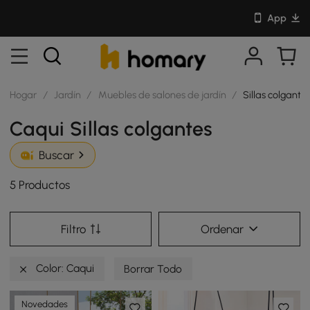
App
Hogar
/
Jardín
/
Muebles de salones de jardín
/
Sillas colgante
Caqui Sillas colgantes
Buscar
5 Productos
Filtro
Ordenar
Color: Caqui
Borrar Todo
Novedades