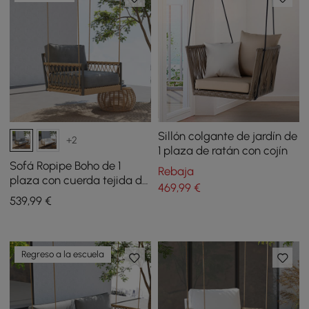
Sillón colgante de jardín de
+2
1 plaza de ratán con cojín
Sofá Ropipe Boho de 1
Rebaja
plaza con cuerda tejida de
469
,99
€
color caqui para patio
539
,99
€
exterior con cojín gris
Regreso a la escuela