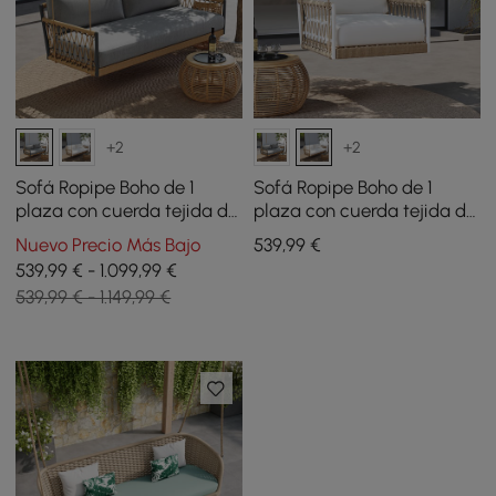
+2
+2
Sofá Ropipe Boho de 1
Sofá Ropipe Boho de 1
plaza con cuerda tejida de
plaza con cuerda tejida de
color caqui para patio
color caqui para patio
Nuevo Precio Más Bajo
539
,99
€
exterior con cojín gris
exterior con cojín blanco
539,99 € - 1.099,99 €
539,99 € - 1.149,99 €