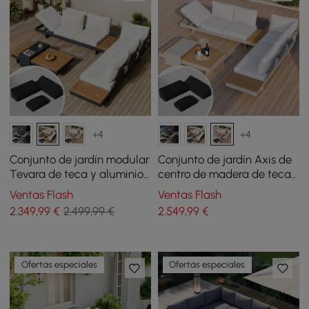
+4
+4
Conjunto de jardín modular
Conjunto de jardín Axis de
Tevara de teca y aluminio
centro de madera de teca
- marfil con funda negra
y aluminio - blanco cálido
Ventas Flash
Ventas Flash
con funda negra
2.349
,99
€
2.499,99 €
2.549
,99
€
Ofertas especiales
Ofertas especiales