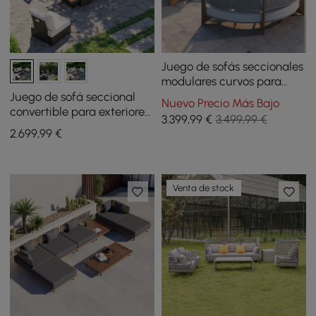
Juego de sofás seccionales
modulares curvos para
patio exterior Farmhouse
Juego de sofá seccional
Nuevo Precio Más Bajo
de 8 piezas con mesa de
convertible para exteriores
3.399
,99
€
3.499,99 €
café
Tevara con estructura de
2.699
,99
€
teca y aluminio, gris y
blanco
Venta de stock