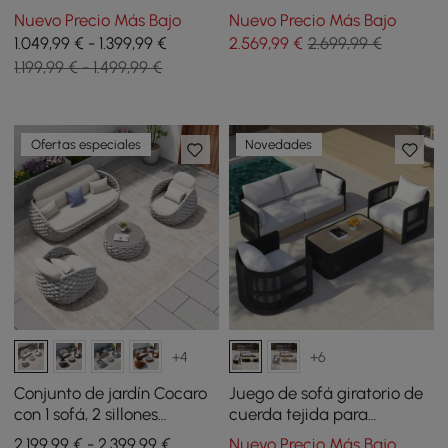
Slaterra de acacia y
estructura de teca y
Nuevo Precio Más Bajo
Nuevo Precio Más Bajo
aluminio en gris claro
aluminio, gris
1.049,99 € - 1.399,99 €
2.569
,99
€
2.699,99 €
1.199,99 € - 1.499,99 €
Ofertas especiales
Novedades
+4
+6
Conjunto de jardín Cocaro
Juego de sofá giratorio de
con 1 sofá, 2 sillones
cuerda tejida para
giratorios y 1 mesa de
exteriores Costra de 4
2.199,99 € - 2.399,99 €
Nuevo Precio Más Bajo