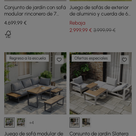
Conjunto de jardín con sofá
Juego de sofás de exterior
modular rinconero de 7
de aluminio y cuerda de 6
piezas y 1 mesa de centro -
piezas con mesa de café y
4.699
,99
€
Rebaja
gris
cojín en gris
2.999
,99
€
3.999,99 €
Regreso a la escuela
Ofertas especiales
+4
Juego de sofá modular de
Conjunto de jardín Slatera