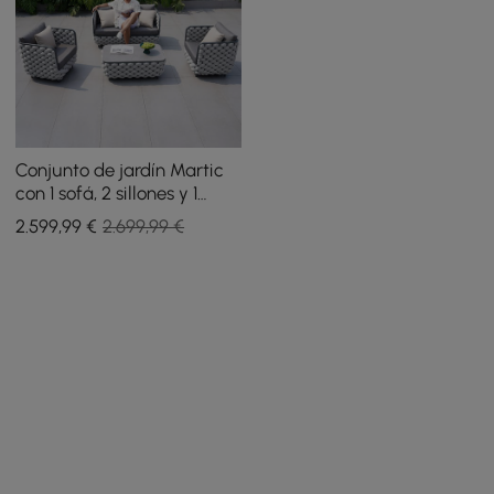
Conjunto de jardín Martic
con 1 sofá, 2 sillones y 1
mesa de centro de cuerda
2.599
,99
€
2.699,99 €
tejida