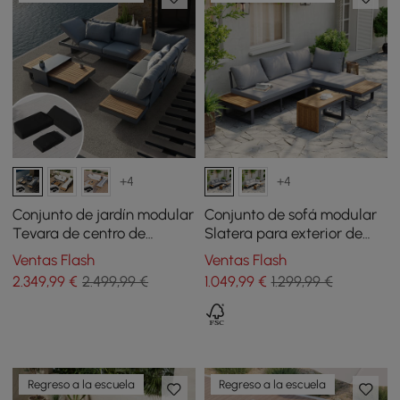
+4
+4
Conjunto de jardín modular
Conjunto de sofá modular
Tevara de centro de
Slatera para exterior de
madera de teca y aluminio
acacia y aluminio en gris
Ventas Flash
Ventas Flash
- gris con funda negra
oscuro
2.349
,99
€
2.499,99 €
1.049
,99
€
1.299,99 €
Regreso a la escuela
Regreso a la escuela