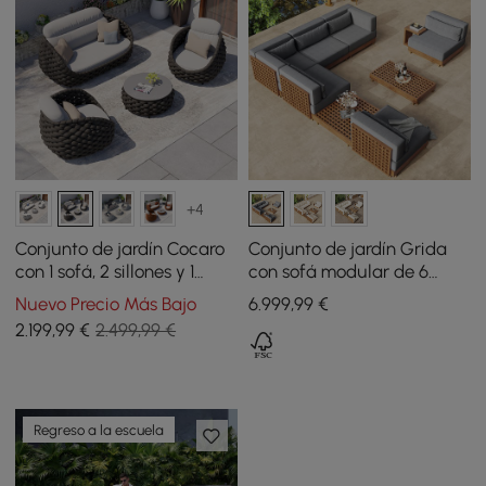
+4
Conjunto de jardín Cocaro
Conjunto de jardín Grida
con 1 sofá, 2 sillones y 1
con sofá modular de 6
mesa de centro de cuerda
piezas, 2 mesas de centro y
Nuevo Precio Más Bajo
6.999
,99
€
tejida - gris oscuro
1 mesa auxiliar de madera
2.199
,99
€
2.499,99 €
de teca - gris
Regreso a la escuela