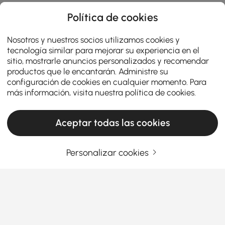
Política de cookies
Nosotros y nuestros socios utilizamos cookies y
tecnología similar para mejorar su experiencia en el
sitio, mostrarle anuncios personalizados y recomendar
productos que le encantarán. Administre su
configuración de cookies en cualquier momento. Para
más información, visita nuestra
política de cookies
.
Aceptar todas las cookies
Personalizar cookies
Products in the current category have been updated to show the latest 23 items
Ingrese su dirección de correo electrónico
Regístrate ahora
Términos y condiciones
|
Política de privacidad