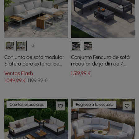
+4
Conjunto de sofá modular
Conjunto Fencura de sofá
Slatera para exterior de
modular de jardín de 7
acacia y aluminio en gris
piezas de aluminio y
Ventas Flash
1.519
,99
€
claro
cuerda tejida en gris
1.049
,99
€
1.199,99 €
oscuro
Ofertas especiales
Regreso a la escuela