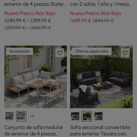
exterior de 4 piezas Slatera
con 2 sofás, 1 silla y 1 mesa
de acacia y aluminio en
de centro de madera
Nuevo Precio Más Bajo
Nuevo Precio Más Bajo
gris oscuro
acacia y aluminio
1.049,99 € - 1.399,99 €
1.699
,99
€
1.849,99 €
1.299,99 € - 1.569,99 €
Novedades
Ofertas especiales
+4
Conjunto de sofá modular
Sofá seccional convertible
de exterior de 4 piezas
para exterior Tevara con