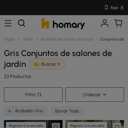
App
Hogar
/
Jardín
/
Muebles de salones de jardín
/
Conjuntos de sa
Gris Conjuntos de salones de
jardín
Buscar
23 Productos
Filtro
Ordenar
Acabado: Gris
Borrar Todo
Regreso a la escuela
Regreso a la escuela