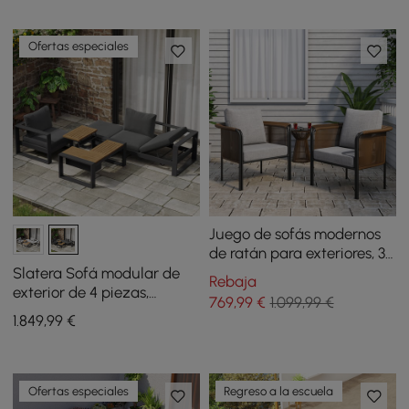
Ofertas especiales
Juego de sofás modernos
de ratán para exteriores, 3
piezas, con tapa de cristal
Slatera Sofá modular de
Rebaja
y cojín gris
exterior de 4 piezas,
769
,99
€
1.099,99 €
aluminio y acacia para 4
1.849
,99
€
personas en gris claro
Ofertas especiales
Regreso a la escuela