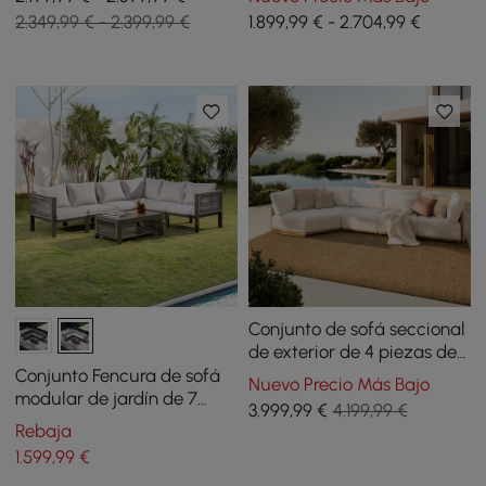
centro de cuerda tejida -
piezas con mesa de centro
2.349,99 € - 2.399,99 €
1.899,99 € - 2.704,99 €
gris y blanco
en negro para 4 personas
Conjunto de sofá seccional
de exterior de 4 piezas de
teca y aluminio con chaise
Conjunto Fencura de sofá
Nuevo Precio Más Bajo
longue para 4 personas en
modular de jardín de 7
3.999
,99
€
4.199,99 €
gris claro
piezas de aluminio y
Rebaja
cuerda tejida en gris claro
1.599
,99
€