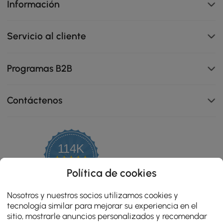
Información
Servicio al cliente
Programas B2B
Contáctenos
114K
4.8
star
OPINIONES CERTIFICADAS
Política de cookies
rating
Nosotros y nuestros socios utilizamos cookies y
tecnología similar para mejorar su experiencia en el
sitio, mostrarle anuncios personalizados y recomendar