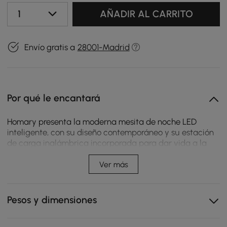
1
AÑADIR AL CARRITO
Envío gratis a
28001-Madrid
Por qué le encantará
Homary presenta la moderna mesita de noche LED
inteligente, con su diseño contemporáneo y su estación
de carga inalámbrica incorporada para dar vida a la
decoración de cualquier dormitorio. Incorpora
iluminación ambiental ajustable para una iluminación
Ver más
funcional y un ambiente acogedor en sus dormitorios o
habitaciones de huéspedes. Mejora tu rutina de belleza
con nuestro elegante set de tocador de maquillaje. Las
Pesos y dimensiones
características incluyen un espejo iluminado ajustable
con 3 modos, una tapa de vidrio templado duradero, un