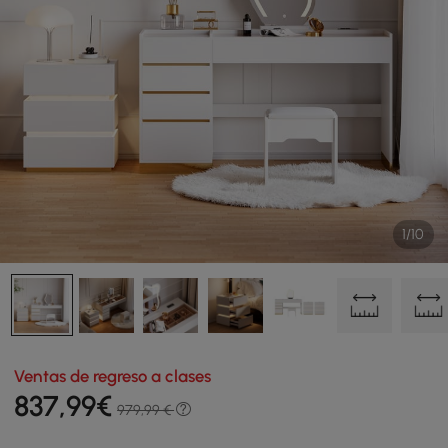
1/10
Ventas de regreso a clases
837
,99
€
979,99 €