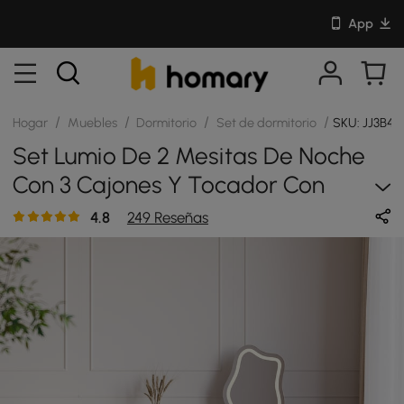
App
/
/
/
/
Hogar
Muebles
Dormitorio
Set de dormitorio
SKU: JJ3B4
Set Lumio De 2 Mesitas De Noche
Con 3 Cajones Y Tocador Con
Taburete- Blanco
4.8
249 Reseñas