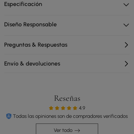
espacio suficiente para organizar los objetos
Especificación
esenciales del día a día.
Los bordes redondeados y la silueta cuadrada
Diseño Responsable
aportan mayor seguridad y una estética moderna al
espacio.
La base resistente con detalles en acabado dorado
Preguntas & Respuestas
garantiza estabilidad duradera y buen soporte.
La amplia superficie del tablero funciona como zona
versátil para decoración, bebidas o tareas de oficina.
Envío & devoluciones
Reseñas
4.9
Todas las opiniones son de compradores verificados
Ver todo