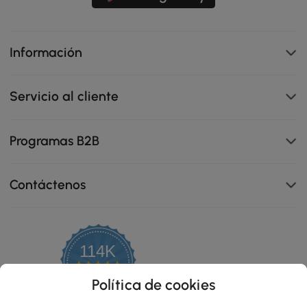
Información
Servicio al cliente
Programas B2B
Contáctenos
114K
4.8
star
OPINIONES CERTIFICADAS
Política de cookies
rating