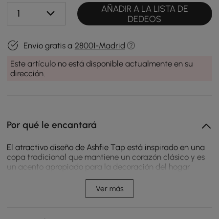
AÑADIR A LA LISTA DE
1
DEDEOS
Envío gratis a
28001-Madrid
Este artículo no está disponible actualmente en su
dirección.
Por qué le encantará
El atractivo diseño de Ashfie Tap está inspirado en una
copa tradicional que mantiene un corazón clásico y es
un acento apropiado para la decoración del hogar
actual. De la colección Ashfie llega este clásico pero
elegante grifo para encimera de baño. Con una boquilla
Ver más
de cascada de canal abierto, muestra la belleza natural
del agua que fluye, lo que le brinda un efecto visual
fuerte pero agradable. Con un mango de palanca en la