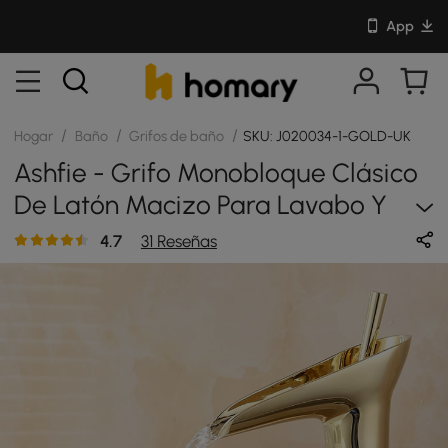
App
/
/
/
Hogar
Baño
Grifos de baño
SKU: J020034-1-GOLD-UK
Ashfie - Grifo Monobloque Clásico
De Latón Macizo Para Lavabo Y
Encimera
4.7
31 Reseñas