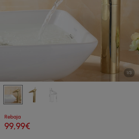
1/3
Rebaja
99
,99
€