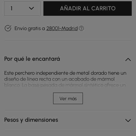
1
AÑADIR AL CARRITO
Envío gratis a
28001-Madrid
Por qué le encantará
Este perchero independiente de metal dorado tiene un
diseño de línea recta con un acabado de mármol
blanco. La base pesada de mármol sintético ofrece un
soporte resistente, y su guirnalda de 8 puntos
distribuida uniformemente brinda libertad para
Ver más
sostener una amplia gama de artículos: chaquetas,
abrigos e incluso gorras. La construcción robusta de la
base y las proporciones distintivas le permiten soportar
Pesos y dimensiones
mucho peso debido a su diseño firme y dimensiones
únicas. Los ganchos con perillas redondas para abrigos
y bolsos cortos o largos se pueden encontrar en la parte