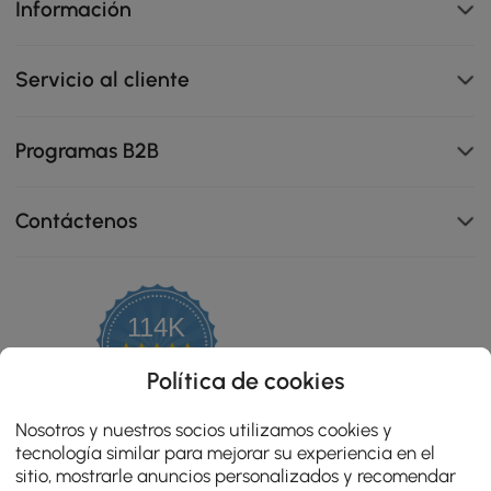
Información
Servicio al cliente
Programas B2B
Contáctenos
114K
4.8
star
OPINIONES CERTIFICADAS
Política de cookies
rating
Nosotros y nuestros socios utilizamos cookies y
tecnología similar para mejorar su experiencia en el
sitio, mostrarle anuncios personalizados y recomendar