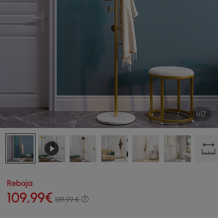
1/17
Rebaja
109
,99
€
139,99 €