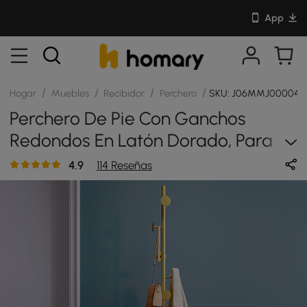
App
/
/
/
/
Hogar
Muebles
Recibidor
Perchero
SKU: J06MMJ00004
Perchero De Pie Con Ganchos
Redondos En Latón Dorado, Para
Pasillo, Con Base De Mármol
4.9
114 Reseñas