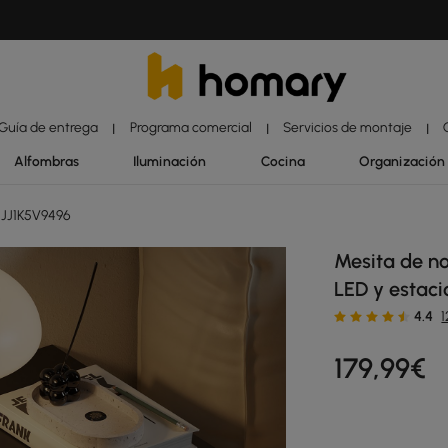
Guía de entrega
Programa comercial
Servicios de montaje
|
|
|
Alfombras
Iluminación
Cocina
Organización
 JJ1K5V9496
Mesita de no
LED y estaci
4.4
179
,99
€