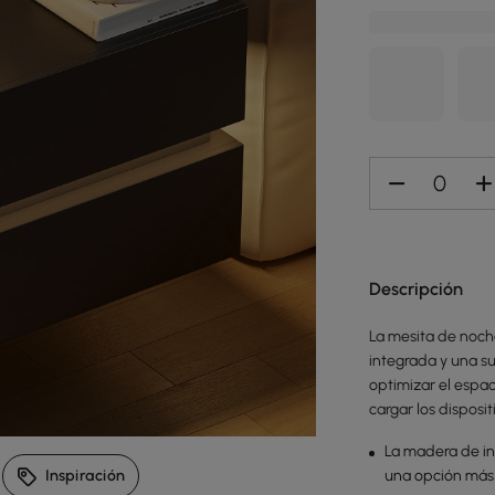
Descripción
La mesita de noch
integrada y una s
optimizar el espac
cargar los disposit
La madera de ing
una opción más
Inspiración