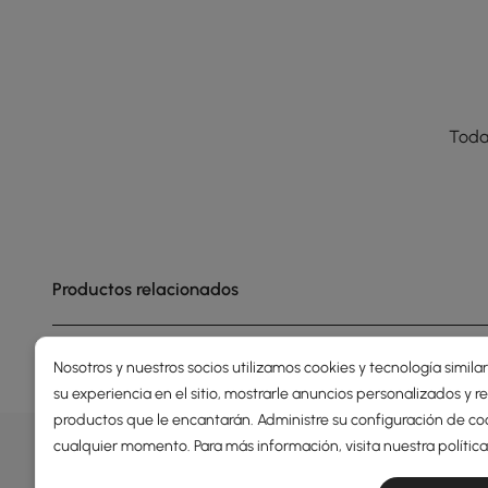
Toda
Productos relacionados
Nosotros y nuestros socios utilizamos cookies y tecnología simila
su experiencia en el sitio, mostrarle anuncios personalizados y
productos que le encantarán. Administre su configuración de co
OFERTAS, INSPIRACIÓN Y TEN
cualquier momento. Para más información, visita nuestra
polític
Descubrir más sobre ofertas especiales, promociones, 