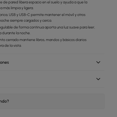
te de pared libera espacio en el suelo y ayuda a que la
a más limpia y ligera.
brica, USB y USB-C permite mantener el móvil y otros
 noche siempre cargados y cerca.
regulable de forma continua aporta una luz suave para leer,
la durante la noche.
to cerrado mantiene libros, mandos y básicos diarios
a de la vista.
iones
endo?