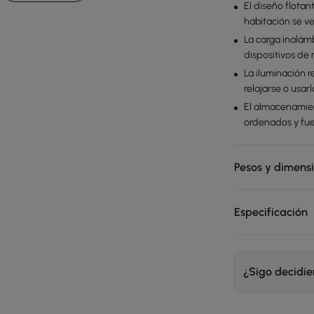
El diseño flotan
habitación se ve
La carga inalám
dispositivos de
La iluminación 
relajarse o usar
El almacenamien
ordenados y fuer
Pesos y dimens
Especificación
¿Sigo decidi