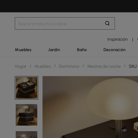
Inspiración
|
Muebles
Jardín
Baño
Decoración
Hogar
/
Muebles
/
Dormitorio
/
Mesitas de noche
/
SKU: