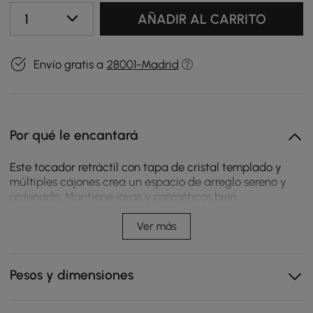
1
AÑADIR AL CARRITO
Envío gratis a
28001-Madrid
Por qué le encantará
Este tocador retráctil con tapa de cristal templado y
múltiples cajones crea un espacio de arreglo sereno y
ordenado. Mantiene joyas y cosméticos bien
organizados y a la vista, mientras que los tiradores de
cuero y el acabado marfil champán aportan calidez y
Ver más
un estilo refinado.
La superficie retráctil se adapta a diferentes espacios
Pesos y dimensiones
y permite ajustar el mueble según cambie la
distribución.