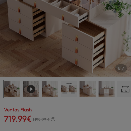
1/17
Ventas Flash
719
,99
€
1.199,99 €