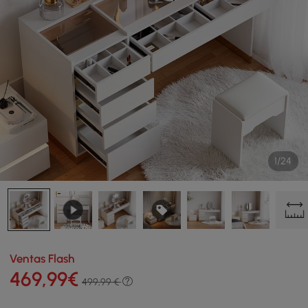
1/24
Ventas Flash
469
,99
€
499,99 €