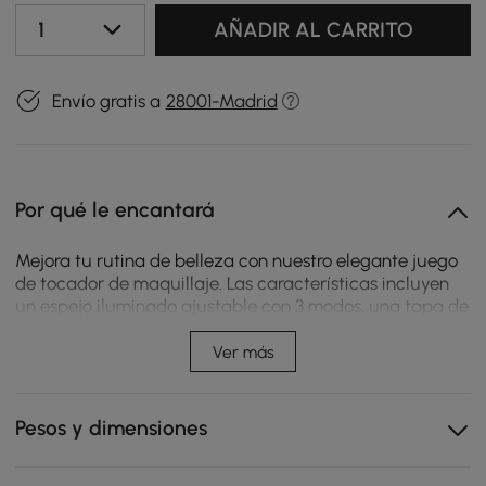
1
AÑADIR AL CARRITO
Envío gratis a
28001-Madrid
Por qué le encantará
Mejora tu rutina de belleza con nuestro elegante juego
de tocador de maquillaje. Las características incluyen
un espejo iluminado ajustable con 3 modos, una tapa de
vidrio templado duradero, un expositor integrado para
joyas, un armario lateral con una parte superior
Ver más
transparente y una estación de carga múltiple con 1
puerto USB y 2 enchufes.
Pesos y dimensiones
Espejo iluminado con 3 modos
Tocador con superficie de vidrio templado