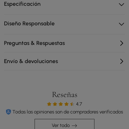
Especificación
Expositor de joyas integrado
Armario lateral con parte superior transparente
Estación de carga versátil con puertos USB y enchufes
Diseño Responsable
Preguntas & Respuestas
Envío & devoluciones
Reseñas
4.7
Todas las opiniones son de compradores verificados
Ver todo