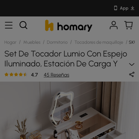
App
/
/
/
/
Hogar
Muebles
Dormitorio
Tocadores de maquillaje
SKU:
Set De Tocador Lumio Con Espejo
Iluminado, Estación De Carga Y
Almacenamiento De Joyas
4.7
45 Reseñas