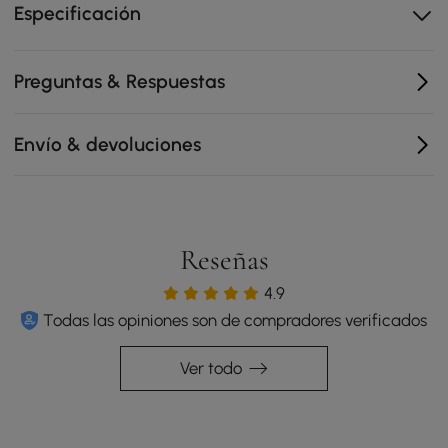
cableado. Se requiere montaje. Se recomienda una
Especificación
instalación profesional.
Preguntas & Respuestas
Envío & devoluciones
Reseñas
4.9
Todas las opiniones son de compradores verificados
Ver todo