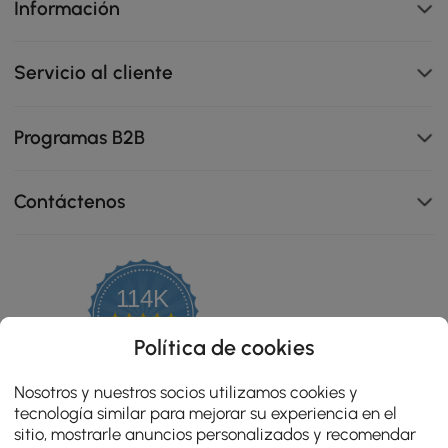
Información
Servicio al cliente
Programas B2B
Contáctenos
114K
4.8
star
OPINIONES CERTIFICADAS
Política de cookies
rating
Nosotros y nuestros socios utilizamos cookies y
tecnología similar para mejorar su experiencia en el
sitio, mostrarle anuncios personalizados y recomendar