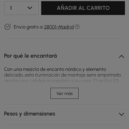
1
AÑADIR AL CARRITO
Envío gratis a
28001-Madrid
Por qué le encantará
Con una mezcla de encanto nórdico y elemento
delicado, esta iluminación de montaje semi empotrado
aporta una calidez acogedora a su casa. El anillo LED
acabado en oro o negro marca la diferencia para que
sea llamativo y encantador. Con un estilo atemporal con
Ver más
un aspecto elegante, esta lámpara de techo emite un
cálido resplandor en la dirección ambiental. Disfruta de
la simplicidad y la astucia de esta lámpara de techo
Pesos y dimensiones
moderna de mediados de siglo.
- Instrucciones de montaje: este accesorio no necesita