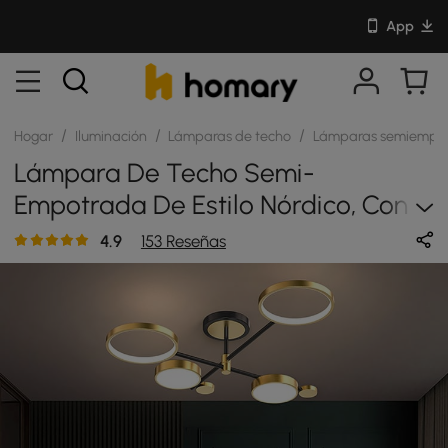
App
/
/
/
Hogar
Iluminación
Lámparas de techo
Lámparas semiempo
Lámpara De Techo Semi-
Empotrada De Estilo Nórdico, Con
Anillo LED, En Dorado/negro
4.9
153 Reseñas