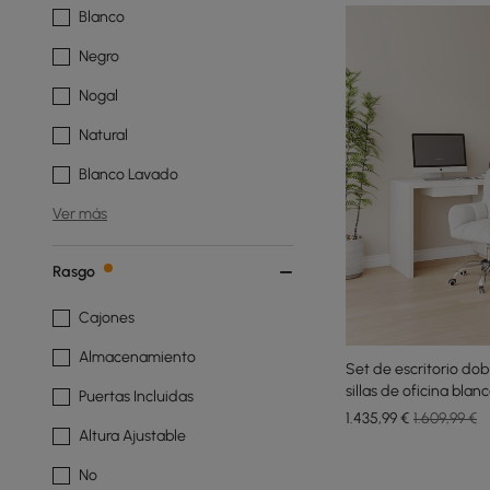
Blanco
Negro
Nogal
Natural
Blanco Lavado
Ver más
Rasgo
Cajones
Almacenamiento
Set de escritorio dob
sillas de oficina bla
Puertas Incluidas
mm, giratorias
1.435
,99
€
1.609,99 €
Altura Ajustable
No