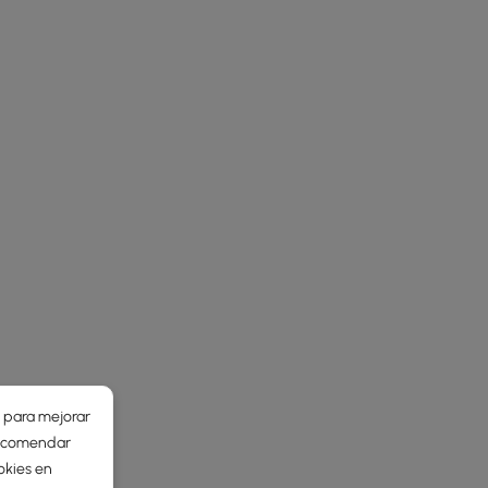
r para mejorar
 recomendar
okies en