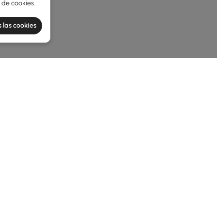
a de cookies
.
 las cookies
e latest 1 items