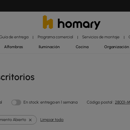
Guía de entrega
Programa comercial
Servicios de montaje
|
|
|
Alfombras
Iluminación
Cocina
Organización
ritorios
al
En stock: entrega en 1 semana
Código postal :
28001-M
iento Abierto
Limpiar todo