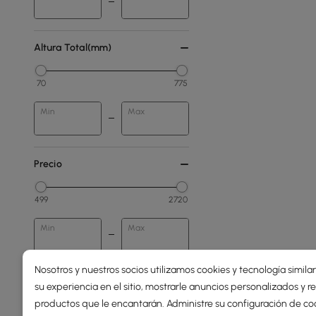
Altura Total(mm)
70
775
Min
Max
Precio
499
2720
Min
Max
Nosotros y nuestros socios utilizamos cookies y tecnología simila
250 - 500
su experiencia en el sitio, mostrarle anuncios personalizados y
500 - 1000
productos que le encantarán. Administre su configuración de co