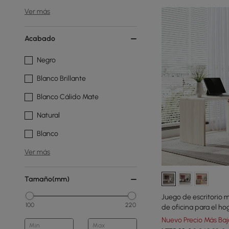
Ver más
Acabado
Negro
Blanco Brillante
Blanco Cálido Mate
Natural
Blanco
Ver más
Tamaño(mm)
Juego de escritorio m
100
220
de oficina para el hog
tapizados y giratorio
Nuevo Precio Más Baj
Min
Max