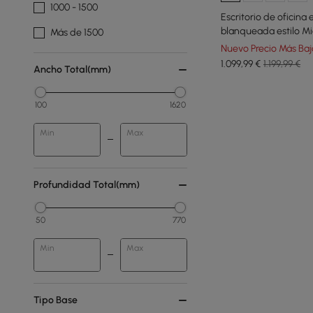
1000 - 1500
Escritorio de oficina
blanqueada estilo Mi
Más de 1500
cm)
Nuevo Precio Más Baj
1.099
,99
€
1.199,99 €
Ancho Total(mm)
100
1620
Min
Max
Profundidad Total(mm)
50
770
Min
Max
Tipo Base