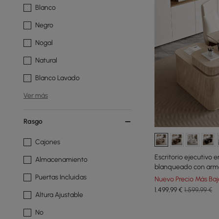
Blanco
Negro
Nogal
Natural
Blanco Lavado
Ver más
Rasgo
Cajones
Escritorio ejecutivo 
Almacenamiento
blanqueado con arma
Puertas Incluidas
Nuevo Precio Más Baj
1.499
,99
€
1.599,99 €
Altura Ajustable
No