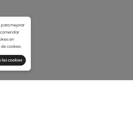
r para mejorar
 recomendar
okies en
a de cookies
.
 las cookies