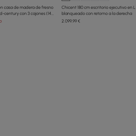
 en casa de madera de fresno
Chicent 180 cm escritorio ejecutivo en L
d-century con 3 cajones (140
blanqueado con retorno a la derecha
o
2.099
,99
€