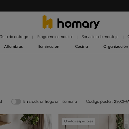
Guía de entrega
Programa comercial
Servicios de montaje
|
|
|
Alfombras
Iluminación
Cocina
Organización
al
En stock: entrega en 1 semana
Código postal :
28001-M
Ofertas especiales