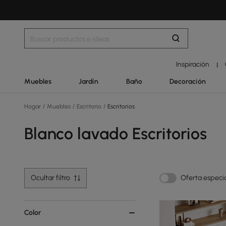
Inspiración
|
Muebles
Jardín
Baño
Decoración
Hogar
/
Muebles
/
Escritorio
/
Escritorios
Blanco lavado Escritorios
Ocultar filtro
Oferta especi
Color