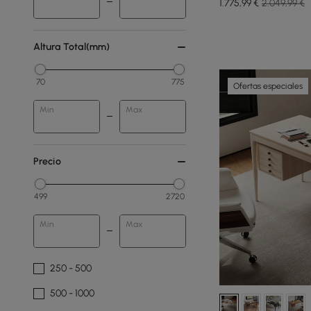
1.775
,99
€
2.049,99 €
Altura Total(mm)
70
775
Ofertas especiales
Min
Max
Precio
499
2720
Min
Max
250 - 500
500 - 1000