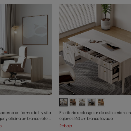
oderno en forma de L y silla
Escritorio rectangular de estilo mid-ce
ar y oficina en blanco roto,
cajones 163 cm blanco lavado
s
o
Rebaja