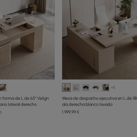
+5
en forma de L de 65" Velign
Mesa de despacho ejecutiva en L de 18
rio lateral derecho
ala derecha blanco lavado
o
1.999
,99
€