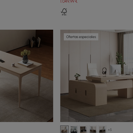
1.049
,99
€
Ofertas especiales
+5