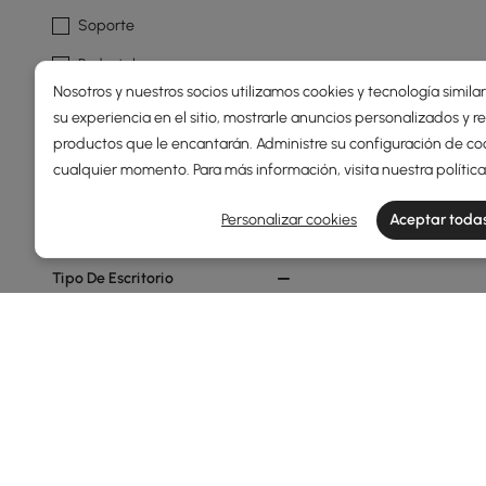
Soporte
Pedestal
Nosotros y nuestros socios utilizamos cookies y tecnología simila
4 Patas
su experiencia en el sitio, mostrarle anuncios personalizados y
Trineo
productos que le encantarán. Administre su configuración de co
cualquier momento. Para más información, visita nuestra
polític
En Forma De H
Personalizar cookies
Aceptar todas
Ver más
Tipo De Escritorio
Escritorio
Escritorio Ejecutivo
Escritorio De Ordenador
Escritorio Ajustable En Altura
De Pie