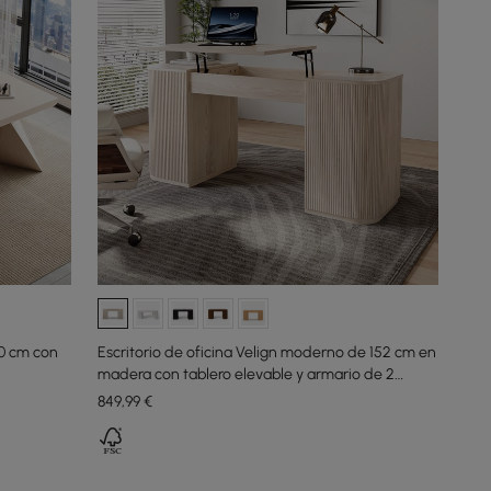
0 cm con
Escritorio de oficina Velign moderno de 152 cm en
madera con tablero elevable y armario de 2
puertas blanco lavado
849
,99
€