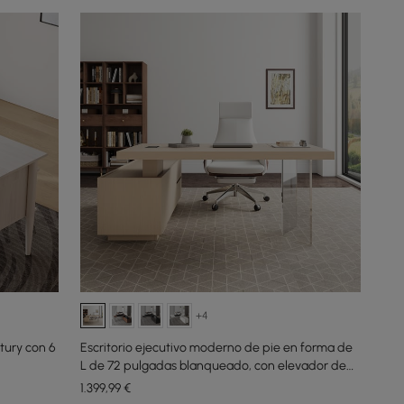
+4
ntury con 6
Escritorio ejecutivo moderno de pie en forma de
L de 72 pulgadas blanqueado, con elevador de
escritorio, mano derecha
1.399
,99
€