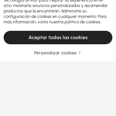
sitio, mostrarle anuncios personalizados y recomendar
productos que le encantarán. Administre su
configuración de cookies en cualquier momento. Para
más información, visita nuestra
política de cookies
.
Aceptar todas las cookies
Personalizar cookies
¿Cómo elegir la isla de cocina y el carrito
perfectos para tu hogar?
¿Cuáles son los factores clave a
considerar al elegir la isla de cocina o el
carrito de cocina perfectos?
Ver más
Una
isla de cocina con asientos y almacenamiento
es una adición versátil a cualquier hogar, ofreciendo
almacenamiento adicional, espacio de trabajo e