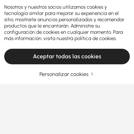
Nosotros y nuestros socios utilizamos cookies y
tecnología similar para mejorar su experiencia en el
sitio, mostrarle anuncios personalizados y recomendar
productos que le encantarán. Administre su
configuración de cookies en cualquier momento. Para
más información, visita nuestra
política de cookies
.
Aceptar todas las cookies
Personalizar cookies
Thinking About Entryway Furniture? Read
This First
How to Choose the Perfect Entryway
Furniture: Style, Function, and First
Impressions
Ver más
Ever walked into a home and thought, "Wow, this
Products in the current category have been updated to show the latest 13 items