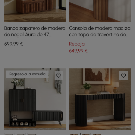
Banco zapatero de madera
Consola de madera maciza
de nogal Aura de 47
con tapa de travertino de
pulgadas con gabinete
1200 mm
599
,99
€
Rebaja
lateral derecho para
649
,99
€
entrada
Regreso a la escuela