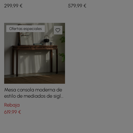
tapizado en piel
almacenamiento de
299
,99
€
579
,99
€
zapatos, color blanco
cálido, 37", mano izquierda
Ofertas especiales
Mesa consola moderna de
estilo de mediados de siglo
de 1200 mm, mesa de
Rebaja
entrada de madera maciza
619
,99
€
de nogal con 4 patas