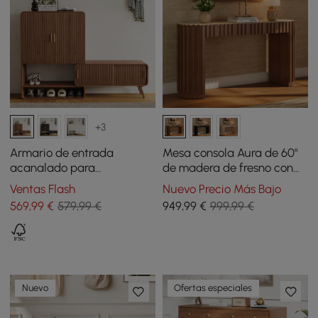
+3
Armario de entrada
Mesa consola Aura de 60"
acanalado para
de madera de fresno con
almacenamiento de
diseño acanalado en color
Ventas Flash
Nuevo Precio Más Bajo
zapatos, chapado en
nogal y tapa de piedra
569
,99
€
579,99 €
949
,99
€
999,99 €
madera de fresno
sinterizada
Nuevo
Ofertas especiales