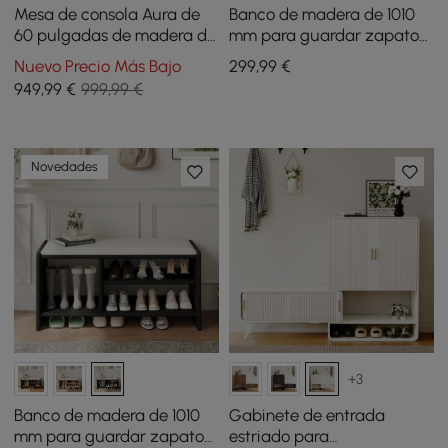
Mesa de consola Aura de
Banco de madera de 1010
60 pulgadas de madera de
mm para guardar zapatos,
fresno estriada con
tapizado en piel
Nuevo Precio Más Bajo
299
,99
€
acabado de cal blanca y
949
,99
€
999,99 €
superficie de piedra
Novedades
+3
Banco de madera de 1010
Gabinete de entrada
mm para guardar zapatos,
estriado para