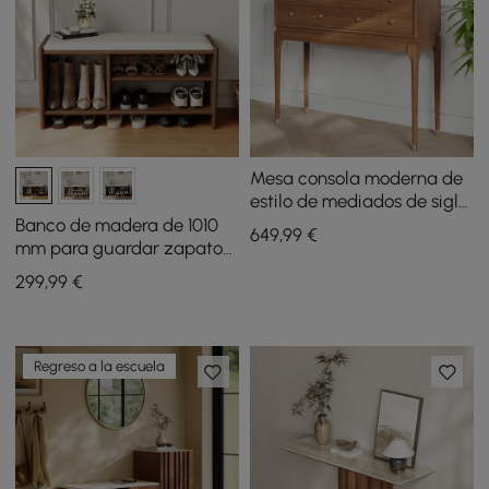
Mesa consola moderna de
estilo de mediados de siglo,
1000 mm, mesa de entrada
Banco de madera de 1010
649
,99
€
de madera de nogal con 4
mm para guardar zapatos,
cajones
tapizado en piel
299
,99
€
Regreso a la escuela