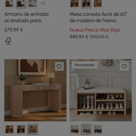
+3
Armario de entrada
Mesa consola Aura de 60"
acanalado para
de madera de fresno
almacenamiento de
estriada en negro con
579
,99
€
Nuevo Precio Más Bajo
zapatos, chapado en
cubierta de piedra
949
,99
€
999,99 €
madera de fresno
sinterizada
Novedades