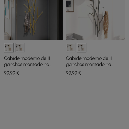
Cabide moderno de 11
Cabide moderno de 11
ganchos montado na
ganchos montado na
parede em ouro com forma
parede em preto com
99
,99
€
99
,99
€
de galho de árvore
forma de galho de árvore