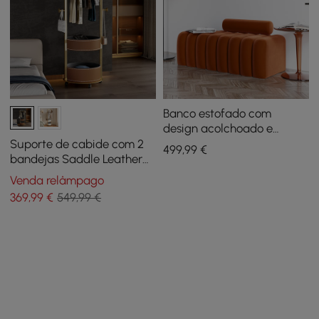
Banco estofado com
design acolchoado e
encosto redondo laranja
Suporte de cabide com 2
499
,99
€
120cm
bandejas Saddle Leather
Hall Tree
Venda relâmpago
369
,99
€
549,99 €