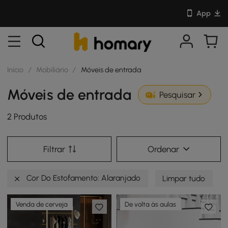
App
Início
/
Mobiliário
/
Móveis de entrada
Móveis de entrada
Pesquisar
2 Produtos
Filtrar
Ordenar
Cor Do Estofamento: Alaranjado
Limpar tudo
Venda de cerveja
De volta às aulas