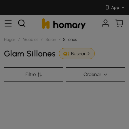
App
Hogar
/
Muebles
/
Salón
/
Sillones
Glam Sillones
Buscar
Filtro
Ordenar