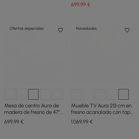
699
,99
€
Ofertas especiales
Novedades
Mesa de centro Aura de
Mueble TV Aura 213 cm en
madera de fresno de 47"
fresno acanalado con tapa
con listones y superficie de
de piedra sinterizada y luz
699
,99
€
1.069
,99
€
piedra sinterizada
LED - blanco lavado