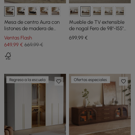
Mesa de centro Aura con
Mueble de TV extensible
listones de madera de
de nogal Fero de 98"-155"
fresno de 1200 mm y
con estantería e
Ventas Flash
699
,99
€
superficie de piedra
iluminación LED
649
,99
€
669,99 €
sinterizada
Regreso a la escuela
Ofertas especiales