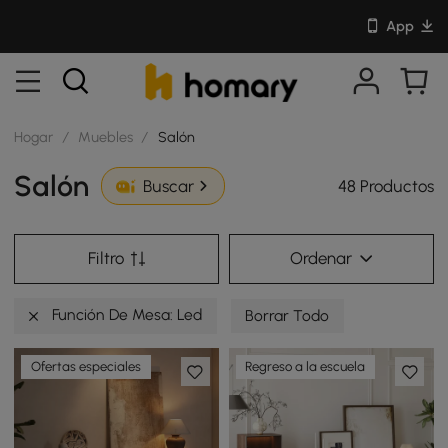
App
Hogar
/
Muebles
/
Salón
Salón
48 Productos
Buscar
Filtro
Ordenar
Función De Mesa: Led
Borrar Todo
Ofertas especiales
Regreso a la escuela