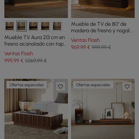
Mueble de TV de 80" de
madera de fresno y nogal
con tapa de piedra
Mueble TV Aura 213 cm en
Ventas Flash
sinterizada, cajones y LED
fresno acanalado con tapa
969
,99
€
999,99 €
de piedra sinterizada y luz
Ventas Flash
LED - natural
999
,99
€
1.069,99 €
Ofertas especiales
Ofertas especiales