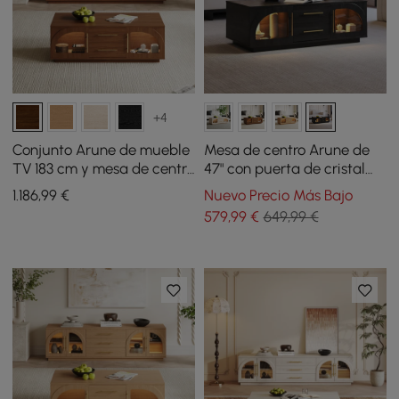
+4
Conjunto Arune de mueble
Mesa de centro Arune de
TV 183 cm y mesa de centro
47" con puerta de cristal
con puertas arqueadas de
arqueada y LED
1.186
,99
€
Nuevo Precio Más Bajo
vidrio, almacenaje y luz
579
,99
€
649,99 €
LED