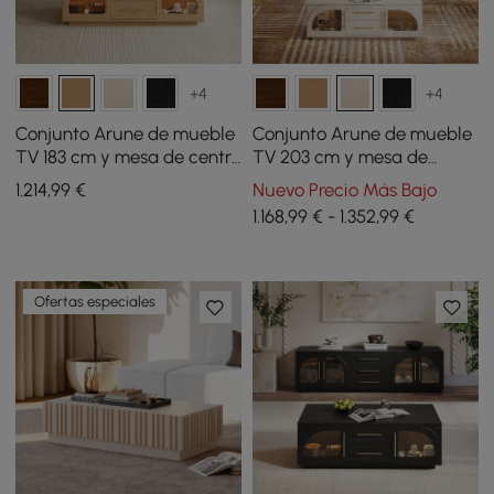
+4
+4
Conjunto Arune de mueble
Conjunto Arune de mueble
TV 183 cm y mesa de centro
TV 203 cm y mesa de
con puertas arqueadas de
centro con puertas
1.214
,99
€
Nuevo Precio Más Bajo
vidrio, almacenaje y luz
arqueadas de vidrio,
1.168,99 € - 1.352,99 €
LED
almacenaje y luz LED
Ofertas especiales