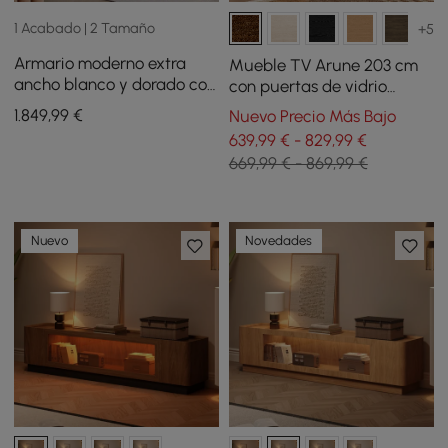
1 Acabado | 2 Tamaño
+5
Armario moderno extra
Mueble TV Arune 203 cm
ancho blanco y dorado con
con puertas de vidrio
puerta de vidrio
arqueadas, almacenaje y
1.849
,99
€
Nuevo Precio Más Bajo
transparente para
luz LED - nogal
639,99 € - 829,99 €
almacenamiento con
669,99 € - 869,99 €
sensor de luz
Nuevo
Novedades