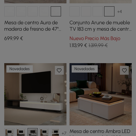
+4
Mesa de centro Aura de
Conjunto Arune de mueble
madera de fresno de 47"
TV 183 cm y mesa de centro
con listones y superficie de
con puertas arqueadas de
699
,99
€
Nuevo Precio Más Bajo
piedra sinterizada
vidrio, almacenaje y luz
1.113
,99
€
1.319,99 €
LED
Novedades
Novedades
Mesa de centro Ambra LED
+7