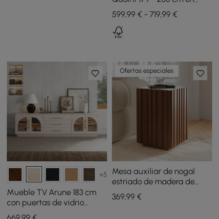
madera con luz y 3 cajones
599,99 € - 719,99 €
- blanco
Ofertas especiales
Mesa auxiliar de nogal
+5
estriado de madera de
fresno Aura con tapa de
Mueble TV Arune 183 cm
369
,99
€
piedra sinterizada
con puertas de vidrio
arqueadas, almacenaje y
669
,99
€