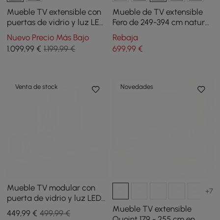
Mueble TV extensible con
Mueble de TV extensible
puertas de vidrio y luz LED
Fero de 249-394 cm natural
de 280 cm - caqui
con estantería e
Nuevo Precio Más Bajo
Rebaja
iluminación LED
1.099
,99
€
1.199,99 €
699
,99
€
Venta de stock
Novedades
Mueble TV modular con
+7
puerta de vidrio y luz LED
de 240 cm en color nogal
Mueble TV extensible
449
,99
€
499,99 €
Quoint 179 - 255 cm en