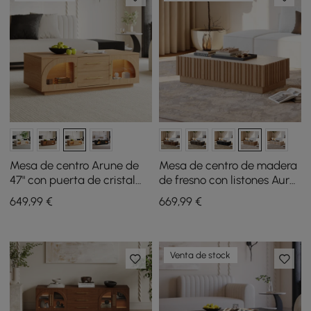
Mesa de centro Arune de
Mesa de centro de madera
47" con puerta de cristal
de fresno con listones Aura
arqueada y LED
de 47" con superficie de
649
,99
€
669
,99
€
piedra sinterizada
Venta de stock