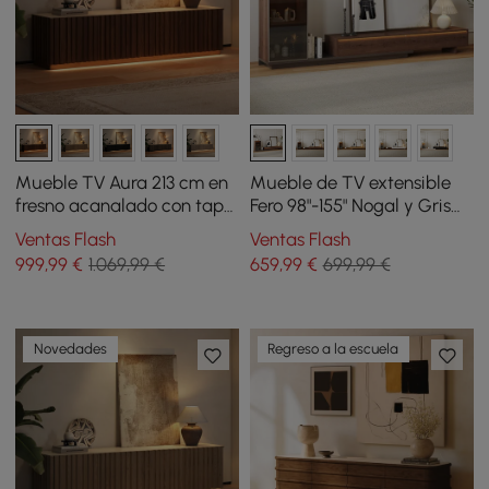
Mueble TV Aura 213 cm en
Mueble de TV extensible
fresno acanalado con tapa
Fero 98"-155" Nogal y Gris
de piedra sinterizada y luz
con librería y luz LED
Ventas Flash
Ventas Flash
LED - nogal
999
,99
€
1.069,99 €
659
,99
€
699,99 €
Novedades
Regreso a la escuela