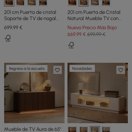
201 cm Puerta de cristal
201 cm Puerta de Cristal
Soporte de TV de nogal
Natural Mueble TV con
con almacenamiento y LED
Almacenamiento y LED
699
,99
€
Nuevo Precio Más Bajo
669
,99
€
699,99 €
Regreso a la escuela
Novedades
Mueble de TV Aura de 65"