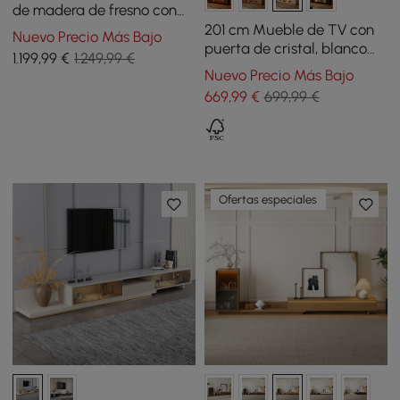
de madera de fresno con
listones de nogal y
201 cm Mueble de TV con
Nuevo Precio Más Bajo
cubierta de piedra
puerta de cristal, blanco
1.199
,99
€
1.249,99 €
sinterizada
cálido, con
Nuevo Precio Más Bajo
almacenamiento y LED
669
,99
€
699,99 €
Ofertas especiales