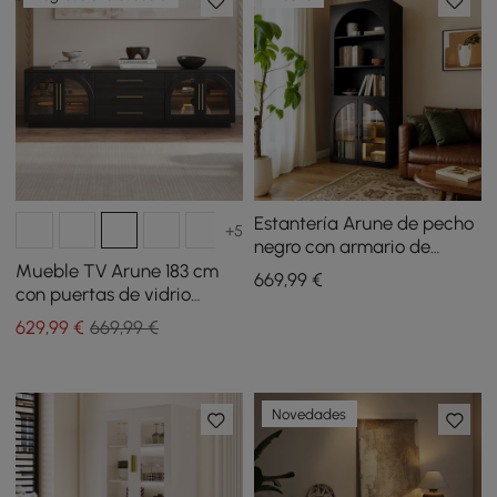
Estantería Arune de pecho
+5
negro con armario de
almacenamiento y luz LED
Mueble TV Arune 183 cm
669
,99
€
con puertas de vidrio
arqueadas, almacenaje y
629
,99
€
669,99 €
luz LED - negro
Novedades