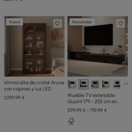
luz LED - blanco lavado
Nuevo
Novedades
Vitrina alta de cristal Arune
+7
con cajones y luz LED
Mueble TV extensible
1.099
,99
€
Quoint 179 - 255 cm en
madera con luz y 3 cajones
599,99 € - 719,99 €
- negro