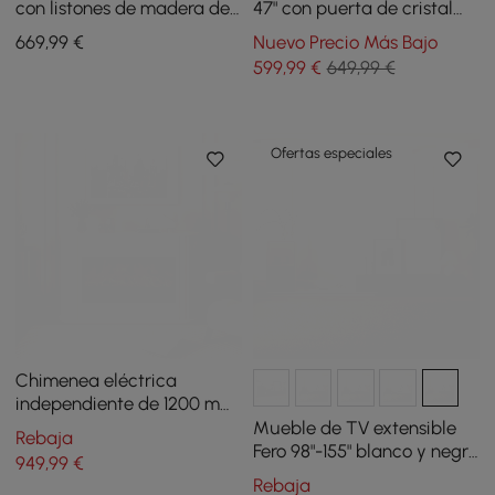
con listones de madera de
47" con puerta de cristal
fresno y tablero de piedra
arqueada y LED
669
,99
€
Nuevo Precio Más Bajo
sinterizada
599
,99
€
649,99 €
Ofertas especiales
Chimenea eléctrica
independiente de 1200 mm,
1500 W, 5 engranajes, LED
Mueble de TV extensible
Rebaja
3D, efecto de llama LED
Fero 98"-155" blanco y negro
949
,99
€
con estantería y luz LED
Rebaja