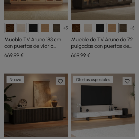
+5
+5
Mueble TV Arune 183 cm
Mueble de TV Arune de 72
con puertas de vidrio
pulgadas con puertas de
arqueadas, almacenaje y
vidrio arqueadas color
669
,99
€
669
,99
€
luz LED - natural
marrón ahumado,
almacenamiento y LED
Nuevo
Ofertas especiales