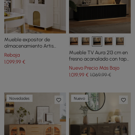
Mueble expositor de
almacenamiento Artis
Modern blanco roto con
Mueble TV Aura 213 cm en
Rebaja
estantes, LED y panel
fresno acanalado con tapa
1.099
,99
€
trasero
de piedra sinterizada y luz
Nuevo Precio Más Bajo
LED - negro
1.019
,99
€
1.069,99 €
Novedades
Nuevo