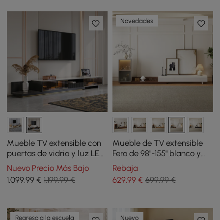
Novedades
Mueble TV extensible con
Mueble de TV extensible
puertas de vidrio y luz LED
Fero de 98"-155" blanco y
de 280 cm - negro
nogal con estantería y luz
Nuevo Precio Más Bajo
Rebaja
LED
1.099
,99
€
1.199,99 €
629
,99
€
699,99 €
Regreso a la escuela
Nuevo