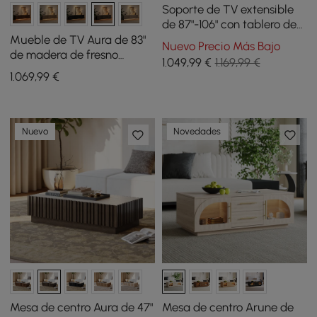
Soporte de TV extensible
de 87"-106" con tablero de
piedra sinterizada y 5
Mueble de TV Aura de 83"
Nuevo Precio Más Bajo
cajones
de madera de fresno
1.049
,99
€
1.169,99 €
acanalada marrón
1.069
,99
€
ahumado con encimera de
piedra sinterizada
Nuevo
Novedades
Mesa de centro Aura de 47"
Mesa de centro Arune de