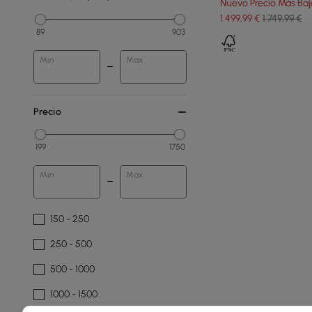
Nuevo Precio Más Baj
1.499
,99
€
1.749,99 €
89
903
Min
Max
Precio
199
1750
Min
Max
150 - 250
250 - 500
500 - 1000
1000 - 1500