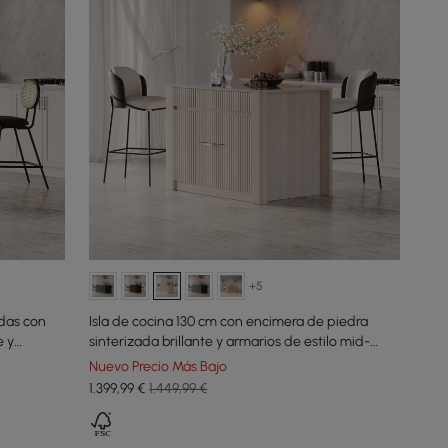
+5
adas con
Isla de cocina 130 cm con encimera de piedra
e y
sinterizada brillante y armarios de estilo mid-
century blanco decapado
Nuevo Precio Más Bajo
1.399
,99
€
1.449,99 €