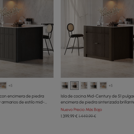
+5
+5
m con encimera de piedra
Isla de cocina Mid-Century de 51 pulg
y armarios de estilo mid-
encimera de piedra sinterizada brillant
almacenamiento, marrón ahumado
Nuevo Precio Más Bajo
1.399
,99
€
1.449,99 €