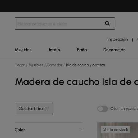
Inspiración
|
Muebles
Jardín
Baño
Decoración
Hogar
/
Muebles
/
Comedor
/
Isla de cocina y carritos
Madera de caucho Isla de c
Ocultar filtro
Oferta especi
Color
Venta de stock