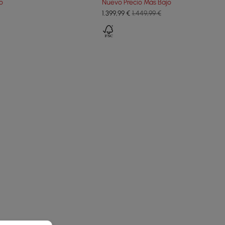
o
Nuevo Precio Más Bajo
1.399
,99
€
1.449,99 €