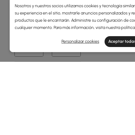
Más de 1500
Nosotros y nuestros socios utilizamos cookies y tecnología simila
su experiencia en el sitio, mostrarle anuncios personalizados y
Ancho Total(mm)
productos que le encantarán. Administre su configuración de co
cualquier momento. Para más información, visita nuestra
polític
89
1525
Personalizar cookies
Aceptar todas
Min
Max
Profundidad Total(mm)
76
800
Min
Max
Acabado Superior
Madera Manufacturada