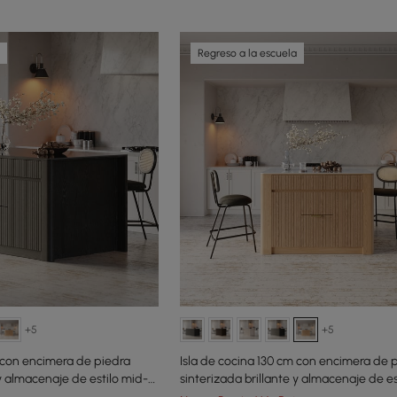
Regreso a la escuela
+5
+5
m con encimera de piedra
Isla de cocina 130 cm con encimera de 
 y almacenaje de estilo mid-
sinterizada brillante y almacenaje de es
century natural