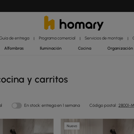
Guía de entrega
Programa comercial
Servicios de montaje
|
|
|
Alfombras
Iluminación
Cocina
Organización
ocina y carritos
al
En stock: entrega en 1 semana
Código postal :
28001-M
Nuevo