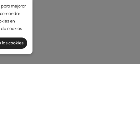
r para mejorar
 recomendar
okies en
a de cookies
.
 las cookies