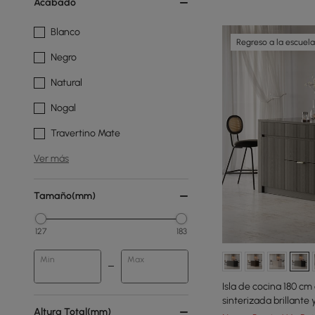
Acabado
Blanco
Regreso a la escuela
Negro
Natural
Nogal
Travertino Mate
Ver más
Tamaño(mm)
127
183
Min
Max
Isla de cocina 180 c
sinterizada brillante
Altura Total(mm)
century negro