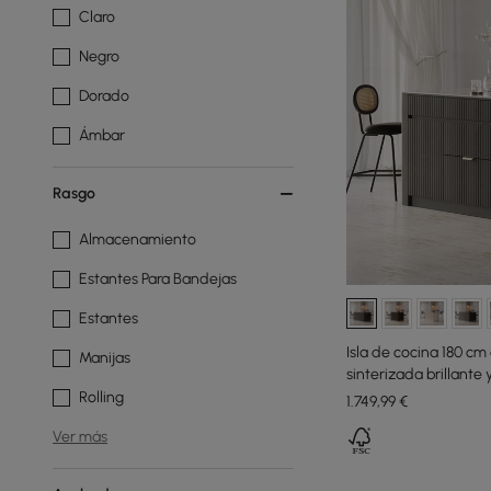
Claro
Negro
Dorado
Ámbar
Rasgo
Almacenamiento
Estantes Para Bandejas
Estantes
Isla de cocina 180 c
Manijas
sinterizada brillante 
century negro
Rolling
1.749
,99
€
Ver más