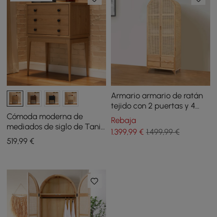
Armario armario de ratán
tejido con 2 puertas y 4
cajones
Cómoda moderna de
Rebaja
mediados de siglo de Tanic
1.399
,99
€
1.499,99 €
con 3 cajones de madera
519
,99
€
de fresno