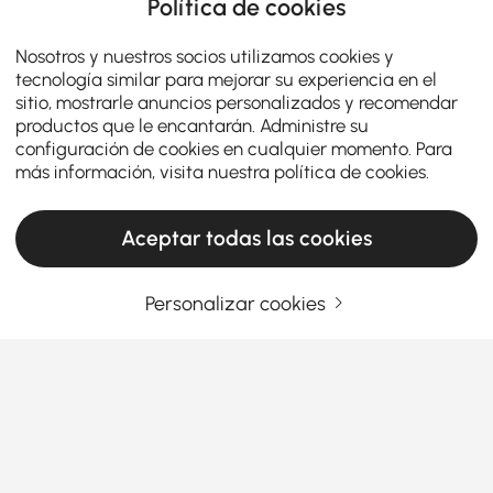
Política de cookies
Nosotros y nuestros socios utilizamos cookies y
tecnología similar para mejorar su experiencia en el
sitio, mostrarle anuncios personalizados y recomendar
productos que le encantarán. Administre su
configuración de cookies en cualquier momento. Para
más información, visita nuestra
política de cookies
.
Aceptar todas las cookies
Personalizar cookies
Products in the current category have been updated to show the latest 6 items
Ingrese su dirección de correo electrónico
Regístrate ahora
Términos y condiciones
|
Política de privacidad