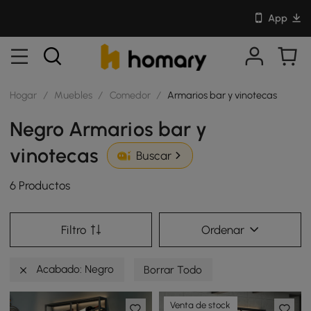
App
Hogar
/
Muebles
/
Comedor
/
Armarios bar y vinotecas
Negro Armarios bar y
vinotecas
Buscar
6 Productos
Filtro
Ordenar
Acabado: Negro
Borrar Todo
Venta de stock