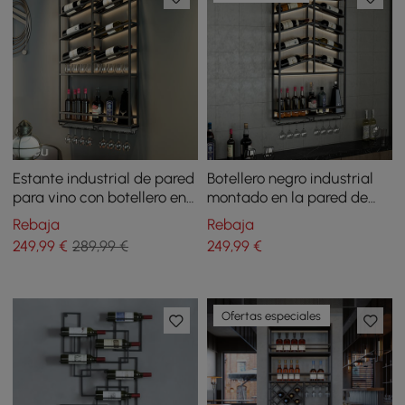
Estante industrial de pared
Botellero negro industrial
para vino con botellero en
montado en la pared de
negro
madera y metal con
Rebaja
Rebaja
estante para botellas y
249
,99
€
289,99 €
249
,99
€
vidrio
Ofertas especiales