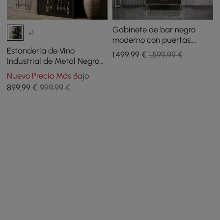
Gabinete de bar negro
+1
moderno con puertas,
almacenamiento con
Estandería de Vino
1.499
,99
€
1.599,99 €
estante para copas
Industrial de Metal Negro
Botellero de 5 Niveles con
Nuevo Precio Más Bajo
Estante para Copa
899
,99
€
999,99 €