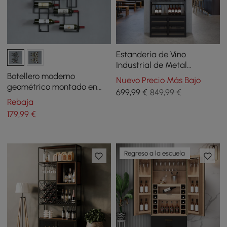
Estandería de Vino
Industrial de Metal
Botellero de 5 Niveles con
Botellero moderno
Nuevo Precio Más Bajo
Estante para Copa
geométrico montado en
699
,99
€
849,99 €
pared para 10 botellas
Rebaja
179
,99
€
Regreso a la escuela