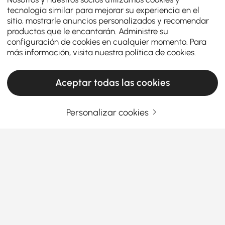
tecnología similar para mejorar su experiencia en el
sitio, mostrarle anuncios personalizados y recomendar
productos que le encantarán. Administre su
configuración de cookies en cualquier momento. Para
más información, visita nuestra
política de cookies
.
Aceptar todas las cookies
Personalizar cookies
¿Pensando en comprar otomanas y bancos?
Lea esto primero
¿Cuáles son los mejores materiales para
otomanas y bancos? Desglosémoslo
¿Alguna vez te has sentado en una otomana que
Ver más
parecía
genial pero se sentía horrible? ¿O elegiste
Products in the current category have been updated to show the latest 1 items