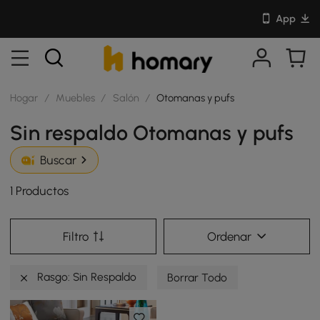
App
Hogar
/
Muebles
/
Salón
/
Otomanas y pufs
Sin respaldo Otomanas y pufs
Buscar
1 Productos
Filtro
Ordenar
Rasgo: Sin Respaldo
Borrar Todo