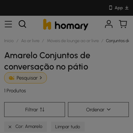
App
Início
/
Ao ar livre
/
Móveis de lounge ao ar livre
/
Conjuntos de 
Amarelo Conjuntos de
conversação no pátio
Pesquisar
1 Produtos
Filtrar
Ordenar
Cor: Amarelo
Limpar tudo