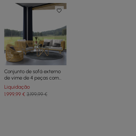
Conjunto de sofá externo
de vime de 4 peças com
mesa de café com tampo
Liquidação
de vidro e almofadas em
1.999
,99
€
3.199,99 €
amarelo