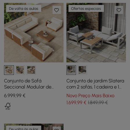
De volta às aulas
Ofertas especiais
Conjunto de Sofá
Conjunto de jardim Slatera
Seccional Modular de
com 2 sofás, 1 cadeira e 1
Exterior Grida de 9 Peças
mesa de centro de madeira
6.999
,99
€
Novo Preço Mais Baixo
em Teca com Mesa de
de acácia e alumínio
1.699
,99
€
1.849,99 €
Centro em Marfim
De volta às aulas