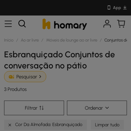
App
Início
/
Ao ar livre
/
Móveis de lounge ao ar livre
/
Conjuntos de 
Esbranquiçado Conjuntos de
conversação no pátio
Pesquisar
3 Produtos
Filtrar
Ordenar
Cor Da Almofada: Esbranquiçado
Limpar tudo