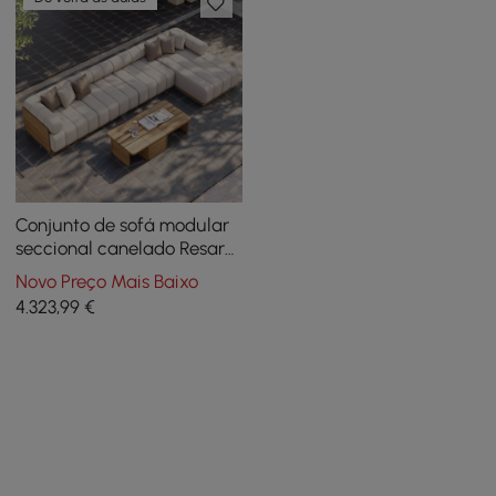
Conjunto de sofá modular
seccional canelado Resaro
de 7 peças em teca natural
Novo Preço Mais Baixo
com mesa de centro
4.323
,99
€