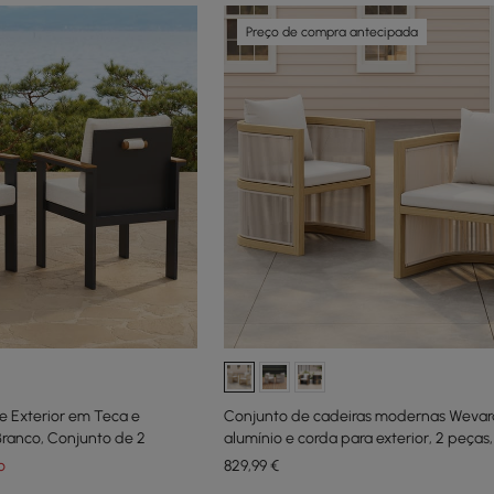
Preço de compra antecipada
e Exterior em Teca e
Conjunto de cadeiras modernas Wevar
ranco, Conjunto de 2
alumínio e corda para exterior, 2 peças
nogueira e aveia
o
829
,99
€