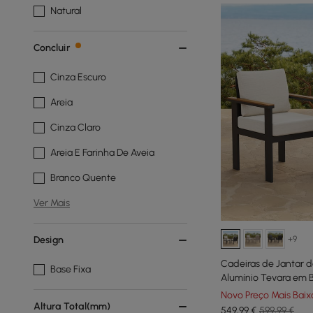
Natural
Concluir
Cinza Escuro
Areia
Cinza Claro
Areia E Farinha De Aveia
Branco Quente
Ver Mais
+9
Design
Cadeiras de Jantar d
Base Fixa
Alumínio Tevara em B
Novo Preço Mais Baix
Altura Total(mm)
549
,99
€
599,99 €