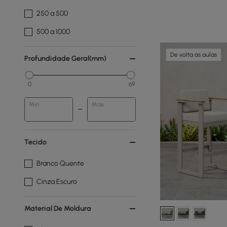
250 a 500
500 a 1000
De volta às aulas
Profundidade Geral(mm)
0
69
Min
Max
Tecido
Branco Quente
Cinza Escuro
Material De Moldura