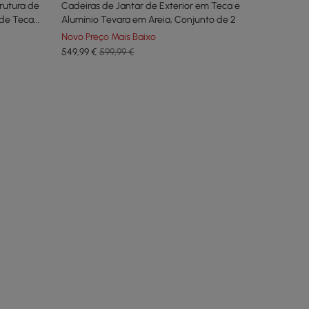
rutura de
Cadeiras de Jantar de Exterior em Teca e
 de Teca
Alumínio Tevara em Areia, Conjunto de 2
Novo Preço Mais Baixo
549
,99
€
599,99 €