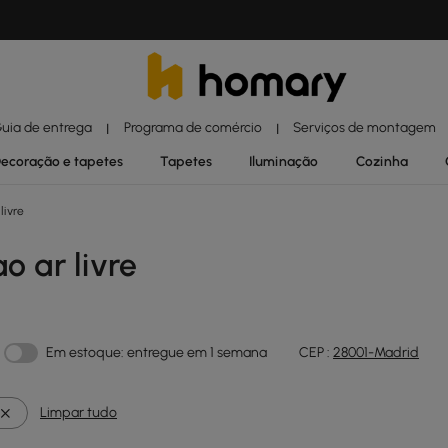
uia de entrega
Programa de comércio
Serviços de montagem
|
|
ecoração e tapetes
Tapetes
Iluminação
Cozinha
livre
o ar livre
Em estoque: entregue em 1 semana
CEP :
28001-Madrid
Limpar tudo