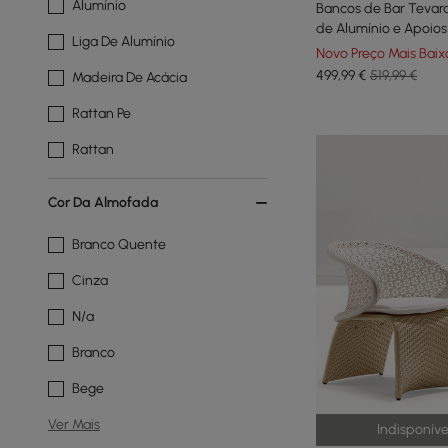
Alumínio
Bancos de Bar Tevara
de Alumínio e Apoio
Liga De Alumínio
Teca na cor Areia, C
Novo Preço Mais Baix
499
,99
€
519,99 €
Madeira De Acácia
Rattan Pe
Rattan
Cor Da Almofada
Branco Quente
Cinza
N/a
Branco
Bege
Ver Mais
Indisponív