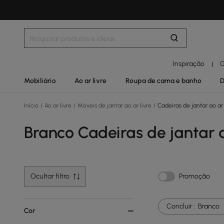
Inspiração
G
|
Mobiliário
Ao ar livre
Roupa de cama e banho
D
Início
/
Ao ar livre
/
Móveis de jantar ao ar livre
/
Cadeiras de jantar ao ar 
Branco Cadeiras de jantar a
Ocultar filtro
Promoção
Concluir :
Branco
Cor