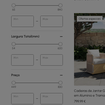
65
840
Ofertas especiais
Min
Max
Largura Total(mm)
54
600
Min
Max
Preço
449
830
Cadeiras de Jantar Gi
em Alumínio e Trama
Min
Max
799
,99
€