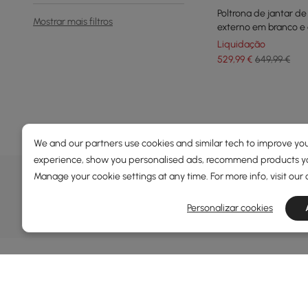
Poltrona de jantar de
Mostrar mais filtros
externo em branco e 
Liquidação
529
,99
€
649,99 €
Products in the current category have been updated to show t
We and our partners use cookies and similar tech to improve you
experience, show you personalised ads, recommend products you
OFERTAS, INSPIRAÇÃO E TEN
Manage your cookie settings at any time. For more info, visit our
Saiba mais sobre ofertas especiais, promoções, event
Personalizar cookies
Termos e Condições
Política de Privacidade
Inform