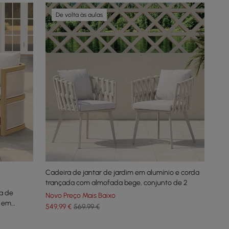
De volta às aulas
Cadeira de jantar de jardim em alumínio e corda
trançada com almofada bege, conjunto de 2
a de
Novo Preço Mais Baixo
, em
549
,99
€
569,99 €