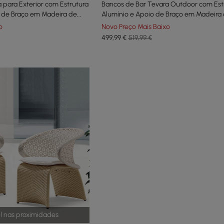
 para Exterior com Estrutura
Bancos de Bar Tevara Outdoor com Est
s de Braço em Madeira de
Alumínio e Apoio de Braço em Madeira
onjunto de 2
em Branco Quente, Conjunto de 2
o
Novo Preço Mais Baixo
499
,99
€
519,99 €
el nas proximidades