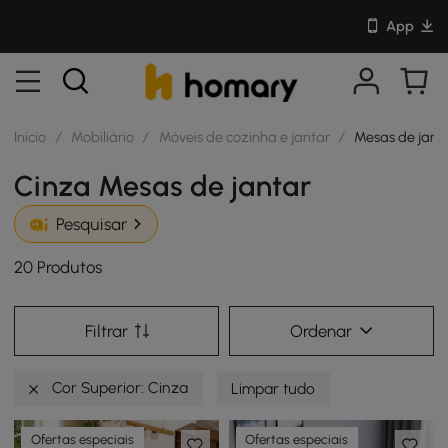
App
Início
/
Mobiliário
/
Móveis de cozinha e jantar
/
Mesas de jant
Cinza Mesas de jantar
Pesquisar
20 Produtos
Filtrar
Ordenar
Cor Superior: Cinza
Limpar tudo
Ofertas especiais
Ofertas especiais