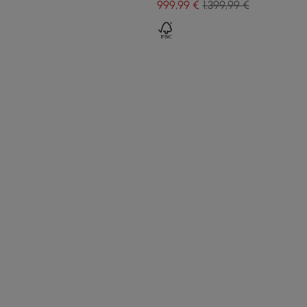
999
,99
€
1.399,99 €