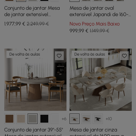
Conjunto de jantar Mesa
Mesa de jantar oval
de jantar extensível
extensível Japandi de 160-
Japandi de 39 “a 55" com 4
200 cm em cinzento
1.977
,99
€
2.249,99 €
Novo Preço Mais Baixo
cadeiras
cimento, para 4-6 pessoas
999
,99
€
1.149,99 €
De volta às aulas
De volta às aulas
+6
+10
Conjunto de jantar 39"-55"
Mesa de jantar cinza