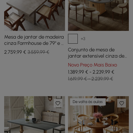
Mesa de jantar de madeira
+3
cinza Farmhouse de 79" e 8
cadeiras de jantar de
Conjunto de mesa de
2.759
,99
€
3.559,99 €
rattan Walnut Japandi
jantar extensível cinza de
47 “a 63" com 6 cadeiras
Novo Preço Mais Baixo
1.389,99 € - 2.239,99 €
1.619,99 € - 2.239,99 €
De volta às aulas