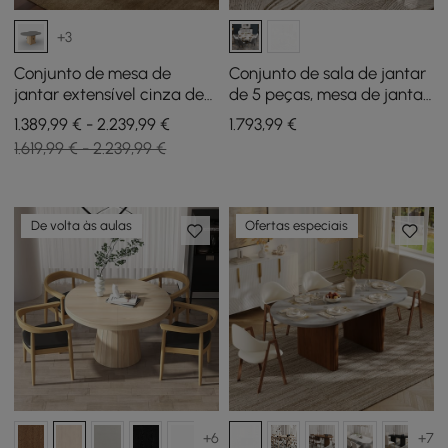
+3
Conjunto de mesa de
Conjunto de sala de jantar
jantar extensível cinza de
de 5 peças, mesa de jantar
47 “a 63" com 4 cadeiras
redonda com tampo de
1.389,99 € - 2.239,99 €
1.793
,99
€
pedra sinterizada de 1350
1.619,99 € - 2.239,99 €
mm, branca e cinza, 4
cadeiras
De volta às aulas
Ofertas especiais
+6
+7