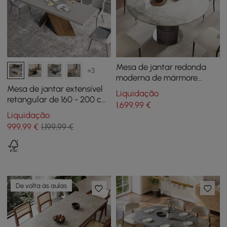
Mesa de jantar redonda
+3
moderna de mármore
sintético de 53,5 polegadas
Mesa de jantar extensível
Liquidação
acomoda 4-6 pessoas
retangular de 160 - 200 cm
1.699
,99
€
em estilo rústico na cor
Liquidação
cinza
999
,99
€
1.199,99 €
De volta às aulas