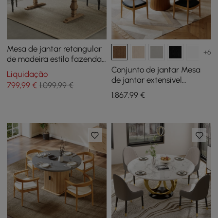
Mesa de jantar retangular
+6
de madeira estilo fazenda
de 70,9" acomoda 6-8
Conjunto de jantar Mesa
Liquidação
pessoas
de jantar extensível
799
,99
€
1.099,99 €
Japandi de 39 “a 55" com 4
1.867
,99
€
cadeiras