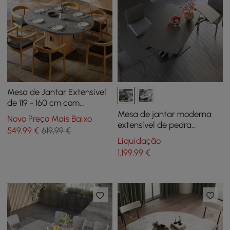
Mesa de Jantar Extensível
de 119 - 160 cm com
Arrumação e Base
Mesa de jantar moderna
Novo Preço Mais Baixo
Canelada, 4-6 Lugares
extensível de pedra
549
,99
€
619,99 €
sinterizada de 71
Liquidação
polegadas, assentos
1.199
,99
€
brancos, cinza, 4-6 pessoas