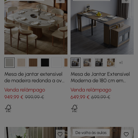
+1
Mesa de jantar extensível
Mesa de Jantar Extensível
de madeira redonda a oval
Moderna de 180 cm em
Japandi de 100 cm a 140
Madeira Nogueira e
Venda relâmpago
Venda relâmpago
cm — cinza, acomoda 4-6
Cinzento com Aparador,
949
,99
€
999,99 €
649
,99
€
699,99 €
para 2-4 Pessoas
De volta às aulas