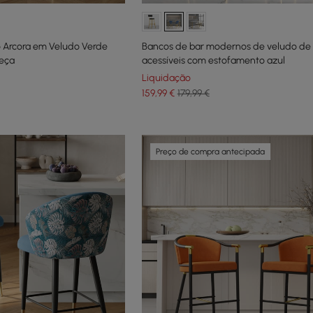
 Arcora em Veludo Verde
Bancos de bar modernos de veludo de 
Peça
acessíveis com estofamento azul
Liquidação
159
,99
€
179,99 €
Preço de compra antecipada