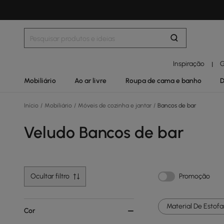
Inspiração
G
|
Mobiliário
Ao ar livre
Roupa de cama e banho
D
Início
/
Mobiliário
/
Móveis de cozinha e jantar
/
Bancos de bar
Veludo Bancos de bar
Ocultar filtro
Promoção
Material De Estof
Cor