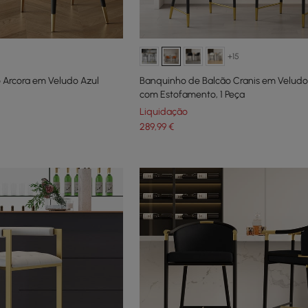
+15
 Arcora em Veludo Azul
Banquinho de Balcão Cranis em Veludo
com Estofamento, 1 Peça
Liquidação
289
,99
€