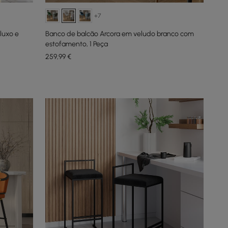
+7
luxo e
Banco de balcão Arcora em veludo branco com
estofamento, 1 Peça
259
,99
€