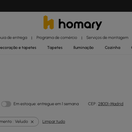
uia de entrega
Programa de comércio
Serviços de montagem
|
|
ecoração e tapetes
Tapetes
Iluminação
Cozinha
Em estoque: entregue em 1 semana
CEP :
28001-Madrid
amento :
Veludo
Limpar tudo