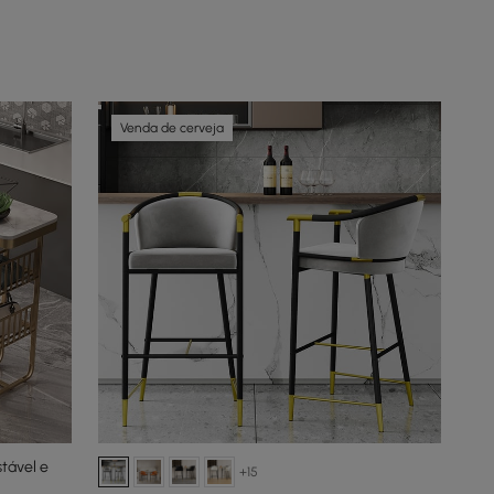
Venda de cerveja
tável e
+15