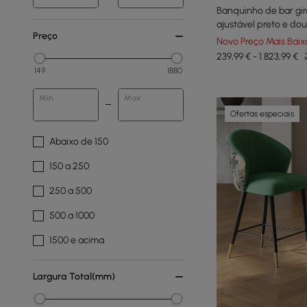
Banquinho de bar gir
ajustável preto e do
Preço
Novo Preço Mais Baix
239,99 € - 1.823,99 €
149
1880
Min
Max
Ofertas especiais
Abaixo de 150
150 a 250
250 a 500
500 a 1000
1500 e acima
Largura Total(mm)