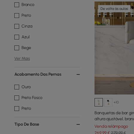
Branco
De volta às aulas
Preto
Cinza
Azul
Bege
Ver Mais
Acabamento Das Pernas
Ouro
Preto Fosco
+10
Preto
Banquetas de bar gi
altura ajustável, bra
Tipo De Base
Venda relâmpago
269
,99
€
279,99 €