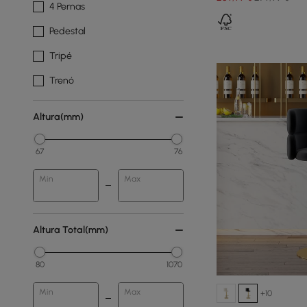
4 Pernas
Pedestal
Tripé
Trenó
Altura(mm)
67
76
Min
Max
Altura Total(mm)
80
1070
Min
Max
+10