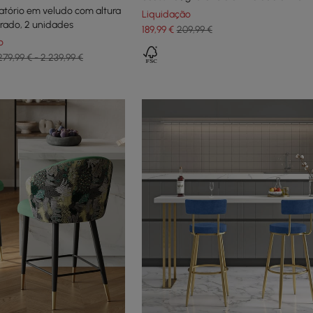
atório em veludo com altura
Liquidação
urado, 2 unidades
189
,99
€
209,99 €
o
279,99 € - 2.239,99 €