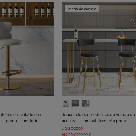
Venda de cerveja
ratórias em veludo com
Bancos de bar modernos de veludo de 
nco quente, 1 unidade
acessíveis com estofamento preto
Liquidação
149
,99
€
199,99 €