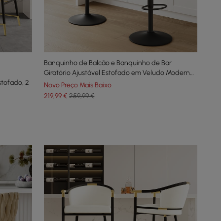
Banquinho de Balcão e Banquinho de Bar
Giratório Ajustável Estofado em Veludo Moderno,
stofado, 2
1 Peça
Novo Preço Mais Baixo
219
,99
€
259,99 €