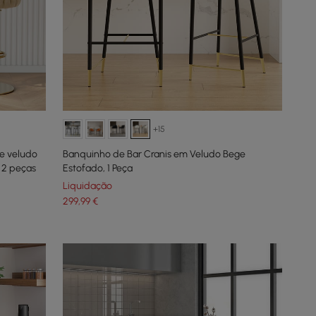
+15
e veludo
Banquinho de Bar Cranis em Veludo Bege
 2 peças
Estofado, 1 Peça
Liquidação
299
,99
€