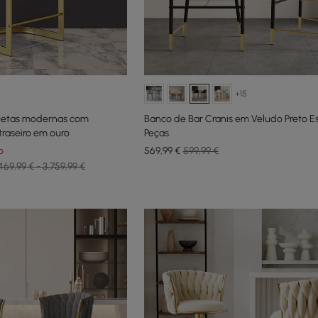
+15
uetas modernas com
Banco de Bar Cranis em Veludo Preto E
raseiro em ouro
Peças
o
569
,99
€
599,99 €
469,99 € - 3.759,99 €