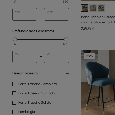
37
550
+7
Min
Max
Banquinho de Balcão
com Estofamento, 1 
259
,99
€
Profundidade Geral(mm)
0
530
Min
Max
Novo
Design Traseiro
Parte Traseira Completa
Parte Traseira Curvada
Parte Traseira Sólida
Lombalgia