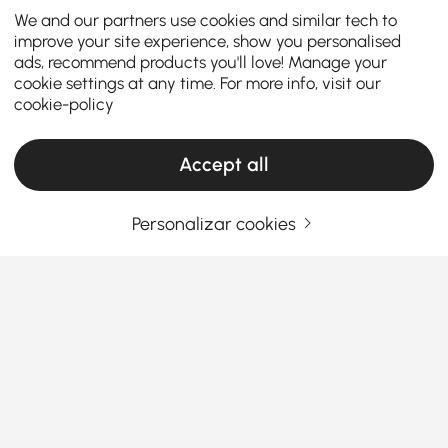
We and our partners use cookies and similar tech to
improve your site experience, show you personalised
ads, recommend products you'll love! Manage your
cookie settings at any time. For more info, visit our
cookie-policy
Accept all
Personalizar cookies
Ce qu'il faut savoir avant d'acheter des
tabourets de bar et des tabourets de
comptoir
Pourquoi les tabourets de bar et de
comptoir changent la donne pour votre
maison
Ver Mais
Products in the current category have been updated to show the latest 2 items