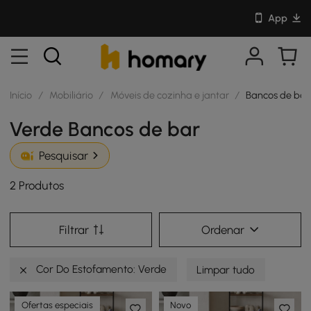
App
Início
/
Mobiliário
/
Móveis de cozinha e jantar
/
Bancos de bar
Verde Bancos de bar
Pesquisar
2 Produtos
Filtrar
Ordenar
Cor Do Estofamento: Verde
Limpar tudo
Ofertas especiais
Novo