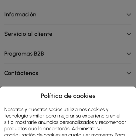
Información
Servicio al cliente
Programas B2B
Contáctenos
Política de cookies
114K
Nosotros y nuestros socios utilizamos cookies y
4.8
star
OPINIONES CERTIFICADAS
tecnología similar para mejorar su experiencia en el
rating
sitio, mostrarle anuncios personalizados y recomendar
productos que le encantarán. Administre su
configuración de cookies en cualquier momento. Para