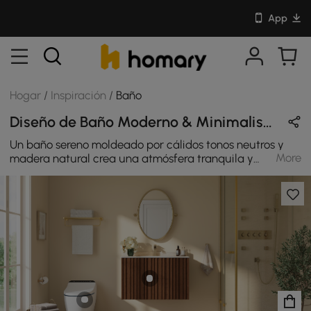
App
Hogar
/
Inspiración
/
Baño
Diseño de Baño Moderno & Minimalista en Blanco / Beige / Natural / Oro con Madera / Vidrio / Cerámica
Un baño sereno moldeado por cálidos tonos neutros y
More
madera natural crea una atmósfera tranquila y
refinada. Líneas limpias, luz suave y Los detalles dorados
aportan equilibrio y elegancia discreta,
transformándose en algo cotidiano los rituales se
convierten en momentos de confort en un entorno
moderno.