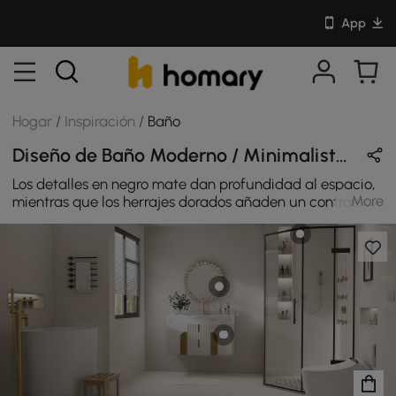
App
Hogar
/
Inspiración
/
Baño
Diseño de Baño Moderno / Minimalista / Lujoso en Negro / Blanco / Oro con Cerámica & Metal
Los detalles en negro mate dan profundidad al espacio,
More
mientras que los herrajes dorados añaden un contraste
cálido y luminoso que capta la luz en todos los ángulos.
La interacción de estos tres tonos (negro, blanco y
dorado) crea una estética equilibrada pero expresiva:
atrevida pero no ruidosa, lujosa pero sin esfuerzo.