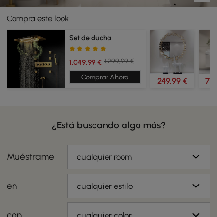
Compra este look
Set de ducha
1.299,99 €
1.049,99 €
Comprar Ahora
249,99 €
79
¿Está buscando algo más?
Muéstrame
cualquier room
en
cualquier estilo
con
cualquier color