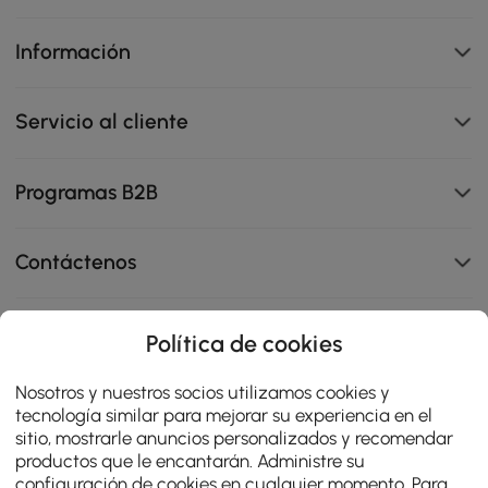
Información
Servicio al cliente
Programas B2B
Contáctenos
Política de cookies
114K
Nosotros y nuestros socios utilizamos cookies y
4.8
star
OPINIONES CERTIFICADAS
tecnología similar para mejorar su experiencia en el
rating
sitio, mostrarle anuncios personalizados y recomendar
productos que le encantarán. Administre su
configuración de cookies en cualquier momento. Para