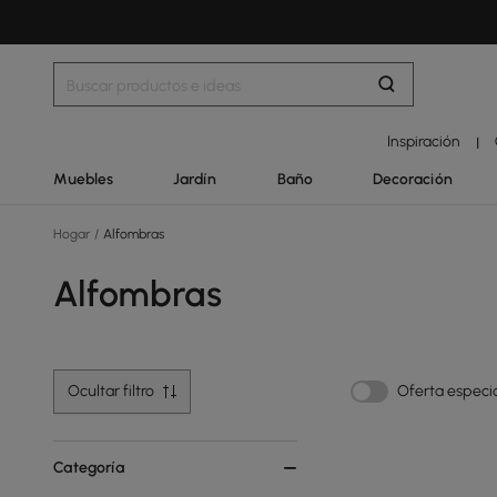
Inspiración
|
Muebles
Jardín
Baño
Decoración
Hogar
/
Alfombras
Alfombras
Ocultar filtro
Oferta especi
Categoría