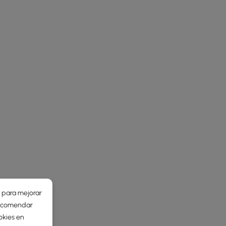
r para mejorar
 recomendar
okies en