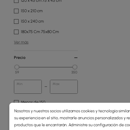
120 x 45 cm 75 x 45 cm
150 x 210 cm
150 x 240 cm
180x75 Cm 75x80 Cm
Ver más
Precio
59
350
Min
Max
Menos de 150
Nosotros y nuestros socios utilizamos cookies y tecnología simila
150 - 250
su experiencia en el sitio, mostrarle anuncios personalizados y
250 - 500
productos que le encantarán. Administre su configuración de co