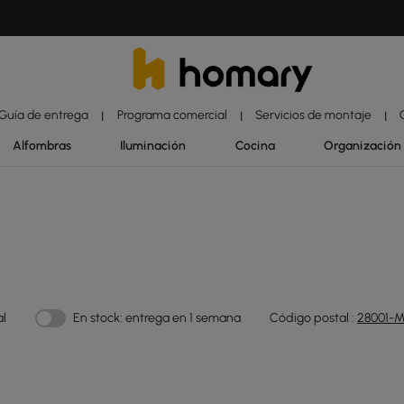
Guía de entrega
Programa comercial
Servicios de montaje
|
|
|
Alfombras
Iluminación
Cocina
Organización
al
En stock: entrega en 1 semana
Código postal :
28001-M