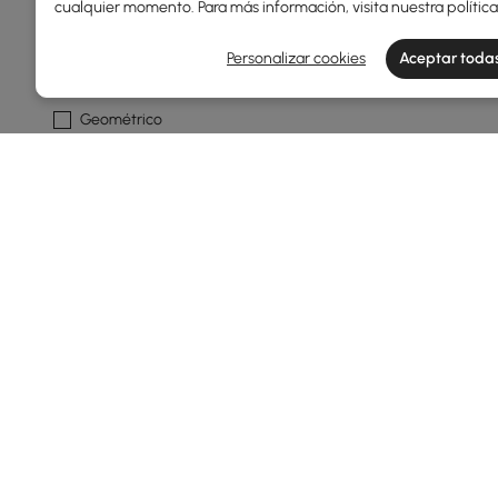
cualquier momento. Para más información, visita nuestra
polític
Patrón
Personalizar cookies
Aceptar todas
Abstracto
Geométrico
Formas Geométricas
Forma De Alfombra
Rectángulo
Corredor
Rasgo
Geométrico
Impermeable
No