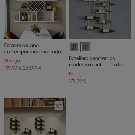
Estante de vino
contemporáneo montado
en pared, color blanco
Botellero geométrico
Rebaja
moderno montado en la
199
,99
€
269,99 €
pared de 10 botellas
Rebaja
179
,99
€