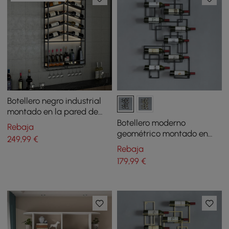
Botellero negro industrial
montado en la pared de
madera y metal con
Botellero moderno
Rebaja
estante para botellas y
geométrico montado en
249
,99
€
vidrio
pared para 10 botellas
Rebaja
179
,99
€