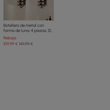
Botellero de metal con
forma de luna, 4 piezas, 12
botellas, montado en la
Rebaja
pared en bronce
109
,99
€
149,99 €