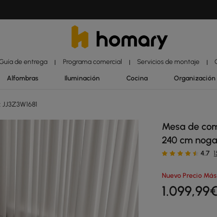
Guía de entrega
Programa comercial
Servicios de montaje
|
|
|
Alfombras
Iluminación
Cocina
Organización
 JJ3Z3W1681
Mesa de com
240 cm noga
4.7
Nuevo Precio Más
1.099
,99