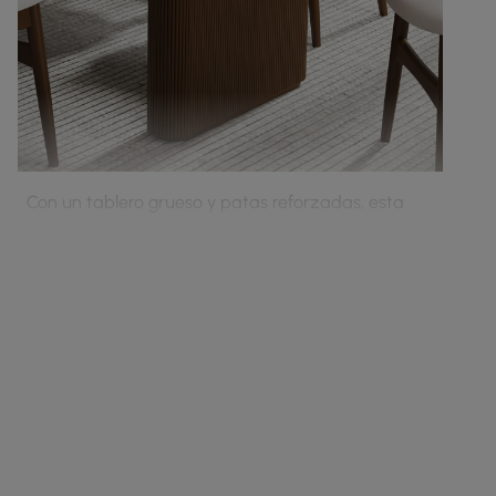
Con un tablero grueso y patas reforzadas, esta
mesa de comedor está diseñada para mejorar la
estabilidad, la durabilidad y el uso duradero.