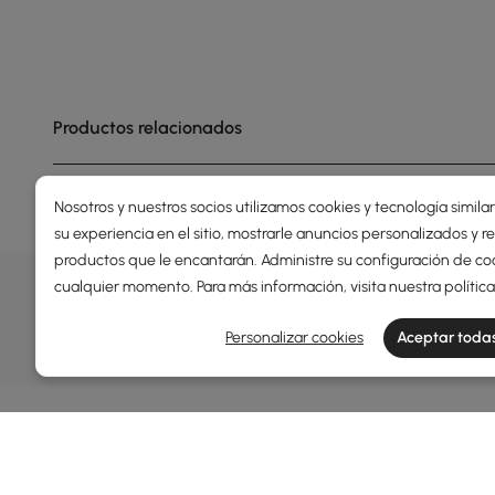
Productos relacionados
Nosotros y nuestros socios utilizamos cookies y tecnología simila
su experiencia en el sitio, mostrarle anuncios personalizados y
productos que le encantarán. Administre su configuración de co
OFERTAS, INSPIRACIÓN Y TEN
cualquier momento. Para más información, visita nuestra
polític
Descubrir más sobre ofertas especiales, promociones, 
Personalizar cookies
Aceptar todas
Términos y condiciones
Política de privacidad
Inform