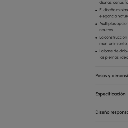
diarias, cenas f
El diseño minima
elegancia natur
Múltiples opcion
neutros.
La construcción
mantenimiento.
La base de dobl
las piernas, ide
Pesos y dimens
Especificación
Diseño respons