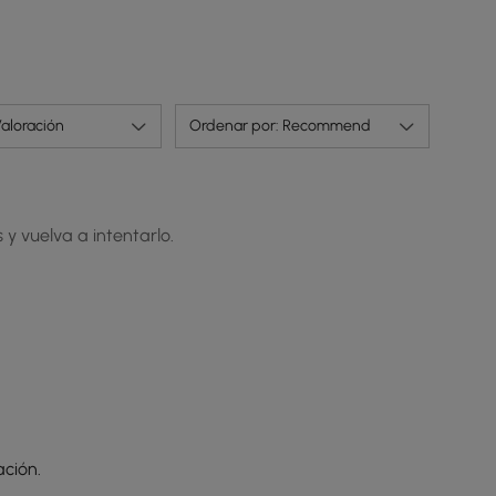
aloración
Ordenar por: Recommend
 y vuelva a intentarlo.
ción.