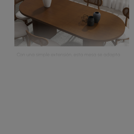
Con una simple extensión, esta mesa se adapta
para dar cabida a invitados sorpresa y reuniones
espontáneas, lo que garantiza que nunca te pille
desprevenido para esos momentos alegres.