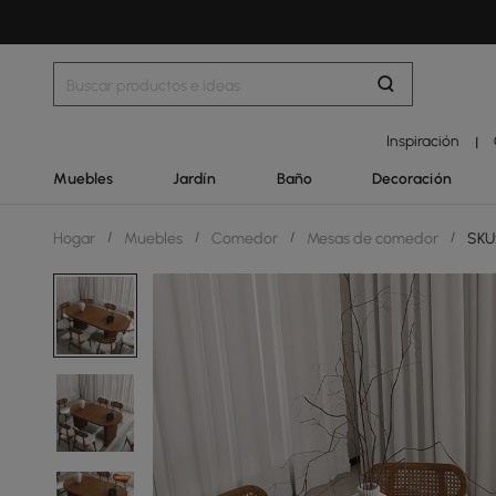
Inspiración
|
Muebles
Jardín
Baño
Decoración
Hogar
/
Muebles
/
Comedor
/
Mesas de comedor
/
SKU: