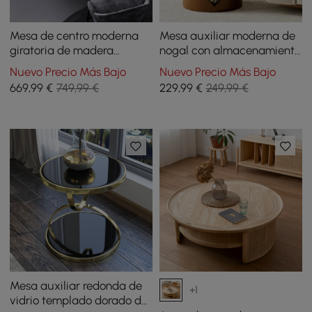
Mesa de centro moderna
Mesa auxiliar moderna de
giratoria de madera
nogal con almacenamiento
redonda con
abierto
Nuevo Precio Más Bajo
Nuevo Precio Más Bajo
almacenamiento
669
,99
€
749,99 €
229
,99
€
249,99 €
Mesa auxiliar redonda de
+1
vidrio templado dorado de