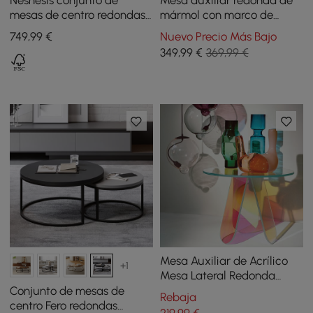
Nesnesis conjunto de
Mesa auxiliar redonda de
mesas de centro redondas
mármol con marco de
con 2 cajones, en color
metal, mesa auxiliar
749
,99
€
Nuevo Precio Más Bajo
blanco y natural
moderna en negro y
349
,99
€
369,99 €
dorado
Mesa Auxiliar de Acrílico
+1
Mesa Lateral Redonda
Transparente Decorativa &
Conjunto de mesas de
Rebaja
Moderna Iridiscente
centro Fero redondas