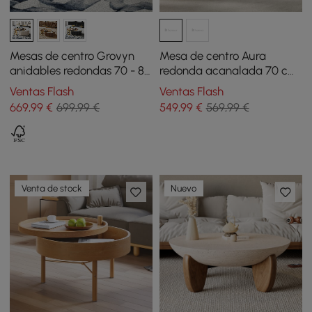
Mesas de centro Grovyn
Mesa de centro Aura
anidables redondas 70 - 80
redonda acanalada 70 cm
cm con tapa de piedra
en madera de fresno y
Ventas Flash
Ventas Flash
sinterizada marfil
tapa de piedra sinterizada
669
,99
€
699,99 €
549
,99
€
569,99 €
Venta de stock
Nuevo