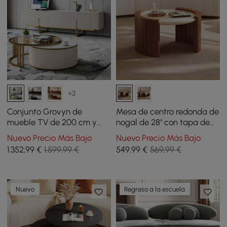
+3
Conjunto Grovyn de
Mesa de centro redonda de
mueble TV de 200 cm y
nogal de 28" con tapa de
mesa de centro anidable
travertino
Nuevo Precio Más Bajo
Nuevo Precio Más Bajo
redonda en color
1.352
,99
€
1.599,99 €
549
,99
€
569,99 €
blanquecino
Nuevo
Regreso a la escuela