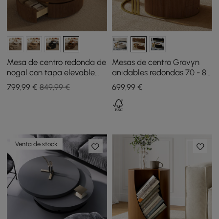
Mesa de centro redonda de
Mesas de centro Grovyn
nogal con tapa elevable
anidables redondas 70 - 80
estriada de 32" y 2 cajones
cm con tapa de piedra
799
,99
€
849,99 €
699
,99
€
sinterizada nogal
Venta de stock