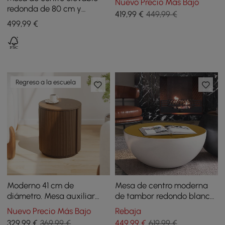
Nuevo Precio Más Bajo
patas de madera
redonda de 80 cm y
419
,99
€
449,99 €
superficie de vidrio
499
,99
€
templado
Regreso a la escuela
Moderno 41 cm de
Mesa de centro moderna
diámetro. Mesa auxiliar
de tambor redondo blanco,
estriada de nogal con
almacenamiento interior
Nuevo Precio Más Bajo
Rebaja
almacenamiento
hueco, tapa amarilla, 1
329
,99
€
369,99 €
449
,99
€
619,99 €