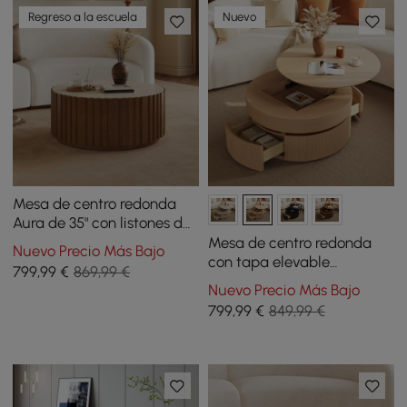
Regreso a la escuela
Nuevo
Mesa de centro redonda
Aura de 35" con listones de
madera de fresno y
Mesa de centro redonda
Nuevo Precio Más Bajo
cubierta de piedra
con tapa elevable
799
,99
€
869,99 €
sinterizada
acanalada de 81 cm y 2
Nuevo Precio Más Bajo
cajones
799
,99
€
849,99 €