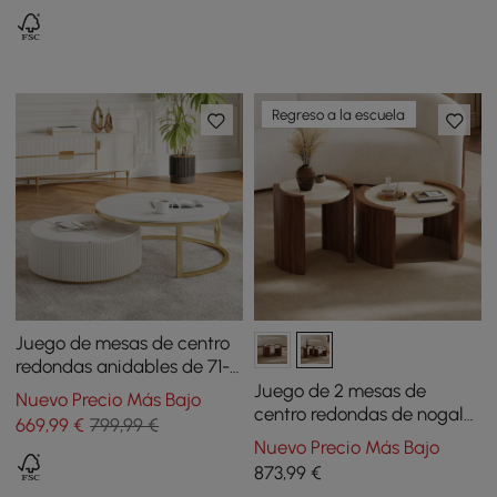
Regreso a la escuela
Juego de mesas de centro
redondas anidables de 71-
89 cm con tapa de piedra
Juego de 2 mesas de
Nuevo Precio Más Bajo
sinterizada y cajón
centro redondas de nogal
669
,99
€
799,99 €
con tapa de travertino (20"
Nuevo Precio Más Bajo
- 28")
873
,99
€