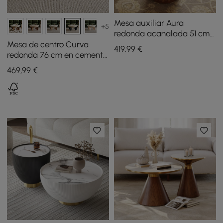
Mesa auxiliar Aura
+5
redonda acanalada 51 cm
en madera de fresno y
Mesa de centro Curva
419
,99
€
tapa de piedra sinterizada
redonda 76 cm en cemento
con patas de madera de
469
,99
€
fresno