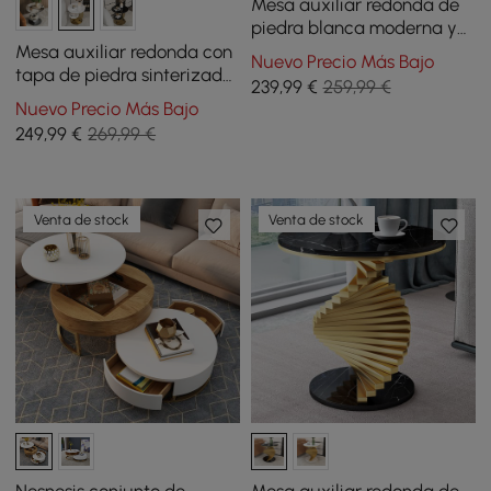
Mesa auxiliar redonda de
piedra blanca moderna y
lujosa mesa auxiliar con
Mesa auxiliar redonda con
Nuevo Precio Más Bajo
base X en oro
tapa de piedra sinterizada
239
,99
€
259,99 €
con 2 niveles, 51 cm
Nuevo Precio Más Bajo
249
,99
€
269,99 €
Venta de stock
Venta de stock