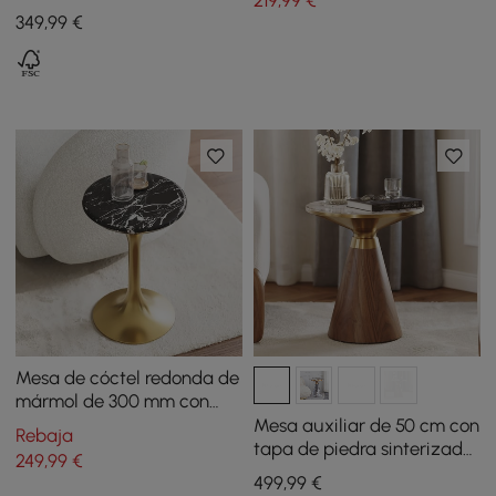
219
,99
€
apilables de madera - gris
349
,99
€
y negro
Mesa de cóctel redonda de
mármol de 300 mm con
base dorada
Mesa auxiliar de 50 cm con
Rebaja
tapa de piedra sinterizada
249
,99
€
y pedestal en nogal
499
,99
€