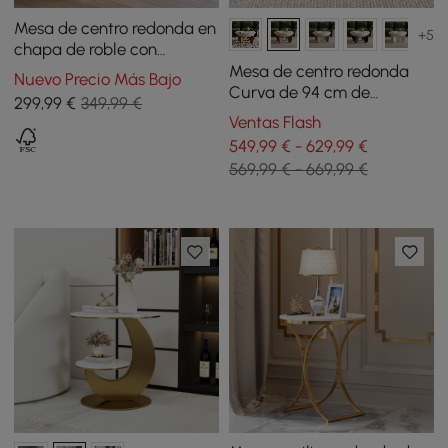
Mesa de centro redonda en
+5
chapa de roble con
bandeja giratoria y
Mesa de centro redonda
Nuevo Precio Más Bajo
almacenamiento
Curva de 94 cm de
299
,99
€
349,99 €
hormigón y nogal con
Ventas Flash
patas de madera
549,99 € - 629,99 €
569,99 € - 669,99 €