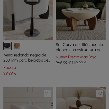
Set Curva de sillón bouclé
blanca con estructura de
madera, redonda, pequeña
Mesa redonda negra de
Nuevo Precio Más Bajo
y moderna, beige y mesa
230 mm para bebidas de
965
,99
€
1.119,99 €
de centro
mediados de siglo
Rebaja
99
,99
€