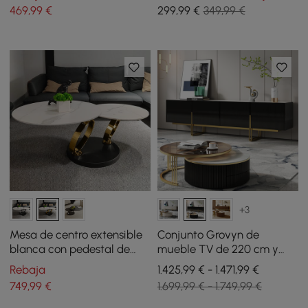
moderna de Ø 46 cm
469
,99
€
299
,99
€
349,99 €
+3
Mesa de centro extensible
Conjunto Grovyn de
blanca con pedestal de
mueble TV de 220 cm y
metal en forma de anillo de
mesa de centro anidable
Rebaja
1.425,99 € - 1.471,99 €
acabado de oro
redonda en color negro
749
,99
€
1.699,99 € - 1.749,99 €