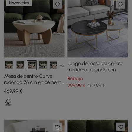
Novedades
Juego de mesa de centro
+5
moderna redonda con
forma de nido, 2 piezas,
Mesa de centro Curva
Rebaja
tapa de piedra blanca y
redonda 76 cm en cemento
299
,99
€
469,99 €
negra, base dorada
con patas de madera de
469
,99
€
fresno