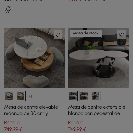
pieza
Venta de stock
+1
Mesa de centro elevable
Mesa de centro extensible
redonda de 80 cm y
blanca con pedestal de
superficie de vidrio
metal en forma de anillo de
Rebaja
Rebaja
templado con 3 pufs
acabado de cromo
749
,99
€
749
,99
€