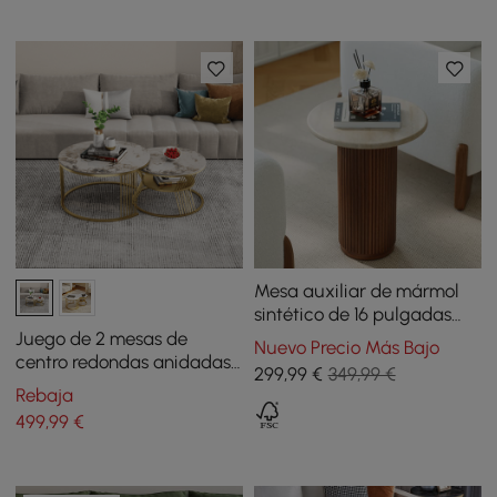
Mesa auxiliar de mármol
sintético de 16 pulgadas
con base de madera
Juego de 2 mesas de
Nuevo Precio Más Bajo
centro redondas anidadas
299
,99
€
349,99 €
Pandora modernas con
Rebaja
tapa de piedra sinterizada
499
,99
€