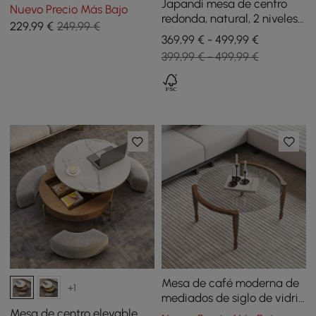
500 mm
Japandi mesa de centro
Nuevo Precio Más Bajo
redonda, natural, 2 niveles,
229
,99
€
249,99 €
con almacenamiento y
369,99 € - 499,99 €
base de ratán
399,99 € - 499,99 €
Mesa de café moderna de
+1
mediados de siglo de vidrio
redonda de 800 mm con
Mesa de centro elevable