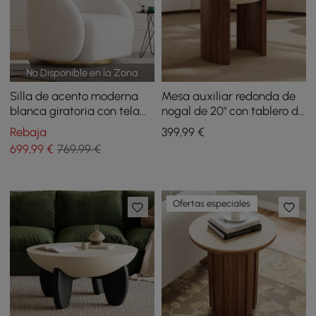
No Disponible en la Zona
Silla de acento moderna
Mesa auxiliar redonda de
blanca giratoria con tela
nogal de 20" con tablero de
bouclé tipo nube para
travertino
Rebaja
399
,99
€
salón
699
,99
€
769,99 €
Ofertas especiales