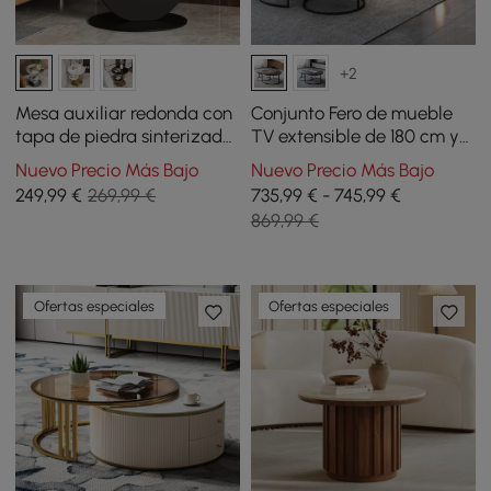
+2
Mesa auxiliar redonda con
Conjunto Fero de mueble
tapa de piedra sinterizada
TV extensible de 180 cm y
con 2 niveles, 51 cm
mesa de centro anidable
Nuevo Precio Más Bajo
Nuevo Precio Más Bajo
redonda en color nogal
249
,99
€
269,99 €
735,99 € - 745,99 €
869,99 €
Ofertas especiales
Ofertas especiales