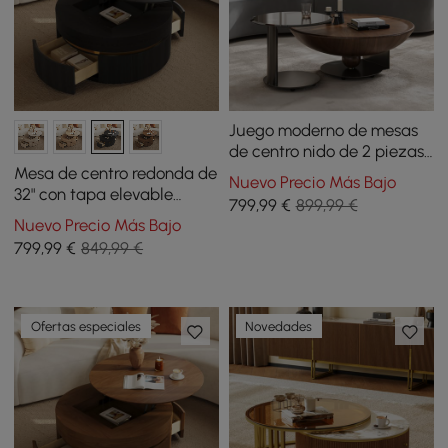
Juego moderno de mesas
de centro nido de 2 piezas
de nogal y tapa de cristal
Mesa de centro redonda de
Nuevo Precio Más Bajo
de 22"-35"
32" con tapa elevable
799
,99
€
899,99 €
acanalada y 2 cajones
Nuevo Precio Más Bajo
799
,99
€
849,99 €
Ofertas especiales
Novedades