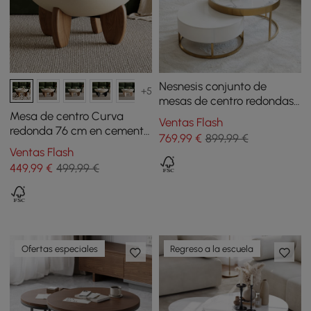
Nesnesis conjunto de
+5
mesas de centro redondas
con 2 cajones, en color
Mesa de centro Curva
Ventas Flash
blanco
redonda 76 cm en cemento
769
,99
€
899,99 €
con patas de madera de
Ventas Flash
fresno
449
,99
€
499,99 €
Ofertas especiales
Regreso a la escuela