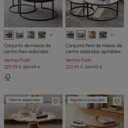
+1
+1
Conjunto de mesas de
Conjunto Fero de mesas de
centro Fero redondas
centro redondas apilables
apilables de madera -
de piedra sinterizada -
Ventas Flash
Ventas Flash
nogal
blanco
329
,99
€
369,99 €
259
,99
€
269,99 €
Ofertas especiales
Regreso a la escuela