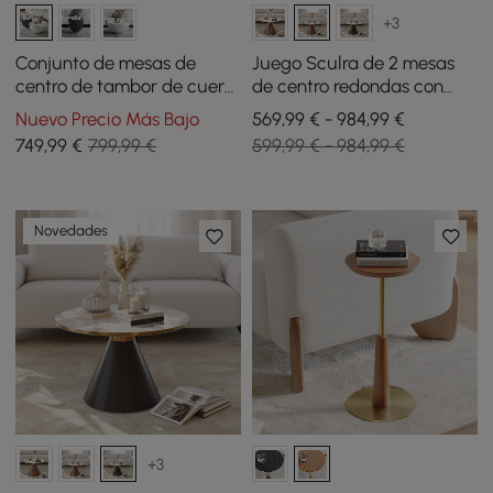
+3
Conjunto de mesas de
Juego Sculra de 2 mesas
centro de tambor de cuero
de centro redondas con
y piedra sinterizada
superficie de travertino y
Nuevo Precio Más Bajo
569,99 € - 984,99 €
redonda beige y gris
piedra sinterizada de
749
,99
€
799,99 €
599,99 € - 984,99 €
moderno de 51 - 71 cm
nogal (20 - 70 cm)
Novedades
+3