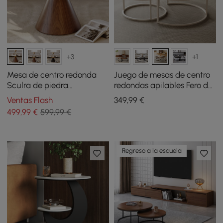
+3
+1
Mesa de centro redonda
Juego de mesas de centro
Sculra de piedra
redondas apilables Fero de
sinterizada de nogal de 70
madera - natural y blanco
Ventas Flash
349
,99
€
cm
499
,99
€
599,99 €
Regreso a la escuela