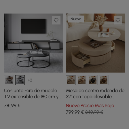
Nuevo
+2
Conjunto Fero de mueble
Mesa de centro redonda de
TV extensible de 180 cm y
32" con tapa elevable
mesa de centro anidable
acanalada y 2 cajones
781
,99
€
Nuevo Precio Más Bajo
redonda en color gris
799
,99
€
849,99 €