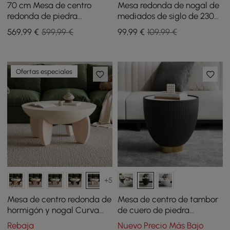
70 cm Mesa de centro
Mesa redonda de nogal de
redonda de piedra
mediados de siglo de 230
sinterizada negra Sculra
mm
569
,99
€
599,99 €
99
,99
€
109,99 €
Ofertas especiales
+5
Mesa de centro redonda de
Mesa de centro de tambor
hormigón y nogal Curva
de cuero de piedra
con patas de madera
sinterizada gris redonda
Rebaja
Nuevo Precio Más Bajo