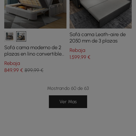
Sofá cama Leath-aire de
2050 mm de 3 plazas
Sofá cama moderno de 2
Rebaja
plazas en lino convertible
1.599
,99
€
tapizado de 183 cm
Rebaja
849
,99
€
899,99 €
Mostrando 60 de 63
Ver Mas