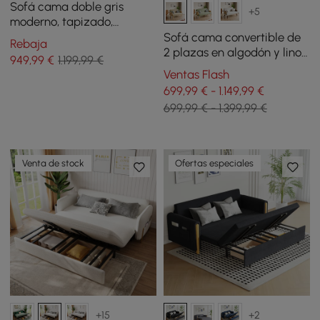
Sofá cama doble gris
+5
moderno, tapizado,
convertible, giratorio, de
Sofá cama convertible de
Rebaja
algodón y lino
2 plazas en algodón y lino
949
,99
€
1.199,99 €
con bandeja giratoria -
Ventas Flash
avena
699,99 € - 1.149,99 €
699,99 € - 1.399,99 €
Venta de stock
Ofertas especiales
+15
+2