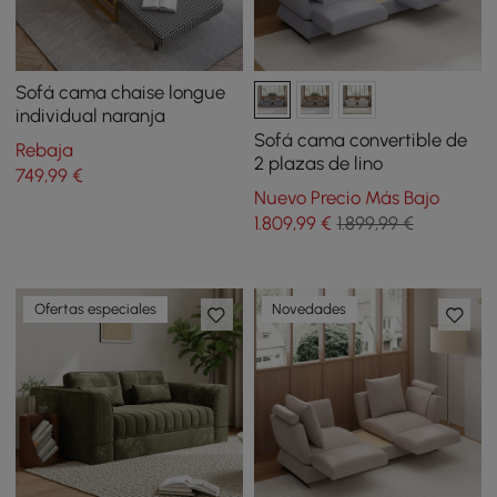
Sofá cama chaise longue
individual naranja
Sofá cama convertible de
Rebaja
2 plazas de lino
749
,99
€
Nuevo Precio Más Bajo
1.809
,99
€
1.899,99 €
Ofertas especiales
Novedades