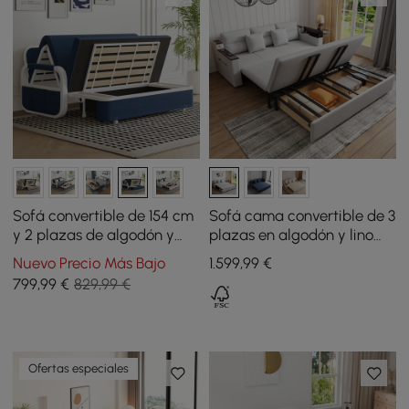
Sofá convertible de 154 cm
Sofá cama convertible de 3
y 2 plazas de algodón y
plazas en algodón y lino
lino con almacenamiento
con almacenaje y puertos
Nuevo Precio Más Bajo
1.599
,99
€
de carga - gris claro
799
,99
€
829,99 €
Ofertas especiales