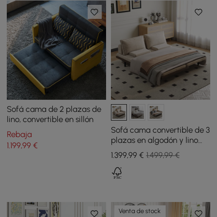
Sofá cama de 2 plazas de
lino, convertible en sillón
Sofá cama convertible de 3
Rebaja
plazas en algodón y lino
1.199
,99
€
con cojines - caqui
1.399
,99
€
1.499,99 €
Venta de stock