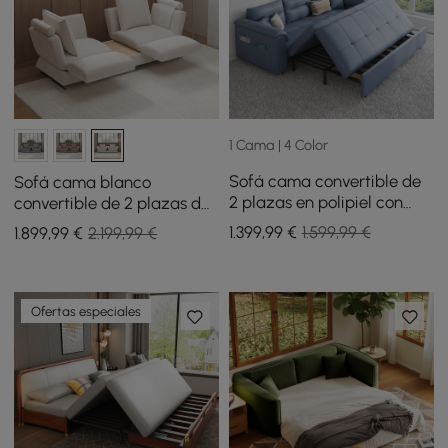
1 Cama | 4 Color
Sofá cama convertible de
Sofá cama blanco
2 plazas en polipiel con
convertible de 2 plazas de
almacenaje y bolsillos
lino
1.399
,99
€
1.599,99 €
1.899
,99
€
2.199,99 €
laterales - azul
Ofertas especiales