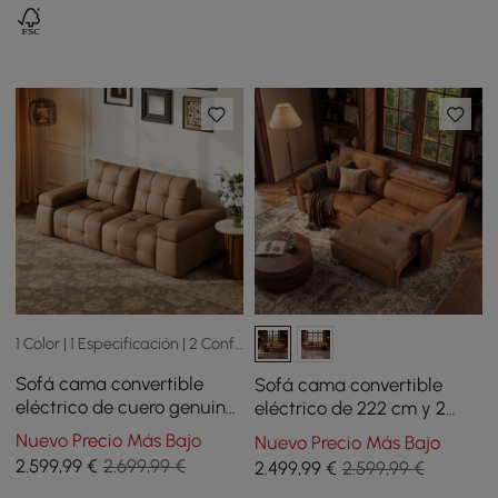
1 Color | 1 Especificación | 2 Configuración
Sofá cama convertible
Sofá cama convertible
eléctrico de cuero genuino
eléctrico de 222 cm y 2
de 2 plazas de 243cm con
plazas de cuero auténtico
Nuevo Precio Más Bajo
Nuevo Precio Más Bajo
reposabrazos ajustables
con reposacabezas
2.599
,99
€
2.699,99 €
2.499
,99
€
2.599,99 €
ajustables