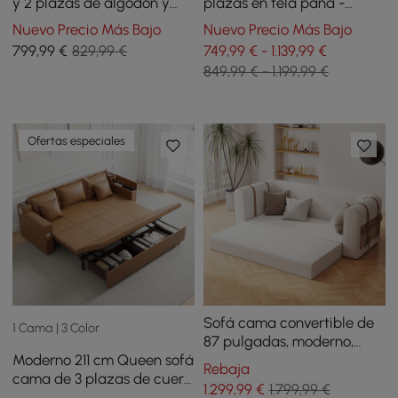
y 2 plazas de algodón y
plazas en tela pana -
lino con almacenamiento
blanco
Nuevo Precio Más Bajo
Nuevo Precio Más Bajo
799
,99
€
829,99 €
749,99 € - 1.139,99 €
849,99 € - 1.199,99 €
Ofertas especiales
Sofá cama convertible de
1 Cama | 3 Color
87 pulgadas, moderno,
Moderno 211 cm Queen sofá
color blanco, de forro polar
Rebaja
cama de 3 plazas de cuero
de cordero
1.299
,99
€
1.799,99 €
PU con altavoz y USB