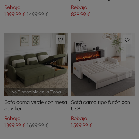
plazas con mesa auxiliar
lino con almacenamiento
Rebaja
Rebaja
1.399
,99
€
1.499,99 €
829
,99
€
No Disponible en la Zona
Sofá cama verde con mesa
Sofá cama tipo futón con
auxiliar
USB
Rebaja
Rebaja
1.399
,99
€
1.699,99 €
1.599
,99
€