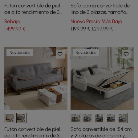
Futón convertible de piel
Sofá cama convertible de
de alto rendimiento de 3
lino de 3 plazas, tamaño
plazas con mesa auxiliar
queen, 82 pulgadas
Rebaja
Nuevo Precio Más Bajo
1.499
,99
€
1.199
,99
€
1.299,99 €
Novedades
Novedades
Futón convertible de piel
Sofá convertible de 154 cm
de alto rendimiento de 3
y 2 plazas de algodón y