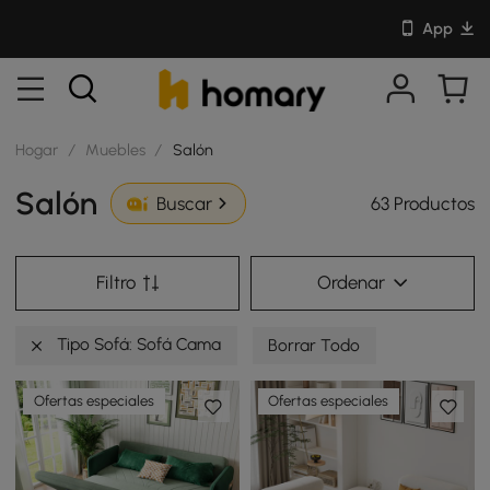
App
Hogar
/
Muebles
/
Salón
Salón
63 Productos
Buscar
Filtro
Ordenar
Tipo Sofá: Sofá Cama
Borrar Todo
Ofertas especiales
Ofertas especiales