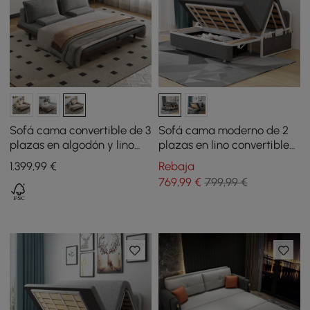
Sofá cama convertible de 3
Sofá cama moderno de 2
plazas en algodón y lino
plazas en lino convertible
con cojines - gris
tapizado de 183 cm
1.399
,99
€
Rebaja
769
,99
€
799,99 €