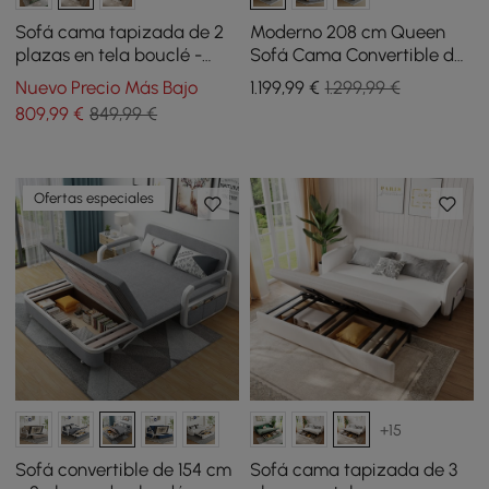
Sofá cama tapizada de 2
Moderno 208 cm Queen
plazas en tela bouclé -
Sofá Cama Convertible de
blanco
3 plazas de Lino con
Nuevo Precio Más Bajo
1.199
,99
€
1.299,99 €
Almacenamiento
809
,99
€
849,99 €
Ofertas especiales
+15
Sofá convertible de 154 cm
Sofá cama tapizada de 3