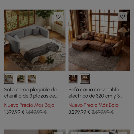
Sofá cama plegable de
Sofá cama convertible
chenilla de 3 plazas de
eléctrico de 320 cm y 3
204cm con funda extraíble
plazas de cuero genuino
Nuevo Precio Más Bajo
Nuevo Precio Más Bajo
con reposacabezas
1.399
,99
€
1.549,99 €
3.299
,99
€
3.599,99 €
ajustables