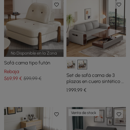
No Disponible en la Zona
Sofá cama tipo futón
Rebaja
Set de sofá cama de 3
569
,99
€
599,99 €
plazas en cuero sintético y
una mesa de centro
1.999
,99
€
elevable
Venta de stock