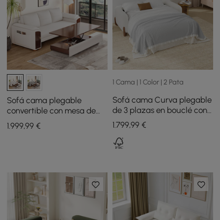
1 Cama | 1 Color | 2 Pata
Sofá cama Curva plegable
Sofá cama plegable
de 3 plazas en bouclé con
convertible con mesa de
colchón
café elevable
1.799
,99
€
1.999
,99
€