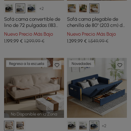
+2
Sofá cama convertible de
Sofá cama plegable de
lino de 72 pulgadas (183
chenilla de 80" (203 cm) de
cm) de largo, para 2
tamaño Queen con 3
Nuevo Precio Más Bajo
Nuevo Precio Más Bajo
personas
plazas y funda extraíble
1.199
,99
€
1.299,99 €
1.399
,99
€
1.549,99 €
Regreso a la escuela
Novedades
No Disponible en la Zona
+2