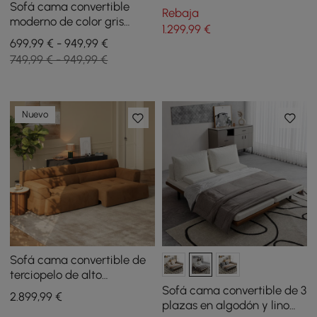
almacenamiento
Sofá cama convertible
Rebaja
moderno de color gris
1.299
,99
€
oscuro de 1880 mm,
699,99 € - 949,99 €
tapizado de algodón y lino
749,99 € - 949,99 €
con almacenamiento
Nuevo
Sofá cama convertible de
terciopelo de alto
rendimiento de 307 cm y 2
Sofá cama convertible de 3
2.899
,99
€
plazas
plazas en algodón y lino