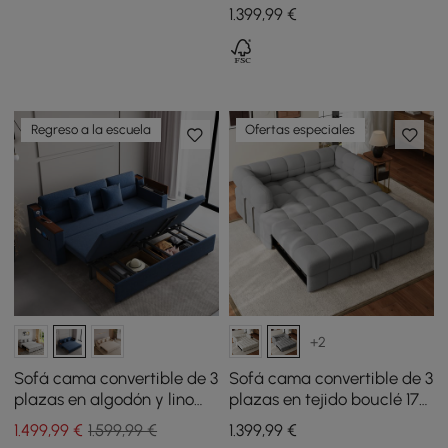
con cojines - blanco
1.399
,99
€
Regreso a la escuela
Ofertas especiales
+2
Sofá cama convertible de 3
Sofá cama convertible de 3
plazas en algodón y lino
plazas en tejido bouclé 170
con almacenaje y puertos
cm
1.499
,99
€
1.599,99 €
1.399
,99
€
de carga - azul