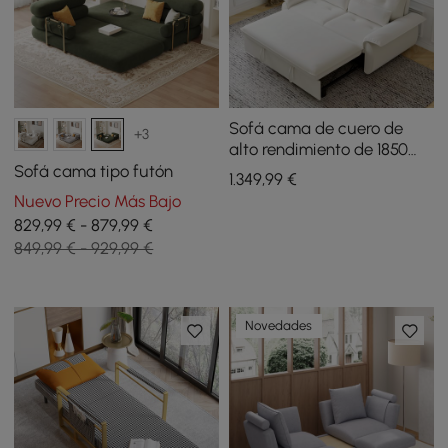
Sofá cama de cuero de
+3
alto rendimiento de 1850
mm
Sofá cama tipo futón
1.349
,99
€
Nuevo Precio Más Bajo
829,99 € - 879,99 €
849,99 € - 929,99 €
Novedades