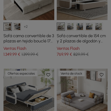
+2
Sofá cama convertible de 3
Sofá convertible de 154 cm
plazas en tejido bouclé 170
y 2 plazas de algodón y
cm
lino con almacenamiento
Ventas Flash
Ventas Flash
1.349
,99
€
1.399,99 €
769
,99
€
829,99 €
Ofertas especiales
Venta de stock