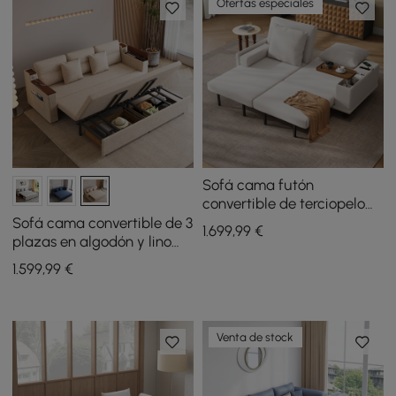
Ofertas especiales
Sofá cama futón
convertible de terciopelo
Queen de 82" y 2 plazas
Sofá cama convertible de 3
1.699
,99
€
con mesa auxiliar
plazas en algodón y lino
con almacenaje y puertos
1.599
,99
€
de carga - avena
Venta de stock