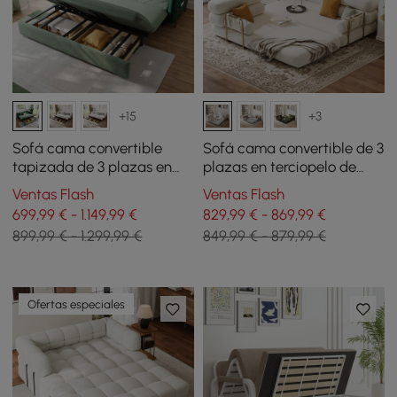
+15
+3
Sofá cama convertible
Sofá cama convertible de 3
tapizada de 3 plazas en
plazas en terciopelo de
tela terciopelo de 200 cm -
206 cm - blanco
Ventas Flash
Ventas Flash
verde
699,99 € - 1.149,99 €
829,99 € - 869,99 €
899,99 € - 1.299,99 €
849,99 € - 879,99 €
Ofertas especiales