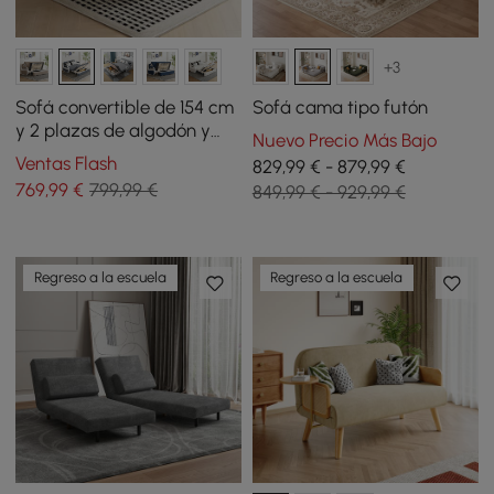
+3
Sofá convertible de 154 cm
Sofá cama tipo futón
y 2 plazas de algodón y
Nuevo Precio Más Bajo
lino con almacenamiento
Ventas Flash
829,99 € - 879,99 €
769
,99
€
799,99 €
849,99 € - 929,99 €
Regreso a la escuela
Regreso a la escuela