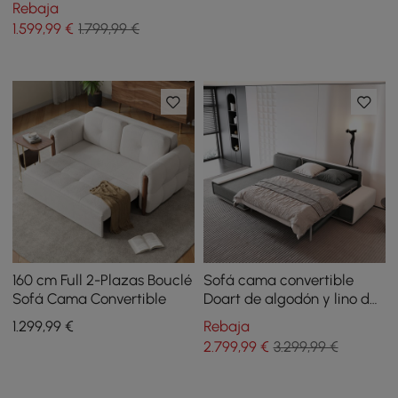
Rebaja
1.599
,99
€
1.799,99 €
160 cm Full 2-Plazas Bouclé
Sofá cama convertible
Sofá Cama Convertible
Doart de algodón y lino de
2750 mm, modular, en
1.299
,99
€
Rebaja
forma de L, con esquina y 4
2.799
,99
€
3.299,99 €
plazas