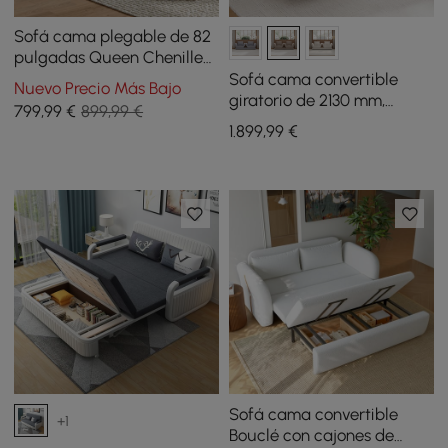
Sofá cama plegable de 82
pulgadas Queen Chenille
totalmente comprimido
Sofá cama convertible
Nuevo Precio Más Bajo
giratorio de 2130 mm,
799
,99
€
899,99 €
algodón y lino
1.899
,99
€
Sofá cama convertible
+1
Bouclé con cajones de