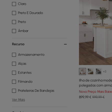
Claro
Preto E Dourado
Preto
Âmbar
Recurso
Armazenamento
Alças
+3
Estantes
Ilha de cozinha mode
Filmando
polegadas com arma
Prateleiras De Bandejas
Novo Preço Mais Baix
899
,99
€
999,99 €
Ver Mais