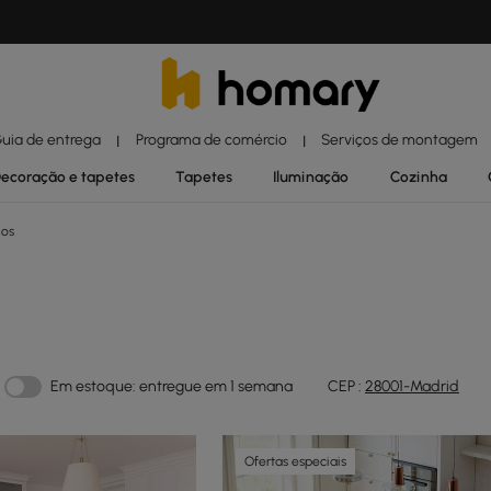
uia de entrega
Programa de comércio
Serviços de montagem
|
|
ecoração e tapetes
Tapetes
Iluminação
Cozinha
hos
Em estoque: entregue em 1 semana
CEP :
28001-Madrid
Ofertas especiais