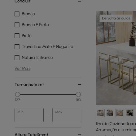
Concluir
Branco
De volta às aulas
Branco E Preto
Preto
Travertino Mate E Nogueira
Natural E Branco
Ver Mais
Tamanho(mm)
127
183
Min
Max
Ilha de Cozinha Japa
Arrumação e Ilumina
Altura Total(mm)