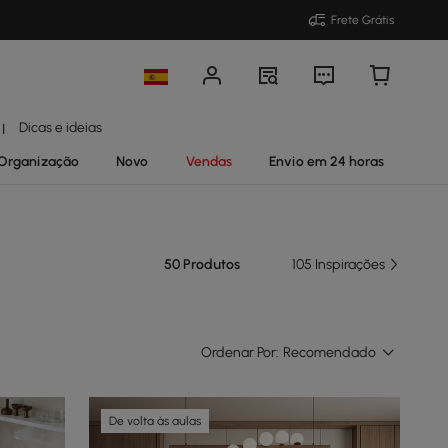
Frete Grátis
Dicas e ideias
|
Organização
Novo
Vendas
Envio em 24 horas
50 Produtos
105 Inspirações
Ordenar Por:
Recomendado
De volta às aulas