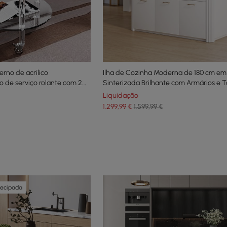
rno de acrílico
Ilha de Cozinha Moderna de 180 cm em
o de serviço rolante com 2
Sinterizada Brilhante com Armários e T
Liquidação
1.299
,99
€
1.599,99 €
tecipada