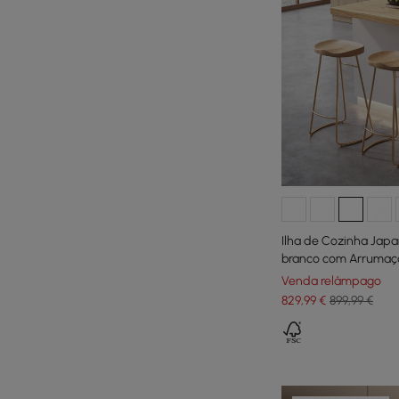
Ilha de Cozinha Japa
branco com Arrumaçã
Venda relâmpago
829
,99
€
899,99 €