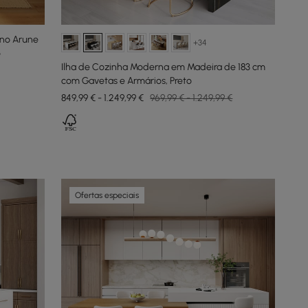
rno Arune
+34
o
Ilha de Cozinha Moderna em Madeira de 183 cm
com Gavetas e Armários, Preto
849,99 € - 1.249,99 €
969,99 € - 1.249,99 €
Ofertas especiais