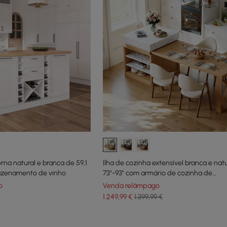
rna natural e branca de 59,1
Ilha de cozinha extensível branca e nat
zenamento de vinho
73"-93" com armário de cozinha de
armazenamento
o
Venda relâmpago
1.249
,99
€
1.399,99 €