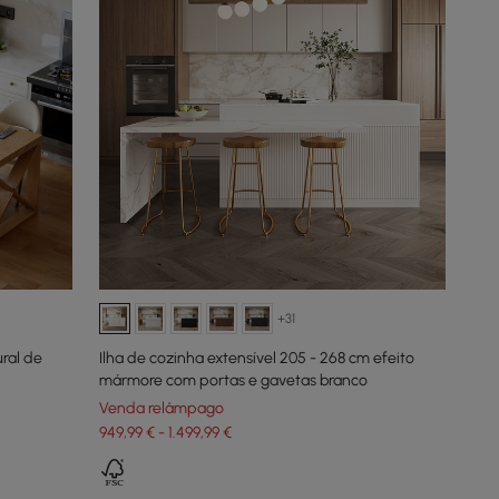
+31
ural de
Ilha de cozinha extensível 205 - 268 cm efeito
mármore com portas e gavetas branco
Venda relâmpago
949,99 € - 1.499,99 €