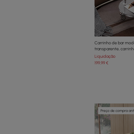
Carrinho de bar mode
transparente, carrinh
níveis e alça
Liquidação
199
,99
€
Preço de compra an