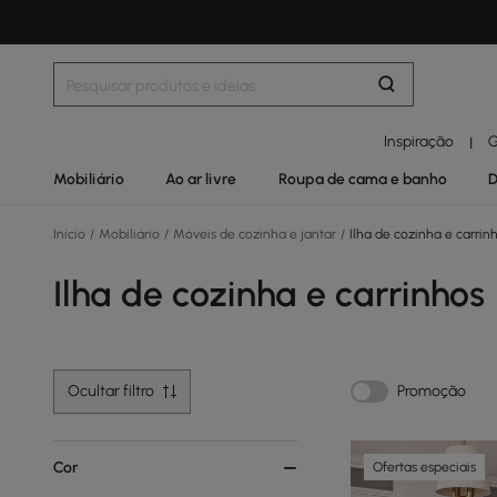
Inspiração
G
|
Mobiliário
Ao ar livre
Roupa de cama e banho
D
Início
/
Mobiliário
/
Móveis de cozinha e jantar
/
Ilha de cozinha e carrin
Ilha de cozinha e carrinhos
Ocultar filtro
Promoção
Cor
Ofertas especiais