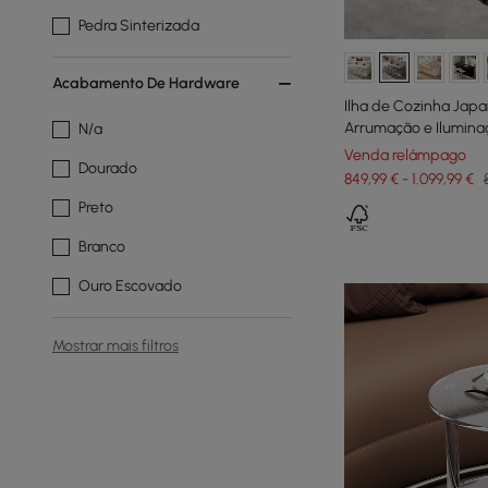
Pedra Sinterizada
Acabamento De Hardware
Ilha de Cozinha Jap
Arrumação e Ilumina
N/a
Venda relâmpago
Dourado
849,99 € - 1.099,99 €
Preto
Branco
Ouro Escovado
Mostrar mais filtros