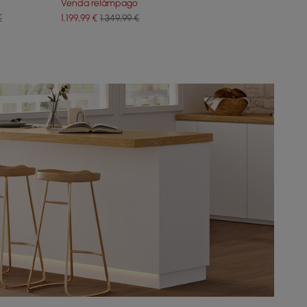
Venda relâmpago
€
1.199
,99
€
1.349,99 €