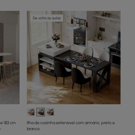
De volta às aulas
e 183 cm
Ilha de cozinha extensível com armário, preto e
o
branco