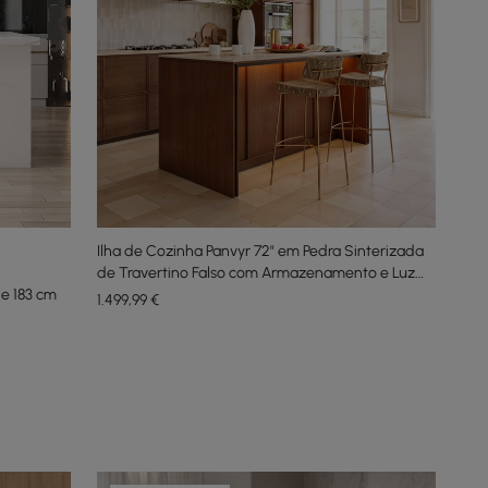
Ilha de Cozinha Panvyr 72" em Pedra Sinterizada
de Travertino Falso com Armazenamento e Luz
e 183 cm
LED
1.499
,99
€