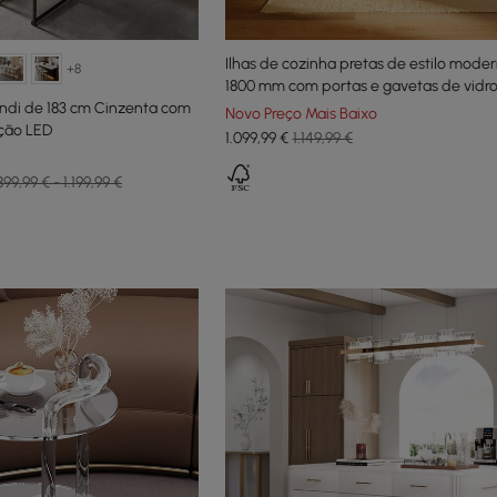
Ilhas de cozinha pretas de estilo mode
+8
1800 mm com portas e gavetas de vidr
andi de 183 cm Cinzenta com
Novo Preço Mais Baixo
ção LED
1.099
,99
€
1.149,99 €
899,99 € - 1.199,99 €