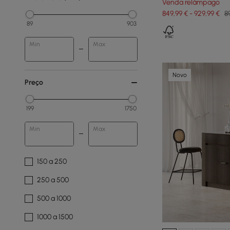
Venda relâmpago
849,99 € - 929,99 €
8
89
903
Min
Max
Novo
Preço
199
1750
Min
Max
150 a 250
250 a 500
500 a 1000
1000 a 1500