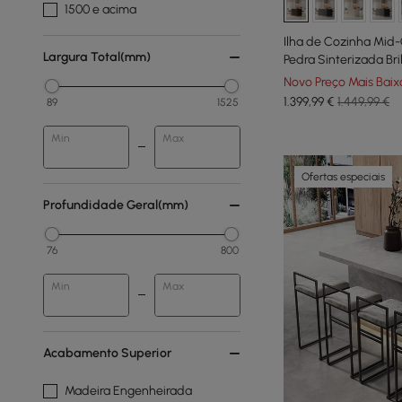
1500 e acima
Ilha de Cozinha Mid
Largura Total(mm)
Pedra Sinterizada B
Marrom Fumê
Novo Preço Mais Baix
1.399
,99
€
1.449,99 €
89
1525
Min
Max
Ofertas especiais
Profundidade Geral(mm)
76
800
Min
Max
Acabamento Superior
Madeira Engenheirada