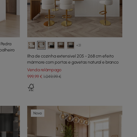
 Pedra
+31
oalheiro
Ilha de cozinha extensível 205 - 268 cm efeito
mármore com portas e gavetas natural e branco
Venda relâmpago
999
,99
€
1.049,99 €
Novo