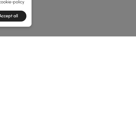
cookie-policy
Accept all
he latest 2 items