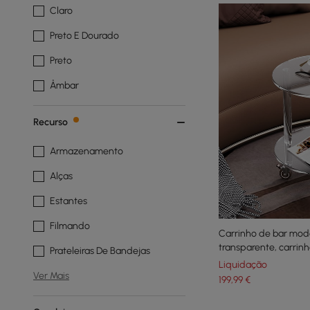
Claro
Preto E Dourado
Preto
Âmbar
Recurso
Armazenamento
Alças
Estantes
Filmando
Carrinho de bar mode
transparente, carrinh
Prateleiras De Bandejas
níveis e alça
Liquidação
Ver Mais
199
,99
€