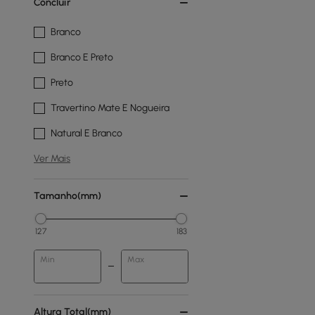
Concluir
Branco
Branco E Preto
Preto
Travertino Mate E Nogueira
Natural E Branco
Ver Mais
Tamanho(mm)
127
183
Min
Max
Altura Total(mm)