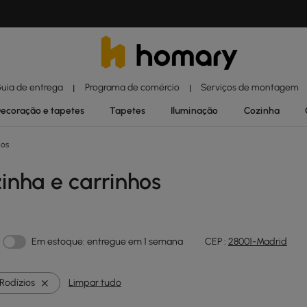
uia de entrega
Programa de comércio
Serviços de montagem
|
|
ecoração e tapetes
Tapetes
Iluminação
Cozinha
hos
zinha e carrinhos
Em estoque: entregue em 1 semana
CEP :
28001-Madrid
Rodízios
Limpar tudo