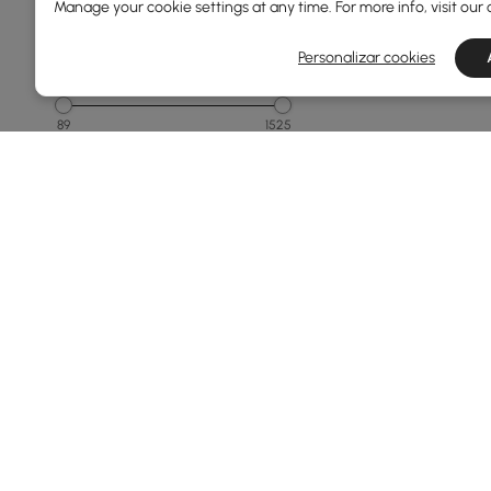
Manage your cookie settings at any time. For more info, visit our
1500 e acima
Personalizar cookies
Largura Total(mm)
89
1525
Min
Max
Profundidade Geral(mm)
76
800
Min
Max
Acabamento Superior
Products in the current category have been updated to show t
Madeira Engenheirada