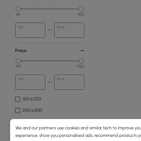
89
903
Min
Max
Preço
199
1750
Min
Max
150 a 250
250 a 500
500 a 1000
We and our partners use cookies and similar tech to improve you
1000 a 1500
experience, show you personalised ads, recommend products you