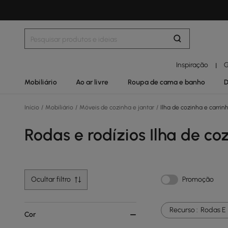
Inspiração
G
|
Mobiliário
Ao ar livre
Roupa de cama e banho
D
Início
/
Mobiliário
/
Móveis de cozinha e jantar
/
Ilha de cozinha e carrin
Rodas e rodízios Ilha de co
Ocultar filtro
Promoção
Recurso :
Rodas E 
Cor