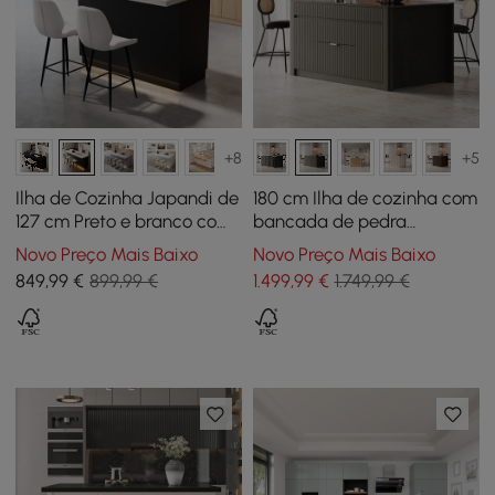
+8
+5
Ilha de Cozinha Japandi de
180 cm Ilha de cozinha com
127 cm Preto e branco com
bancada de pedra
Arrumação e Iluminação
sinterizada brilhante e
Novo Preço Mais Baixo
Novo Preço Mais Baixo
LED
armazenamento em estilo
849
,99
€
899,99 €
1.499
,99
€
1.749,99 €
mid-century preto