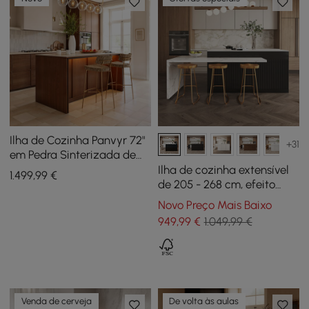
Ilha de Cozinha Panvyr 72"
+31
em Pedra Sinterizada de
Travertino Falso com
Ilha de cozinha extensível
1.499
,99
€
Armazenamento e Luz LED
de 205 - 268 cm, efeito
mármore, com portas e
Novo Preço Mais Baixo
gavetas, preto
949
,99
€
1.049,99 €
Venda de cerveja
De volta às aulas