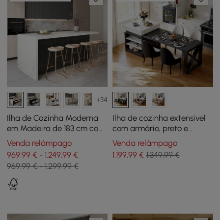
+34
Ilha de Cozinha Moderna
Ilha de cozinha extensível
em Madeira de 183 cm com
com armário, preto e
Gavetas e Armários,
branco
Venda relâmpago
Venda relâmpago
Branco e Preto
969,99 € - 1.249,99 €
1.199
,99
€
1.349,99 €
969,99 € - 1.299,99 €