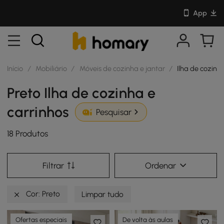
App
Início
/
Mobiliário
/
Móveis de cozinha e jantar
/
Ilha de cozinh
Preto Ilha de cozinha e
carrinhos
Pesquisar
18 Produtos
Filtrar
Ordenar
Cor: Preto
Limpar tudo
Ofertas especiais
De volta às aulas