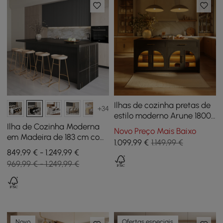
Ilhas de cozinha pretas de
+34
estilo moderno Arune 1800
mm com portas e gavetas
Ilha de Cozinha Moderna
Novo Preço Mais Baixo
de vidro
em Madeira de 183 cm com
1.099
,99
€
1.149,99 €
Gavetas e Armários, Preto
849,99 € - 1.249,99 €
969,99 € - 1.249,99 €
Novo
Ofertas especiais