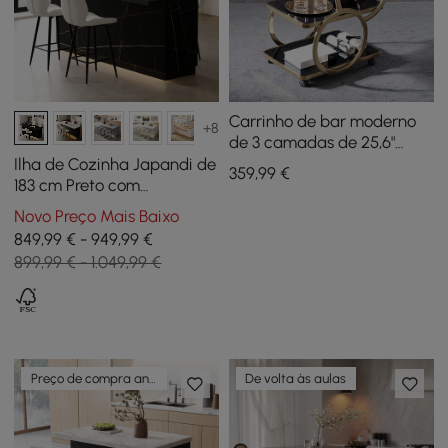
Carrinho de bar moderno
+8
de 3 camadas de 25,6"
preto e dourado
Ilha de Cozinha Japandi de
359
,99
€
183 cm Preto com
Arrumação e Iluminação
Novo Preço Mais Baixo
LED
849,99 € - 949,99 €
899,99 € - 1.049,99 €
Preço de compra antecipada
De volta às aulas