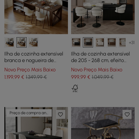
+31
Ilha de cozinha extensível
Ilha de cozinha extensível
branca e nogueira de
de 205 - 268 cm, efeito
73"-93" com armário de
mármore, com portas e
Novo Preço Mais Baixo
Novo Preço Mais Baixo
cozinha de
gavetas, preto
1.199
,99
€
1.349,99 €
999
,99
€
1.049,99 €
armazenamento
Preço de compra antecipada