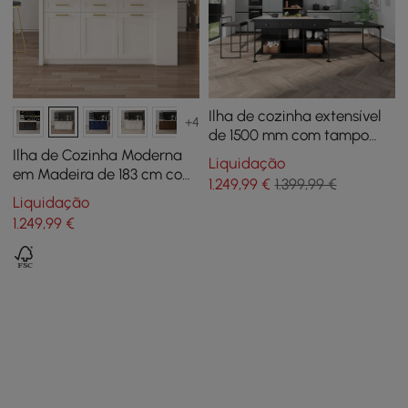
Ilha de cozinha extensível
+4
de 1500 mm com tampo
industrial em mármore
Ilha de Cozinha Moderna
Liquidação
sintético e 3 gavetas
em Madeira de 183 cm com
1.249
,99
€
1.399,99 €
Gavetas e Armários, Preto
Liquidação
e Branco
1.249
,99
€