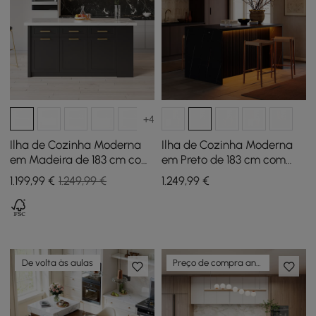
+4
Ilha de Cozinha Moderna
Ilha de Cozinha Moderna
em Madeira de 183 cm com
em Preto de 183 cm com
Gavetas e Armários,
Arrumação, Luz LED e
1.199
,99
€
1.249,99 €
1.249
,99
€
Branco e Preto
Bordo em Cascata
De volta às aulas
Preço de compra antecipada