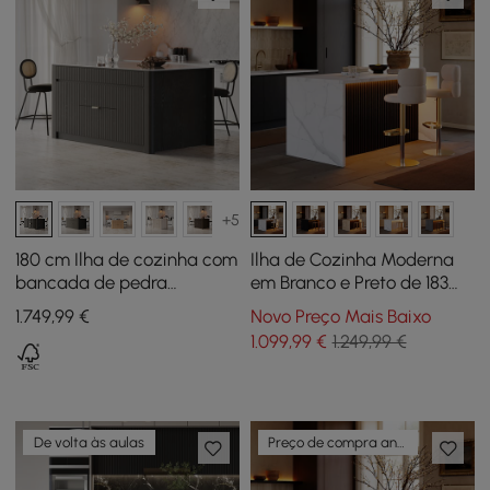
+5
180 cm Ilha de cozinha com
Ilha de Cozinha Moderna
bancada de pedra
em Branco e Preto de 183
sinterizada brilhante e
cm com Arrumação, Luz
1.749
,99
€
Novo Preço Mais Baixo
armários estilo mid-
LED e Bordo em Cascata
1.099
,99
€
1.249,99 €
century pretos
De volta às aulas
Preço de compra antecipada