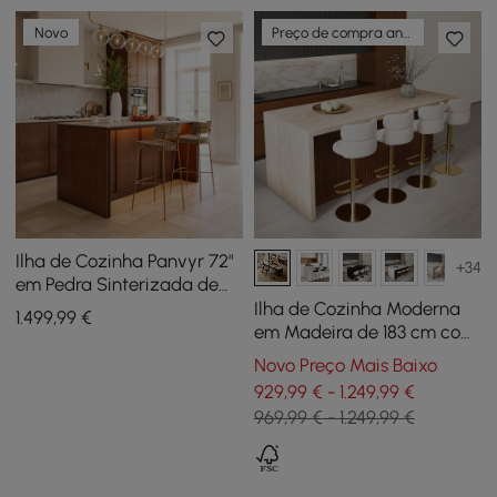
Novo
Preço de compra antecipada
Ilha de Cozinha Panvyr 72"
+34
em Pedra Sinterizada de
Travertino Falso com
Ilha de Cozinha Moderna
1.499
,99
€
Armazenamento e Luz LED
em Madeira de 183 cm com
Gavetas e Armários,
Novo Preço Mais Baixo
Nogueira
929,99 € - 1.249,99 €
969,99 € - 1.249,99 €