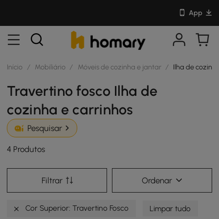
App
Início
/
Mobiliário
/
Móveis de cozinha e jantar
/
Ilha de cozinh
Travertino fosco Ilha de
cozinha e carrinhos
Pesquisar
4 Produtos
Filtrar
Ordenar
Cor Superior: Travertino Fosco
Limpar tudo