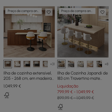
Preço de compra antecipada
Preço de compra antecipada
+31
+8
Ilha de cozinha extensível,
Ilha de Cozinha Japandi de
205 - 268 cm, em madeira
183 cm Travertino mate
com portas e gavetas,
com Arrumação e
1.049
,99
€
Liquidação
nogueira
Iluminação LED
799,99 € - 1.049,99 €
899,99 € - 1.049,99 €