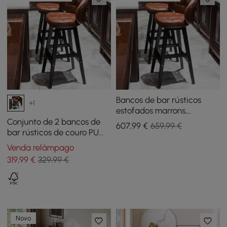
Bancos de bar rústicos
+1
estofados marrons,
conjunto de 4 bancos de
Conjunto de 2 bancos de
607
,99
€
659,99 €
bar rústicos adornados em
bar rústicos de couro PU
couro PU com encosto
com marrom estofado
Venda relâmpago
curvo
319
,99
€
329,99 €
Novo