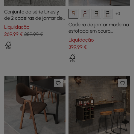
Conjunto da série Linesly
+3
de 2 cadeiras de jantar de
couro PU de meados do
Cadeira de jantar moderna
Liquidação
século, marrons
estofada em couro
269
,99
€
289,99 €
sintético marrom, 2 peças
Liquidação
399
,99
€