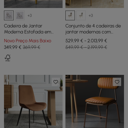
+3
+3
Cadeira de Jantar
Conjunto de 4 cadeiras de
Moderna Estofada em
jantar modernas com
Couro PU Branco Quente, 2
estofamento em couro PU
Novo Preço Mais Baixo
529,99 € - 2.013,99 €
Peças
branco e marrom
349
,99
€
369,99 €
549,99 € - 2.199,99 €