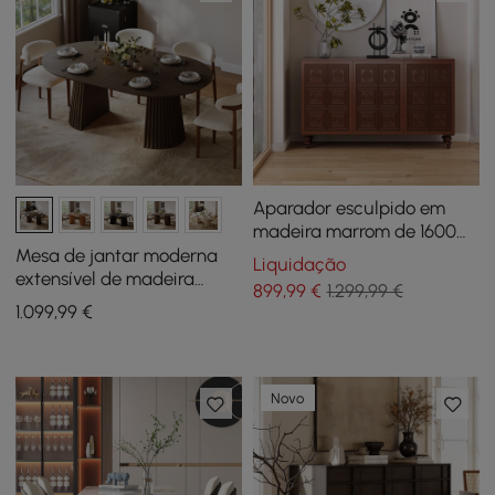
Aparador esculpido em
madeira marrom de 1600
mm
Mesa de jantar moderna
Liquidação
extensível de madeira
899
,99
€
1.299,99 €
marrom esfumaçada de
1.099
,99
€
47"-79" com base
canelada, para 4-6 lugares
Novo