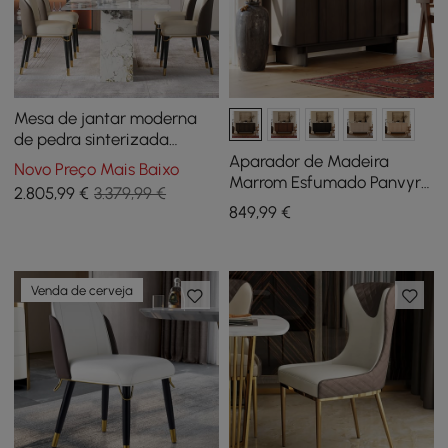
Mesa de jantar moderna
de pedra sinterizada
retangular de 79
Aparador de Madeira
Novo Preço Mais Baixo
polegadas com 8 cadeiras
Marrom Esfumado Panvyr
2.805
,99
€
3.379,99 €
em ouro
Mid Century de 152cm com
849
,99
€
Armazenamento e
Prateleiras Ajustáveis
Venda de cerveja