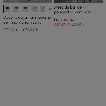
Mesa de bar de 71
+12
polegadas montada na
parede com
Cadeira de jantar moderna
Liquidação
armazenamento de
de linho marrom com
549
,99
€
649,99 €
garrafas de vinho Mesa de
estofado, 6 peças
279,99 € - 1.063,99 €
pub de madeira de couro
sintético marrom