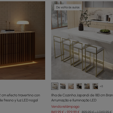
De volta às aulas
+8
 cm efecto travertino con
Ilha de Cozinha Japandi de 183 cm Bra
e fresno y luz LED nogal
Arrumação e Iluminação LED
Venda relâmpago
849,99 € - 929,99 €
899,99 € - 1.049,99 €