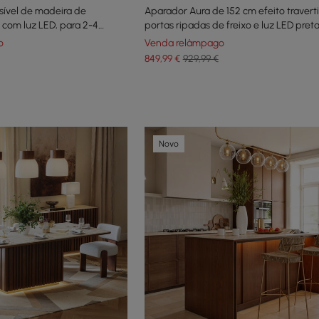
sível de madeira de
Aparador Aura de 152 cm efeito traver
 com luz LED, para 2-4
portas ripadas de freixo e luz LED pret
o
Venda relâmpago
849
,99
€
929,99 €
Novo