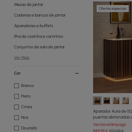
Mesas de jantar
Ofertas especiais
Cadeiras e bancos de jantar
Aparadores e buffets
Ilha de cozinha e carrinhos
Conjuntos de sala de jantar
Ver Mais
Cor
Branco
Preto
Cinza
Aparador Aura de 152
puertas alistonadas d
Noz
Venda relâmpago
Dourado
849
,99
€
929,99 €