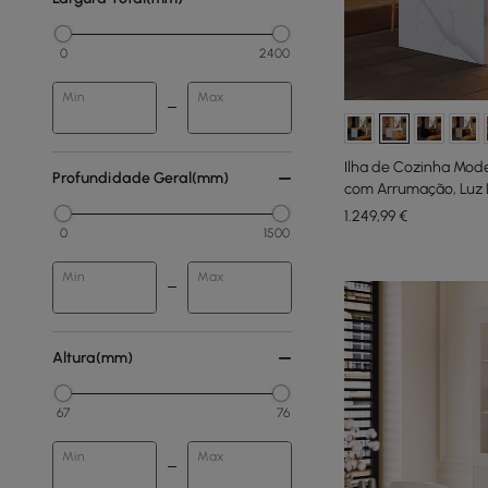
0
2400
Min
Max
Ilha de Cozinha Mod
Profundidade Geral(mm)
com Arrumação, Luz 
1.249
,99
€
0
1500
Min
Max
Altura(mm)
67
76
Min
Max