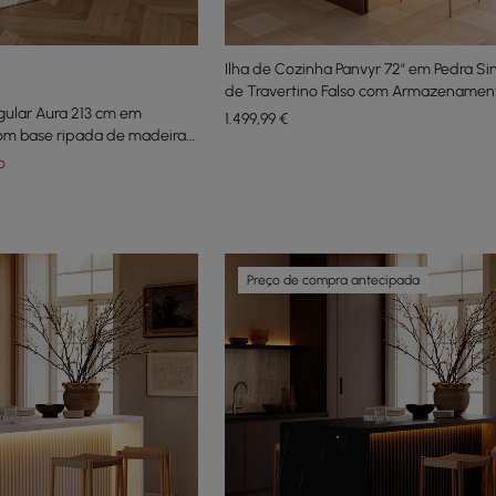
Ilha de Cozinha Panvyr 72" em Pedra Si
de Travertino Falso com Armazenament
gular Aura 213 cm em
LED
1.499
,99
€
 com base ripada de madeira
o
Preço de compra antecipada