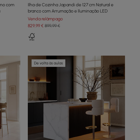
tino com
Ilha de Cozinha Japandi de 127 cm Natural e
a
branco com Arrumação e Iluminação LED
Venda relâmpago
829
,99
€
899,99 €
De volta às aulas