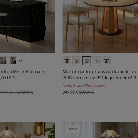
+8
ndi de 183 cm Preto com
Mesa de jantar extensível de madeira n
ção LED
91-119 cm com luz LED, lugares para 2-4
o
Novo Preço Mais Baixo
99,99 € - 1.049,99 €
849
,99
€
899,99 €
Novo