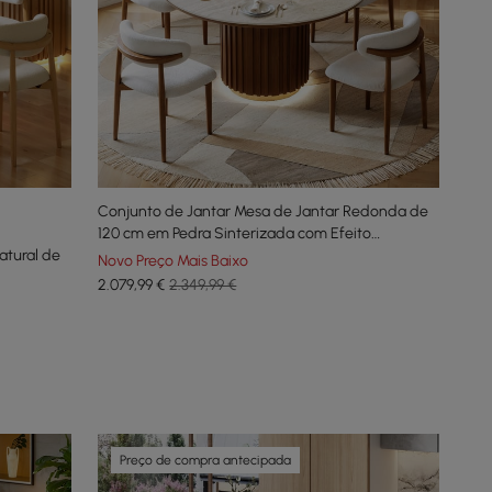
Conjunto de Jantar Mesa de Jantar Redonda de
120 cm em Pedra Sinterizada com Efeito
atural de
Travertino e 4 Cadeiras
Novo Preço Mais Baixo
2.079
,99
€
2.349,99 €
Preço de compra antecipada