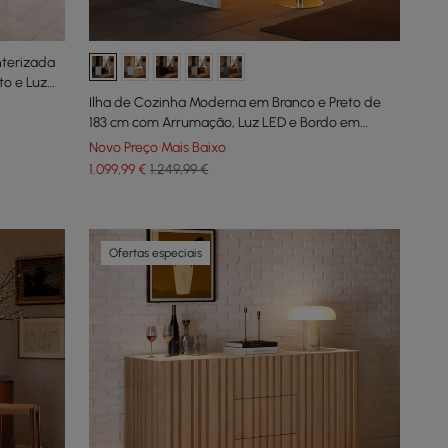
nterizada
o e Luz
Ilha de Cozinha Moderna em Branco e Preto de
183 cm com Arrumação, Luz LED e Bordo em
Cascata
Novo Preço Mais Baixo
1.099
,99
€
1.249,99 €
Ofertas especiais