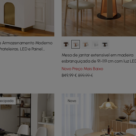
o e Armazenamento Moderno
rateleiras, LED e Painel
Mesa de jantar extensível em madeira
esbranquiçada de 91-119 cm com luz LED
pessoas
Novo Preço Mais Baixo
849
,99
€
899,99 €
tecipada
Novo