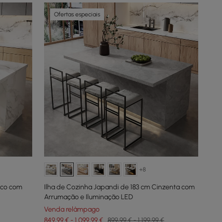
Ofertas especiais
+8
nco com
Ilha de Cozinha Japandi de 183 cm Cinzenta com
Arrumação e Iluminação LED
Venda relâmpago
849,99 € - 1.099,99 €
899,99 € - 1.199,99 €