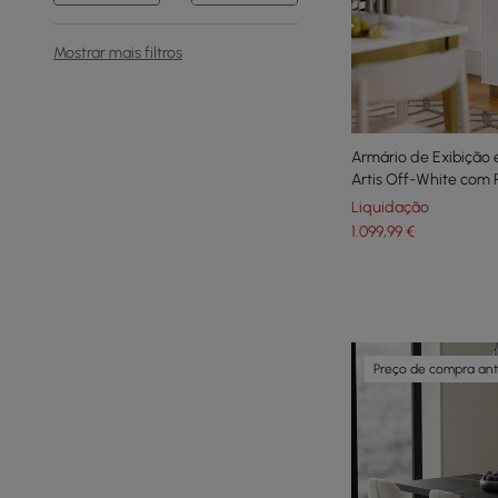
Mostrar mais filtros
Armário de Exibiçã
Artis Off-White com P
Traseiro
Liquidação
1.099
,99
€
Preço de compra an