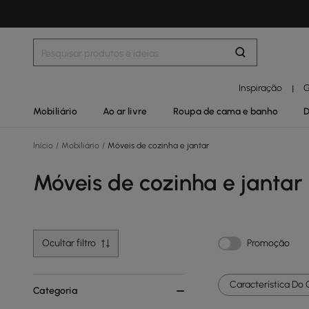
Inspiração
G
|
Mobiliário
Ao ar livre
Roupa de cama e banho
D
Início
/
Mobiliário
/
Móveis de cozinha e jantar
Móveis de cozinha e jantar
Ocultar filtro
Promoção
Característica Do 
Categoria