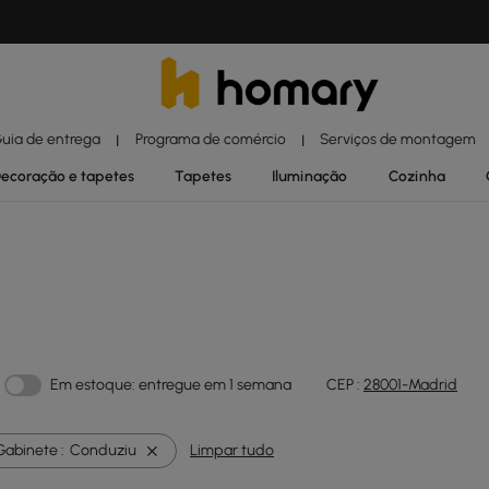
uia de entrega
Programa de comércio
Serviços de montagem
|
|
ecoração e tapetes
Tapetes
Iluminação
Cozinha
Em estoque: entregue em 1 semana
CEP :
28001-Madrid
Gabinete :
Conduziu
Limpar tudo