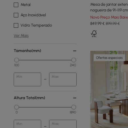
Mesa de jantar exten
Metal
nogueira de 91-119 cm
Aço Inoxidável
pessoas
Novo Preço Mais Baix
849
,99
€
899,99 €
Vidro Temperado
Ver Mais
Tamanho(mm)
Ofertas especiais
100
240
Min
Max
Altura Total(mm)
0
1890
Min
Max