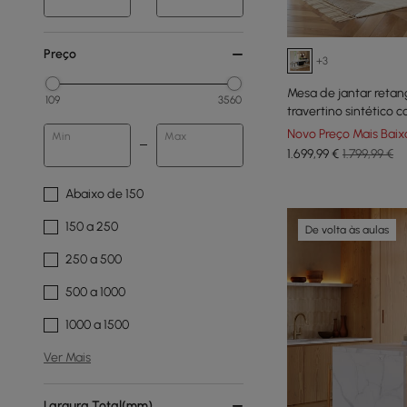
Preço
+3
Mesa de jantar retan
109
3560
travertino sintético
e luz LED
Novo Preço Mais Baix
Min
Max
1.699
,99
€
1.799,99 €
Abaixo de 150
150 a 250
De volta às aulas
250 a 500
500 a 1000
1000 a 1500
Ver Mais
Largura Total(mm)