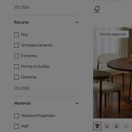
Ver Mais
Recurso
Ofertas especiais
N/a
Armazenamento
Estantes
Portas Incluídas
Gavetas
Ver Mais
Material
Madeira Projetada
Mdf