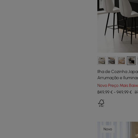
Ilha de Cozinha Japa
Arrumação e Ilumina
Novo Preço Mais Baix
849,99 € - 949,99 €
8
Novo