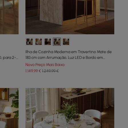
Ilha de Cozinha Moderna em Travertino Mate de
, para 2-4
183 cm com Arrumação, Luz LED e Bordo em
Cascata
Novo Preço Mais Baixo
1.149
,99
€
1.249,99 €