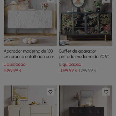
Aparador moderno de 150
Buffet de aparador
cm branco entalhado com
pintado moderno de 70,9"
4 portas e prateleiras
com portas e prateleiras de
Liquidação
Liquidação
ajustáveis
vidro
1.099
,99
€
1.099
,99
€
1.299,99 €