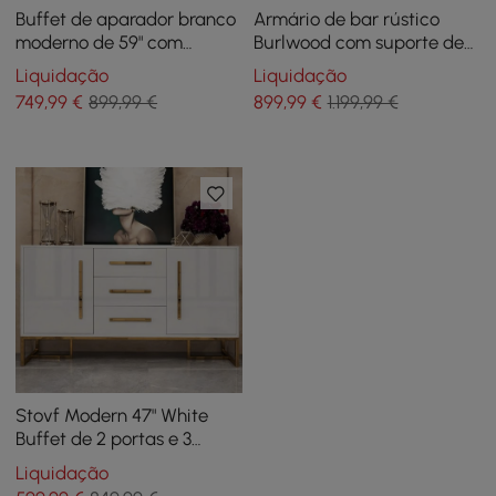
Buffet de aparador branco
Armário de bar rústico
moderno de 59" com
Burlwood com suporte de
portas, aparador curvo,
vidro e garrafa Armário de
Liquidação
Liquidação
prateleiras ajustáveis
bar doméstico
749
,99
€
899,99 €
899
,99
€
1.199,99 €
Stovf Modern 47" White
Buffet de 2 portas e 3
gavetas Armário de
Liquidação
aparador de