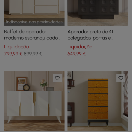
Indisponível nas proximidades
Buffet de aparador
Aparador preto de 41
moderno esbranquiçado
polegadas, portas e
de 59" com armário de
gavetas, armário de
Liquidação
Liquidação
armazenamento Arch Door
cozinha moderno com
799
,99
€
899,99 €
649
,99
€
estampa circular