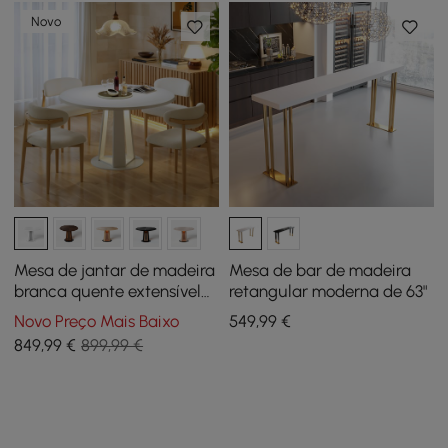
Novo
Mesa de jantar de madeira
Mesa de bar de madeira
branca quente extensível
retangular moderna de 63"
de 91-119 cm com luz LED,
Novo Preço Mais Baixo
549
,99
€
para 2-4 lugares
849
,99
€
899,99 €