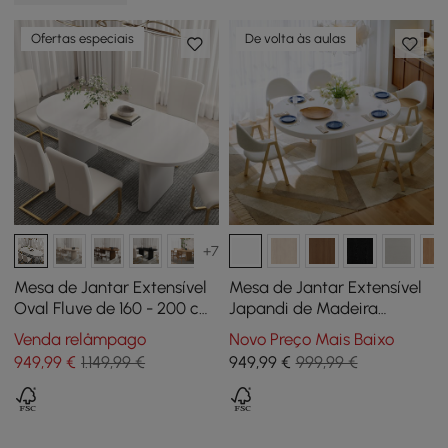
Ofertas especiais
De volta às aulas
+7
Mesa de Jantar Extensível
Mesa de Jantar Extensível
Oval Fluve de 160 - 200 cm
Japandi de Madeira
em Branco, para 4-6
(Redonda a Oval) de 100 -
Venda relâmpago
Novo Preço Mais Baixo
Pessoas
140 cm – Branco Quente, 4-
949
,99
€
1.149,99 €
949
,99
€
999,99 €
6 Lugares