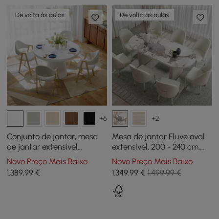
De volta às aulas
De volta às aulas
+6
+2
Conjunto de jantar, mesa
Mesa de jantar Fluve oval
de jantar extensível
extensível, 200 - 240 cm,
Japandi de 39 “a 55",
em pedra sinterizada
Novo Preço Mais Baixo
Novo Preço Mais Baixo
branca com 4 cadeiras
branca brilhante, para 6-10
1.389
,99
€
1.349
,99
€
1.499,99 €
lugares