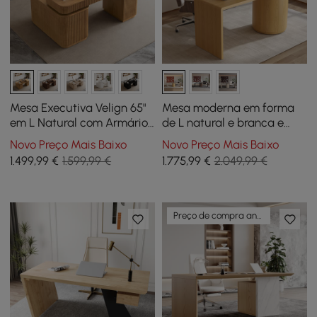
Mesa Executiva Velign 65"
Mesa moderna em forma
em L Natural com Armário
de L natural e branca e
Lateral Direito
com conjunto de cadeiras
Novo Preço Mais Baixo
Novo Preço Mais Baixo
de escritório doméstico
1.499
,99
€
1.599,99 €
1.775
,99
€
2.049,99 €
esbranquiçado estofado
Preço de compra antecipada