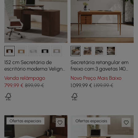
152 cm Secretária de
Secretária retangular em
escritório moderna Velign
freixo com 3 gavetas 140
em madeira com tampo
cm natural
Venda relâmpago
Novo Preço Mais Baixo
elevatório e armário de 2
799
,99
€
899,99 €
1.099
,99
€
1.199,99 €
portas natural
Ofertas especiais
Ofertas especiais