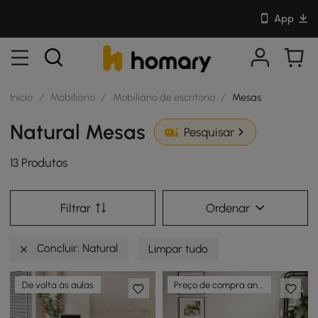
App
Início
/
Mobiliário
/
Mobiliário de escritório
/
Mesas
Natural Mesas
Pesquisar
13 Produtos
Filtrar
Ordenar
Concluir: Natural
Limpar tudo
De volta às aulas
Preço de compra antecipada