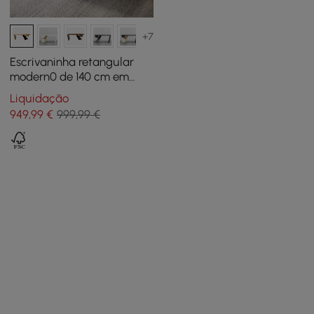
+7
Escrivaninha retangular
modern0 de 140 cm em
madeira de borracha com
Liquidação
gaveta natural
949
,99
€
999,99 €