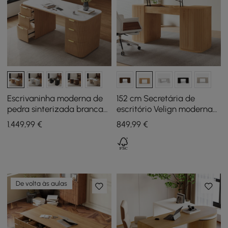
Escrivaninha moderna de
152 cm Secretária de
pedra sinterizada branca
escritório Velign moderna
com bordas arredondadas
em madeira com tampo
1.449
,99
€
849
,99
€
de 162,56 cm com
elevatório e armário de 2
armazenamento duplo
portas natural
De volta às aulas