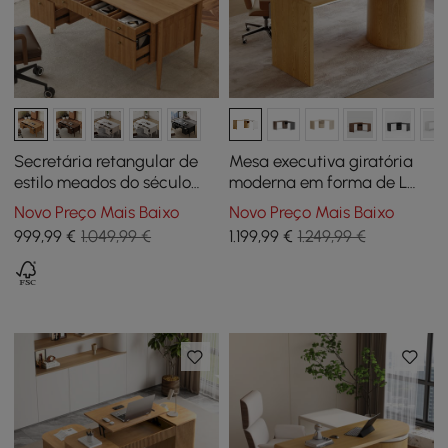
Secretária retangular de
Mesa executiva giratória
estilo meados do século
moderna em forma de L
com 6 gavetas 163 cm,
com armário e 2 gavetas
Novo Preço Mais Baixo
Novo Preço Mais Baixo
natural
(1520 mm)
999
,99
€
1.049,99 €
1.199
,99
€
1.249,99 €