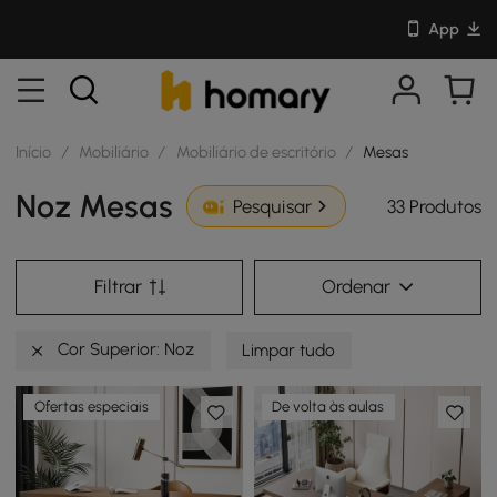
App
Início
/
Mobiliário
/
Mobiliário de escritório
/
Mesas
Noz Mesas
33 Produtos
Pesquisar
Filtrar
Ordenar
Cor Superior: Noz
Limpar tudo
Ofertas especiais
De volta às aulas