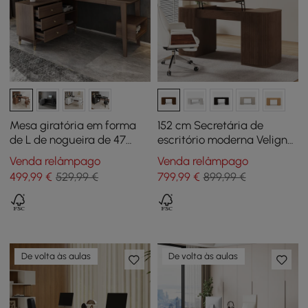
Mesa giratória em forma
152 cm Secretária de
de L de nogueira de 47
escritório moderna Velign
polegadas Ultic com
em madeira com tampo
Venda relâmpago
Venda relâmpago
armazenamento
elevatório e armário de 2
499
,99
€
529,99 €
799
,99
€
899,99 €
portas natural
De volta às aulas
De volta às aulas