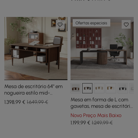
(59,8")
Ofertas especiais
Mesa de escritório 64" em
nogueira estilo mid-
century com cadeira
Mesa em forma de L com
1.398
,99
€
1.649,99 €
ajustável de couro sintético
gavetas, mesa de escritório
executiva giratória
Novo Preço Mais Baixo
moderna de 59,8
1.199
,99
€
1.249,99 €
polegadas