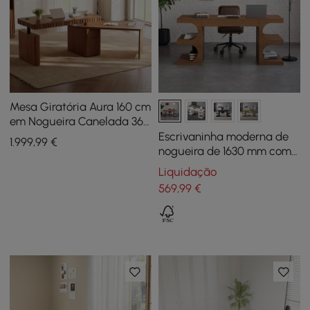
Mesa Giratória Aura 160 cm
em Nogueira Canelada 360
Graus Mesa de Pé
Escrivaninha moderna de
1.999
,99
€
Ajustável Eletricamente
nogueira de 1630 mm com 1
gaveta e 4 prateleiras
Liquidação
abertas
569
,99
€