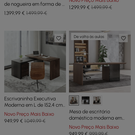
Novo Preço Mais Baixo
de nogueira em forma de L
1.299
,99
€
1.499,99 €
de 71,5" com mesa
1.399
,99
€
1.499,99 €
elevatória à direita
De volta às aulas
Escrivaninha Executiva
Moderna em L de 152,4 cm
em Preto e Nogueira com
Mesa de escritório
Novo Preço Mais Baixo
Armário de Arquivos Móvel
doméstica moderna em
949
,99
€
1.049,99 €
preto e nogueira com
Novo Preço Mais Baixo
armário de arquivos móvel
949
,99
€
999,99 €