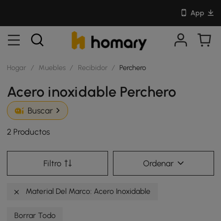
App
Hogar
/
Muebles
/
Recibidor
/
Perchero
Acero inoxidable Perchero
Buscar
2 Productos
Filtro
Ordenar
Material Del Marco: Acero Inoxidable
Borrar Todo