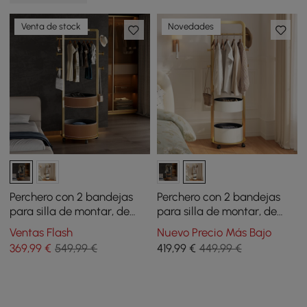
Venta de stock
Novedades
Perchero con 2 bandejas
Perchero con 2 bandejas
para silla de montar, de
para silla de montar, de
piel, tipo árbol
piel, tipo árbol
Ventas Flash
Nuevo Precio Más Bajo
369
,99
€
549,99 €
419
,99
€
449,99 €