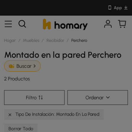
App
Hogar
/
Muebles
/
Recibidor
/
Perchero
Montado en la pared Perchero
Buscar
2 Productos
Filtro
Ordenar
Tipo De Instalación: Montado En La Pared
Borrar Todo