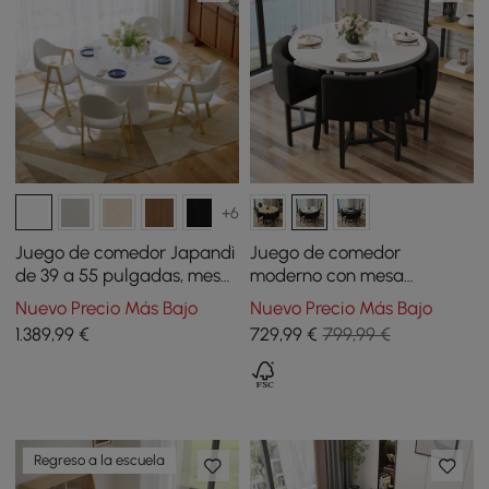
+6
Juego de comedor Japandi
Juego de comedor
de 39 a 55 pulgadas, mesa
moderno con mesa
de comedor extensible
redonda de madera blanca
Nuevo Precio Más Bajo
Nuevo Precio Más Bajo
blanca con 4 sillas
y 4 sillas negras
1.389
,99
€
729
,99
€
799,99 €
Regreso a la escuela