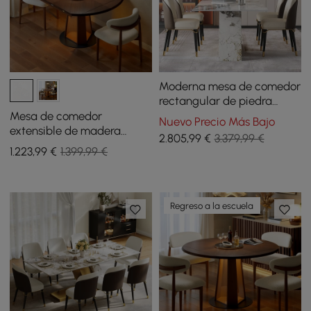
Moderna mesa de comedor
rectangular de piedra
sinterizada de 2000 mm
Mesa de comedor
Nuevo Precio Más Bajo
con 8 sillas en oro
extensible de madera
2.805
,99
€
3.379,99 €
maciza de 920 mm a 1200
1.223
,99
€
1.399,99 €
mm con luz
Regreso a la escuela