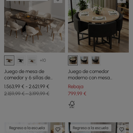
+10
Juego de mesa de
Juego de comedor
comedor y 6 sillas de
moderno con mesa
comedor de nogal de 1600
redonda de madera
1.563,99 € - 2.621,99 €
Rebaja
mm a 2000 mm
natural y 4 sillas grises
2.159,99 € - 3.199,99 €
799
,99
€
Regreso a la escuela
Regreso a la escuela