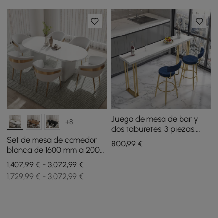
Juego de mesa de bar y
+8
dos taburetes, 3 piezas,
tapicería de terciopelo,
Set de mesa de comedor
800
,99
€
tapa de madera, azul y
blanca de 1600 mm a 2000
blanco
mm y 6 sillas de comedor
1.407,99 € - 3.072,99 €
1.729,99 € - 3.072,99 €