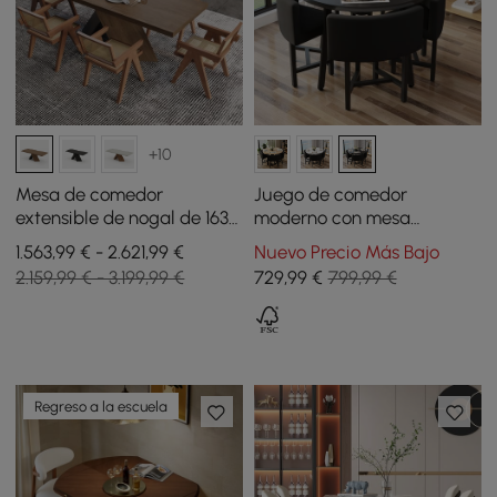
+10
Mesa de comedor
Juego de comedor
extensible de nogal de 1630
moderno con mesa
mm a 2030 mm y 6 sillas de
redonda de madera negra
1.563,99 € - 2.621,99 €
Nuevo Precio Más Bajo
comedor de ratán Japandi
y 4 sillas negras
2.159,99 € - 3.199,99 €
729
,99
€
799,99 €
de nogal
Regreso a la escuela