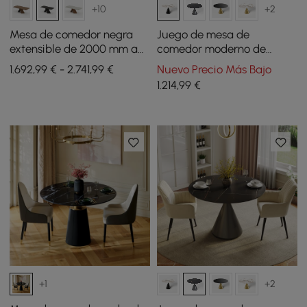
+10
+2
Mesa de comedor negra
Juego de mesa de
extensible de 2000 mm a
comedor moderno de
2400 mm y 8 sillas de
piedra sinterizada de 39
1.692,99 € - 2.741,99 €
Nuevo Precio Más Bajo
comedor de ratán negro
pulgadas con 2 sillas
1.214
,99
€
Japandi
+1
+2