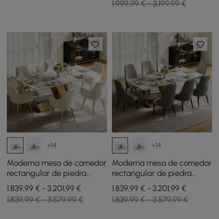
1.999,99 € - 3.199,99 €
cepillado con capacidad
de nogal
para 2 personas
+14
+14
Moderna mesa de comedor
Moderna mesa de comedor
rectangular de piedra
rectangular de piedra
sinterizada de 1800 mm
sinterizada de 2200 mm
1.839,99 € - 3.201,99 €
1.839,99 € - 3.201,99 €
con 6 sillas en dorado
con 8 sillas en dorado
1.839,99 € - 3.579,99 €
1.839,99 € - 3.579,99 €