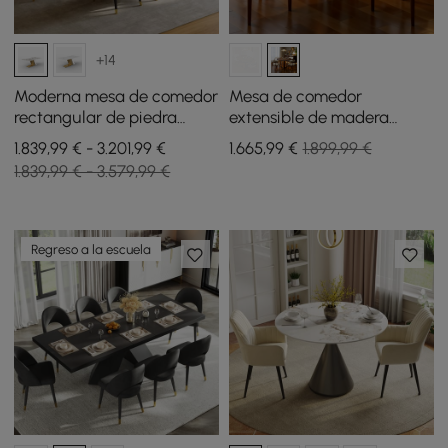
+14
Moderna mesa de comedor
Mesa de comedor
rectangular de piedra
extensible de madera
sinterizada de 2200 mm
maciza de 920 mm a 1200
1.839,99 € - 3.201,99 €
1.665
,99
€
1.899,99 €
con 8 sillas en dorado
mm con luz
1.839,99 € - 3.579,99 €
Regreso a la escuela