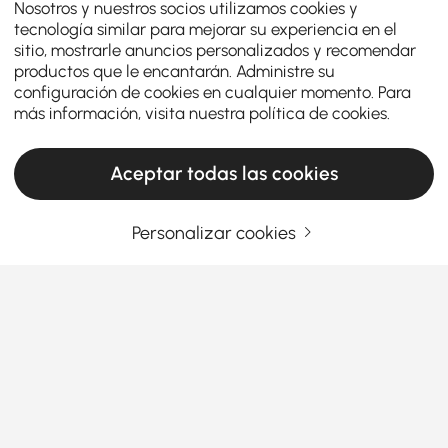
Nosotros y nuestros socios utilizamos cookies y
tecnología similar para mejorar su experiencia en el
sitio, mostrarle anuncios personalizados y recomendar
productos que le encantarán. Administre su
configuración de cookies en cualquier momento. Para
más información, visita nuestra
política de cookies
.
Aceptar todas las cookies
Personalizar cookies
Los mejores consejos para elegir los mejores
juegos de comedor
Por qué los juegos de comedor asequibles
hacen brillar su comedor
¿Alguna vez se preguntó por qué algunos hogares
Ver más
simplemente tienen una mejor vibra a la hora de