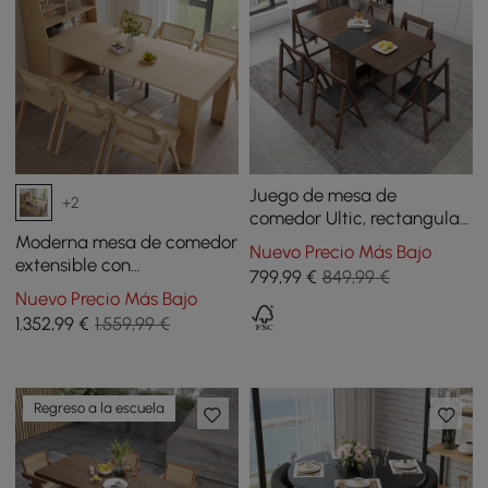
Juego de mesa de
+2
comedor Ultic, rectangular,
moderno, de 1502 mm, de
Moderna mesa de comedor
Nuevo Precio Más Bajo
madera de fresno,
extensible con
799
,99
€
849,99 €
plegable, de nogal, de 5
almacenamiento y 6 sillas
Nuevo Precio Más Bajo
piezas
de comedor plegables
1.352
,99
€
1.559,99 €
naturales de madera
maciza
Regreso a la escuela