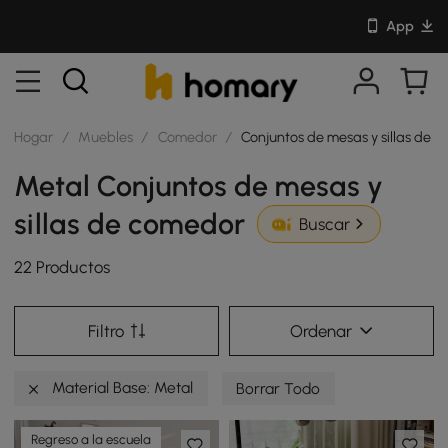
App
Hogar
/
Muebles
/
Comedor
/
Conjuntos de mesas y sillas de 
Metal Conjuntos de mesas y
sillas de comedor
Buscar
22 Productos
Filtro
Ordenar
Material Base: Metal
Borrar Todo
Regreso a la escuela