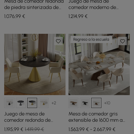
Mesa de comedor redonda
Juego de mesa de
de piedra sinterizada de
comedor moderno de
1000 mm con base de
piedra sinterizada de 39
1.076
,99
€
1.214
,99
€
cuero para 2 a 4 personas
pulgadas con 2 sillas
Regreso a la escuela
+2
+10
Juego de mesa de
Mesa de comedor gris
comedor redonda de
extensible de 1600 mm a
piedra sinterizada de 1000
2000 mm y 6 sillas de
1.195
,99
€
1.419,99 €
1.563,99 € - 2.667,99 €
mm con base de oro
comedor de ratán Japandi