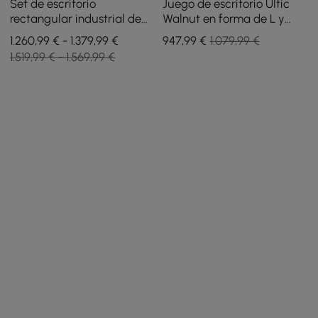
Set de escritorio
Juego de escritorio Ultic
rectangular industrial de
Walnut en forma de L y
1800 mm y silla de
silla de oficina de piel
1.260,99 € - 1.379,99 €
947
,99
€
1.079,99 €
escritorio reclinable de
sintética con ruedas
1.519,99 € - 1.569,99 €
cuero