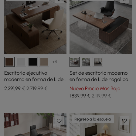
+4
Escritorio ejecutivo
Set de escritorio moderno
moderno en forma de L de
en forma de L de nogal con
nogal de 70,9" con silla de
forma de L y silla de
2.391
,99
€
2.719,99 €
Nuevo Precio Más Bajo
oficina reclinable de cuero
escritorio reclinable de
1.839
,99
€
2.119,99 €
(mano izquierda)
cuero (71.5 pulgadas)
Regreso a la escuela