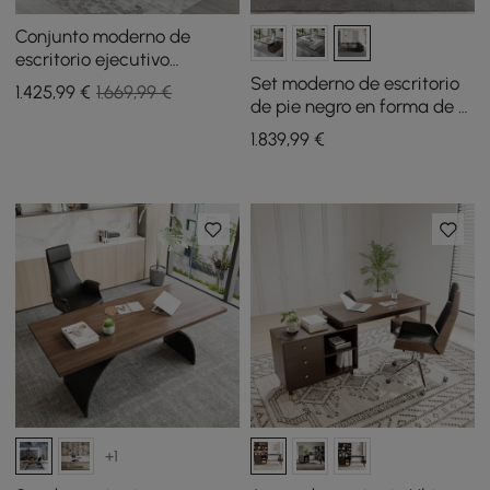
Conjunto moderno de
escritorio ejecutivo
giratorio en forma de L y
Set moderno de escritorio
1.425
,99
€
1.669,99 €
silla giratoria de cuero
de pie negro en forma de L
negro
y silla de escritorio de
1.839
,99
€
cuero, color caqui (1815
mm)
+1