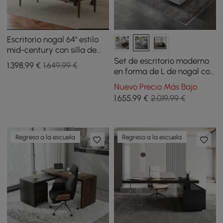
Escritorio nogal 64" estilo
mid-century con silla de
oficina ajustable de piel
Set de escritorio moderno
1.398
,99
€
1.649,99 €
sintética
en forma de L de nogal con
forma de L y silla de
Nuevo Precio Más Bajo
escritorio reclinable de
1.655
,99
€
2.019,99 €
cuero (1815 mm)
Regreso a la escuela
Regreso a la escuela