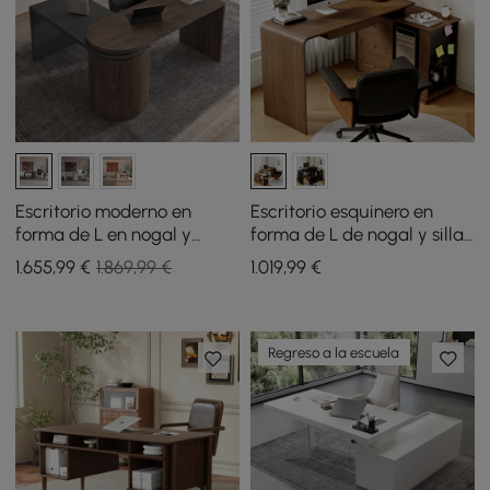
Escritorio moderno en
Escritorio esquinero en
forma de L en nogal y
forma de L de nogal y silla
cuero reclinable, silla
de oficina de piel sintética
1.655
,99
€
1.869,99 €
1.019
,99
€
giratoria ajustable
negra
Regreso a la escuela