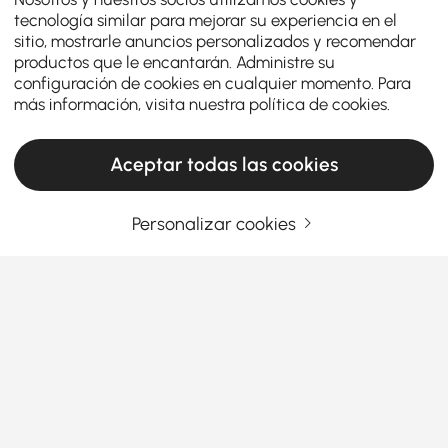
tecnología similar para mejorar su experiencia en el
sitio, mostrarle anuncios personalizados y recomendar
productos que le encantarán. Administre su
configuración de cookies en cualquier momento. Para
más información, visita nuestra
política de cookies
.
Aceptar todas las cookies
Personalizar cookies
Mejore su espacio de trabajo con elegantes
conjuntos de escritorio y silla
¿Cómo pueden los conjuntos de escritorio y
silla mejorar su experiencia de oficina en
casa?
Ver más
¿Alguna vez se ha preguntado por qué tanta gente
Products in the current category have been updated to show the latest 2 items