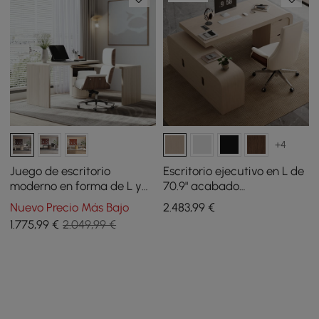
+4
Juego de escritorio
Escritorio ejecutivo en L de
moderno en forma de L y
70.9" acabado
silla de oficina para el
blanqueado, mano
Nuevo Precio Más Bajo
2.483
,99
€
hogar y oficina en blanco
izquierda, y silla de cuero
1.775
,99
€
2.049,99 €
roto, tapizados y giratorios
reclinable