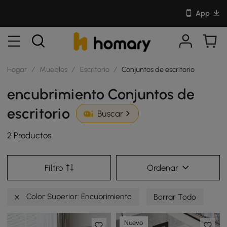
App
Hogar
/
Muebles
/
Escritorio
/
Conjuntos de escritorio
encubrimiento Conjuntos de
escritorio
Buscar
2 Productos
Filtro
Ordenar
Color Superior: Encubrimiento
Borrar Todo
Nuevo